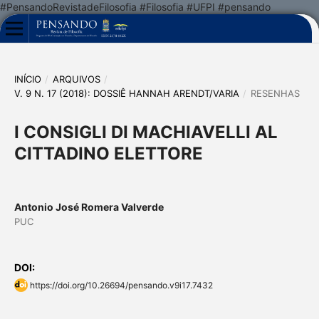
#PensandoRevistadeFilosofia #Filosofia #UFPI #pensando
INÍCIO
/
ARQUIVOS
/
V. 9 N. 17 (2018): DOSSIÊ HANNAH ARENDT/VARIA
/
RESENHAS
I CONSIGLI DI MACHIAVELLI AL
CITTADINO ELETTORE
Antonio José Romera Valverde
PUC
DOI:
https://doi.org/10.26694/pensando.v9i17.7432