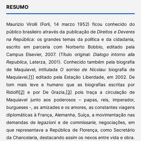
RESUMO
Maurizio Virolli (Forli, 14 marzo 1952) ficou conhecido do
público brasileiro através da publicação de
Direitos e Deveres
na República:
os grandes temas da política e da cidadania
,
escrito em parceria com Norberto Bobbio, editado pela
Campus Elsevier, 2007. (Título original:
Dialogo intorno alla
Republica
, Laterza, 2001). Conhecido também pela biografia
de Maquiavel, intitulada
O sorriso de Nicolau
: biografia de
Maquiavel,
[1]
editado pela Estação Liberdade, em 2002. De
tom mais leve e humano que as biografias escritas por
Ridolfi
[2]
e por De Grazia,
[3]
pois traça a circulação de
Maquiavel junto aos poderosos – papas, reis, imperador,
burgueses -, as amizades e os amores, as constantes viagens
diplomáticas à França, Alemanha, Suíça, a movimentação nas
demandas de
legazioni
e de
commissarie,
negociações, em
que representava a República de Florença, como Secretário
da Chancelaria, destacando assim os nexos entre vida e obra.