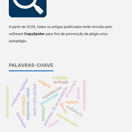
A partir de 2024, todos os artigos publicados terão revisão pelo
software
CopySpider
para fins de prevenção de plágio e/ou
autoplágio.
PALAVRAS-CHAVE
tradição
realismo ingênuo
religión
tecnología
teología
neokantianismo
mais-valor global
superstición
processo de acumulação
instrumentalismo
acción
argumento causal
proyección
reavaliação
espirito
dewey
influência
herança
timología
disjuntivismo
dasein