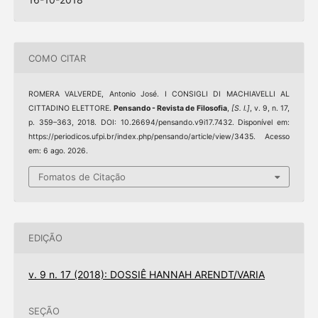
COMO CITAR
ROMERA VALVERDE, Antonio José. I CONSIGLI DI MACHIAVELLI AL
CITTADINO ELETTORE.
Pensando - Revista de Filosofia
,
[S. l.]
, v. 9, n. 17,
p. 359–363, 2018. DOI: 10.26694/pensando.v9i17.7432. Disponível em:
https://periodicos.ufpi.br/index.php/pensando/article/view/3435. Acesso
em: 6 ago. 2026.
Fomatos de Citação
EDIÇÃO
v. 9 n. 17 (2018): DOSSIÊ HANNAH ARENDT/VARIA
SEÇÃO