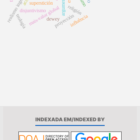
realismo ingênuo
superstición
religión
mais-valor global
disjuntivismo
proyección
teología
influência
dewey
INDEXADA EM/INDEXED BY