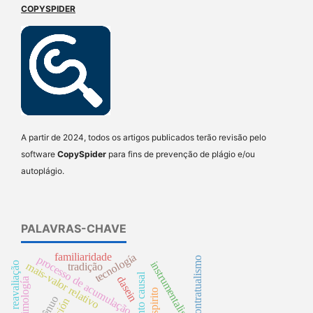
COPYSPIDER
A partir de 2024, todos os artigos publicados terão revisão pelo
software
CopySpider
para fins de prevenção de plágio e/ou
autoplágio.
PALAVRAS-CHAVE
familiaridade
tecnología
processo de acumulação
contratualismo
instrumentalismo
reavaliação
mais-valor relativo
tradição
argumento causal
dasein
timología
espirito
acción