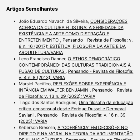
Artigos Semelhantes
João Eduardo Navachi da Silveira,
CONSIDERAÇÕES
ACERCA DA CULTURA FILISTINA: A SERIEDADE DA
EXISTÊNCIA E A ARTE COMO DISTRAÇÃO E
ENTRETENIMENTO
,
Pensando - Revista de Filosofia: v.
8 n. 16 (2017): ESTÉTICA, FILOSOFIA DA ARTE E DA
ARQUITETURA/VARIA
Leno Francisco Danner,
O ETHOS DEMOCRÁTICO
CONTEMPORÂNEO: DAS CULTURAS TRADICIONAIS À
FUSÃO DE CULTURAS
,
Pensando - Revista de Filosofia:
v. 4 n. 8 (2013): VARIA
Marsiel Pacífico,
REFLEXÕES SOBRE EXPERIÊNCIA E
INFÂNCIA EM WALTER BENJAMIN
,
Pensando - Revista
de Filosofia: v. 13 n. 29 (2022): VARIA
Tiago dos Santos Rodrigues,
Uma filosofia da educação
crítica-consensual desde Enrique Dussel e Dermeval
Saviani
,
Pensando - Revista de Filosofia: v. 16 n. 39
(2025): VARIA
Keberson Bresolin,
A “COERÊNCIA” EM DECISÕES NO
DIREITO E NA MORAL NA TEORIA DA ARGUMENTAÇÃO
DE KLAUS GÜNTHER
,
Pensando - Revista de Filosofia: