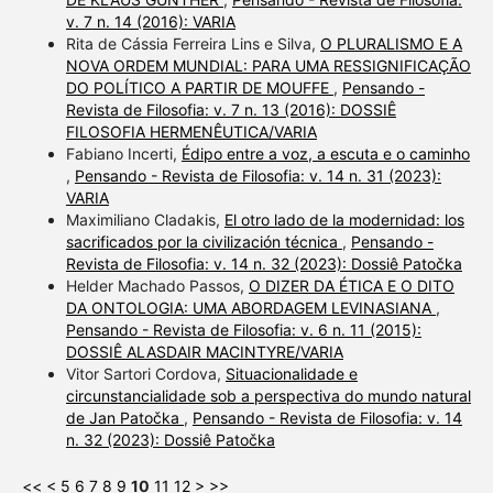
v. 7 n. 14 (2016): VARIA
Rita de Cássia Ferreira Lins e Silva,
O PLURALISMO E A
NOVA ORDEM MUNDIAL: PARA UMA RESSIGNIFICAÇÃO
DO POLÍTICO A PARTIR DE MOUFFE
,
Pensando -
Revista de Filosofia: v. 7 n. 13 (2016): DOSSIÊ
FILOSOFIA HERMENÊUTICA/VARIA
Fabiano Incerti,
Édipo entre a voz, a escuta e o caminho
,
Pensando - Revista de Filosofia: v. 14 n. 31 (2023):
VARIA
Maximiliano Cladakis,
El otro lado de la modernidad: los
sacrificados por la civilización técnica
,
Pensando -
Revista de Filosofia: v. 14 n. 32 (2023): Dossiê Patočka
Helder Machado Passos,
O DIZER DA ÉTICA E O DITO
DA ONTOLOGIA: UMA ABORDAGEM LEVINASIANA
,
Pensando - Revista de Filosofia: v. 6 n. 11 (2015):
DOSSIÊ ALASDAIR MACINTYRE/VARIA
Vitor Sartori Cordova,
Situacionalidade e
circunstancialidade sob a perspectiva do mundo natural
de Jan Patočka
,
Pensando - Revista de Filosofia: v. 14
n. 32 (2023): Dossiê Patočka
<<
<
5
6
7
8
9
10
11
12
>
>>