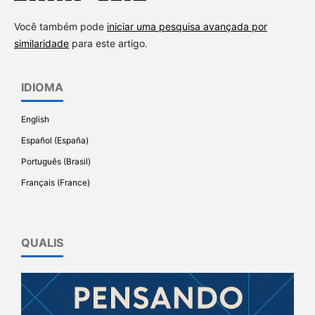
Você também pode
iniciar uma pesquisa avançada por
similaridade
para este artigo.
IDIOMA
English
Español (España)
Português (Brasil)
Français (France)
QUALIS