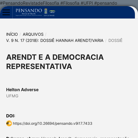
#PensandoRevistadeFilosofia #Filosofia #UFPI #pensando
INÍCIO
/
ARQUIVOS
/
V. 9 N. 17 (2018): DOSSIÊ HANNAH ARENDT/VARIA
/
DOSSIÊ
ARENDT E A DEMOCRACIA
REPRESENTATIVA
Helton Adverse
UFMG
DOI:
https://doi.org/10.26694/pensando.v9i17.7433