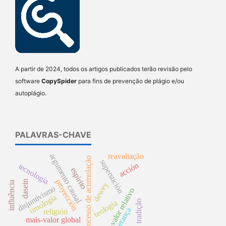
A partir de 2024, todos os artigos publicados terão revisão pelo
software
CopySpider
para fins de prevenção de plágio e/ou
autoplágio.
PALAVRAS-CHAVE
reavaliação
argumento causal
processo de acumulação
superstición
acción
tecnología
espirito
proyección
dasein
influência
dewey
disjuntivismo
mais-valor relativo
timología
tradição
teología
herança
religión
mais-valor global