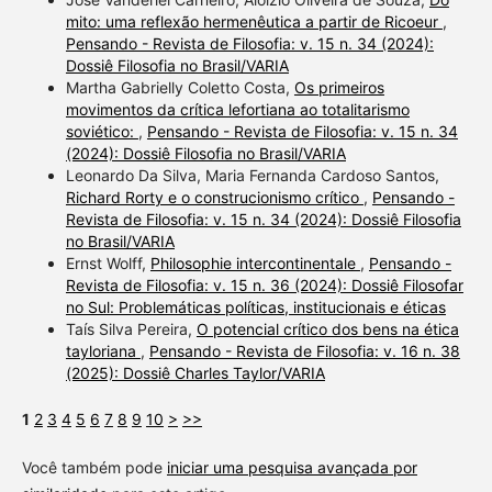
mito: uma reflexão hermenêutica a partir de Ricoeur
,
Pensando - Revista de Filosofia: v. 15 n. 34 (2024):
Dossiê Filosofia no Brasil/VARIA
Martha Gabrielly Coletto Costa,
Os primeiros
movimentos da crítica lefortiana ao totalitarismo
soviético:
,
Pensando - Revista de Filosofia: v. 15 n. 34
(2024): Dossiê Filosofia no Brasil/VARIA
Leonardo Da Silva, Maria Fernanda Cardoso Santos,
Richard Rorty e o construcionismo crítico
,
Pensando -
Revista de Filosofia: v. 15 n. 34 (2024): Dossiê Filosofia
no Brasil/VARIA
Ernst Wolff,
Philosophie intercontinentale
,
Pensando -
Revista de Filosofia: v. 15 n. 36 (2024): Dossiê Filosofar
no Sul: Problemáticas políticas, institucionais e éticas
Taís Silva Pereira,
O potencial crítico dos bens na ética
tayloriana
,
Pensando - Revista de Filosofia: v. 16 n. 38
(2025): Dossiê Charles Taylor/VARIA
1
2
3
4
5
6
7
8
9
10
>
>>
Você também pode
iniciar uma pesquisa avançada por