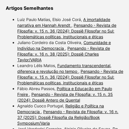
Artigos Semelhantes
Luiz Paulo Matias, Elsio José Corá,
A imortalidade
narrativa em Hannah Arendt
,
Pensando - Revista de
Filosofia: v. 15 n. 36 (2024): Dossiê Filosofar no Sul:
Problemáticas políticas, institucionais e éticas
Juliano Cordeiro da Costa Oliveira,
Comunidade e
Indivíduo na Democracia
,
Pensando - Revista de
Filosofia: v. 16 n. 38 (2025): Dossiê Charles
Taylor/VARIA
Leandro Lélis Matos,
Fundamento transcendental,
diferença e revolução no tempo
,
Pensando - Revista de
Filosofia: v. 15 n. 36 (2024): Dossiê Filosofar no Sul:
Problemáticas políticas, institucionais e éticas
Fábio Abreu Passos,
Política e Educação em Paulo
Freire
,
Pensando - Revista de Filosofia: v. 15 n. 35
(2024): Dossiê Antero de Quental
Agnaldo Cuoco Portugal,
Religião e Política na
Democracia
,
Pensando - Revista de Filosofia: v. 16 n.
37 (2025): Dossiê Filosofia da Religião/Book
Symposium/Varia
José Vanderlei Carneiro, Aloizio Oliveira de Souza,
Do