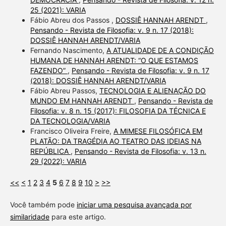
25 (2021): VARIA
Fábio Abreu dos Passos ,
DOSSIÊ HANNAH ARENDT
,
Pensando - Revista de Filosofia: v. 9 n. 17 (2018):
DOSSIÊ HANNAH ARENDT/VARIA
Fernando Nascimento,
A ATUALIDADE DE A CONDIÇÃO
HUMANA DE HANNAH ARENDT: “O QUE ESTAMOS
FAZENDO”
,
Pensando - Revista de Filosofia: v. 9 n. 17
(2018): DOSSIÊ HANNAH ARENDT/VARIA
Fábio Abreu Passos,
TECNOLOGIA E ALIENAÇÃO DO
MUNDO EM HANNAH ARENDT
,
Pensando - Revista de
Filosofia: v. 8 n. 15 (2017): FILOSOFIA DA TÉCNICA E
DA TECNOLOGIA/VARIA
Francisco Oliveira Freire,
A MIMESE FILOSÓFICA EM
PLATÃO: DA TRAGÉDIA AO TEATRO DAS IDEIAS NA
REPÚBLICA
,
Pensando - Revista de Filosofia: v. 13 n.
29 (2022): VARIA
<<
<
1
2
3
4
5
6
7
8
9
10
>
>>
Você também pode
iniciar uma pesquisa avançada por
similaridade
para este artigo.