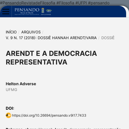
#PensandoRevistadeFilosofia #Filosofia #UFPI #pensando
INÍCIO
/
ARQUIVOS
/
V. 9 N. 17 (2018): DOSSIÊ HANNAH ARENDT/VARIA
/
DOSSIÊ
ARENDT E A DEMOCRACIA
REPRESENTATIVA
Helton Adverse
UFMG
DOI:
https://doi.org/10.26694/pensando.v9i17.7433