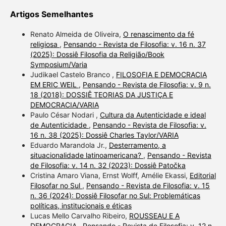
Artigos Semelhantes
Renato Almeida de Oliveira,
O renascimento da fé
religiosa
,
Pensando - Revista de Filosofia: v. 16 n. 37
(2025): Dossiê Filosofia da Religião/Book
Symposium/Varia
Judikael Castelo Branco ,
FILOSOFIA E DEMOCRACIA
EM ERIC WEIL
,
Pensando - Revista de Filosofia: v. 9 n.
18 (2018): DOSSIÊ TEORIAS DA JUSTIÇA E
DEMOCRACIA/VARIA
Paulo César Nodari ,
Cultura da Autenticidade e ideal
de Autenticidade
,
Pensando - Revista de Filosofia: v.
16 n. 38 (2025): Dossiê Charles Taylor/VARIA
Eduardo Marandola Jr.,
Desterramento, a
situacionalidade latinoamericana?
,
Pensando - Revista
de Filosofia: v. 14 n. 32 (2023): Dossiê Patočka
Cristina Amaro Viana, Ernst Wolff, Amélie Ekassi,
Editorial
Filosofar no Sul
,
Pensando - Revista de Filosofia: v. 15
n. 36 (2024): Dossiê Filosofar no Sul: Problemáticas
políticas, institucionais e éticas
Lucas Mello Carvalho Ribeiro,
ROUSSEAU E A
DEMOCRACIA
,
Pensando - Revista de Filosofia: v. 12 n.