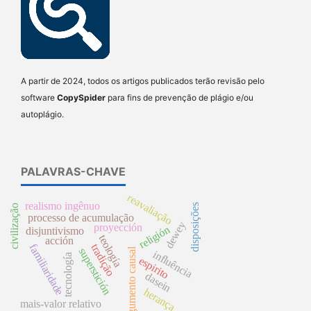
A partir de 2024, todos os artigos publicados terão revisão pelo
software
CopySpider
para fins de prevenção de plágio e/ou
autoplágio.
PALAVRAS-CHAVE
reavaliação
realismo ingênuo
disposições
civilização
processo de acumulação
dewey
proyección
religión
disjuntivismo
teología
acción
tradição
familiaridade
superstición
argumento causal
influência
tecnología
espirito
dasein
herança
mais-valor relativo