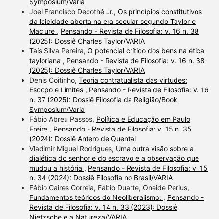
Symposium/Varia
Joel Francisco Decothé Jr.,
Os princípios constitutivos
da laicidade aberta na era secular segundo Taylor e
Maclure
,
Pensando - Revista de Filosofia: v. 16 n. 38
(2025): Dossiê Charles Taylor/VARIA
Taís Silva Pereira,
O potencial crítico dos bens na ética
tayloriana
,
Pensando - Revista de Filosofia: v. 16 n. 38
(2025): Dossiê Charles Taylor/VARIA
Denis Coitinho,
Teoria contratualista das virtudes:
Escopo e Limites
,
Pensando - Revista de Filosofia: v. 16
n. 37 (2025): Dossiê Filosofia da Religião/Book
Symposium/Varia
Fábio Abreu Passos,
Política e Educação em Paulo
Freire
,
Pensando - Revista de Filosofia: v. 15 n. 35
(2024): Dossiê Antero de Quental
Vladimir Miguel Rodrigues,
Uma outra visão sobre a
dialética do senhor e do escravo e a observação que
mudou a história
,
Pensando - Revista de Filosofia: v. 15
n. 34 (2024): Dossiê Filosofia no Brasil/VARIA
Fábio Caires Correia, Fábio Duarte, Oneide Perius,
Fundamentos teóricos do Neoliberalismo:
,
Pensando -
Revista de Filosofia: v. 14 n. 33 (2023): Dossiê
Nietzsche e a Natureza/VARIA