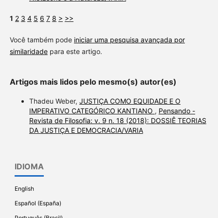
1
2
3
4
5
6
7
8
>
>>
Você também pode
iniciar uma pesquisa avançada por
similaridade
para este artigo.
Artigos mais lidos pelo mesmo(s) autor(es)
Thadeu Weber,
JUSTIÇA COMO EQUIDADE E O
IMPERATIVO CATEGÓRICO KANTIANO
,
Pensando -
Revista de Filosofia: v. 9 n. 18 (2018): DOSSIÊ TEORIAS
DA JUSTIÇA E DEMOCRACIA/VARIA
IDIOMA
English
Español (España)
Português (Brasil)