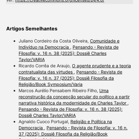
Ver:
https://creativecommons.org/licenses/by/4.0/
Artigos Semelhantes
Juliano Cordeiro da Costa Oliveira,
Comunidade e
Indivíduo na Democracia
,
Pensando - Revista de
Filosofia: v. 16 n. 38 (2025): Dossiê Charles
Taylor/VARIA
Ricardo Corrêa de Araujo,
O agente prudente e a teoria
contratualista das virtudes
,
Pensando - Revista de
Filosofia: v. 16 n. 37 (2025): Dossiê Filosofia da
Religião/Book Symposium/Varia
Marcos Aurélio Pensabem Ribeiro Filho,
Uma
reconstrução da concepção secular do político a partir
narrativa histórica da modernidade de Charles Taylor
,
Pensando - Revista de Filosofia: v. 16 n. 38 (2025):
Dossiê Charles Taylor/VARIA
Agnaldo Cuoco Portugal,
Religião e Política na
Democracia
,
Pensando - Revista de Filosofia: v. 16 n.
37 (2025): Dossiê Filosofia da Religião/Book