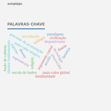
autoplágio.
PALAVRAS-CHAVE
processo de acumulação
paradigma
reavaliação
teología
civilização
disjuntivismo
direitos fundamentais
mais-valor relativo
espirito
dasein
argumento causal
fusão de culturas
herança
tecnología
dewey
proyección
superstición
acción
religión
escola de baden
mais-valor global
familiaridade