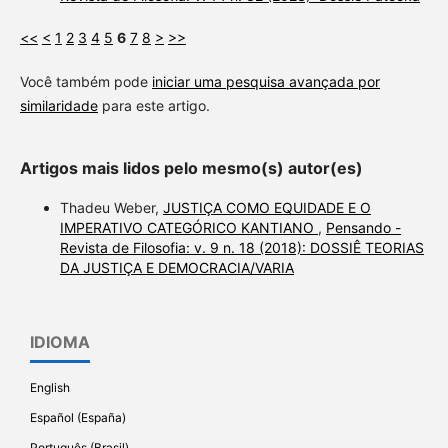
<<
<
1
2
3
4
5
6
7
8
>
>>
Você também pode
iniciar uma pesquisa avançada por
similaridade
para este artigo.
Artigos mais lidos pelo mesmo(s) autor(es)
Thadeu Weber,
JUSTIÇA COMO EQUIDADE E O
IMPERATIVO CATEGÓRICO KANTIANO
,
Pensando -
Revista de Filosofia: v. 9 n. 18 (2018): DOSSIÊ TEORIAS
DA JUSTIÇA E DEMOCRACIA/VARIA
IDIOMA
English
Español (España)
Português (Brasil)