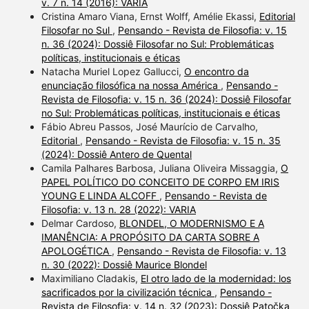
v. 7 n. 14 (2016): VARIA
Cristina Amaro Viana, Ernst Wolff, Amélie Ekassi,
Editorial
Filosofar no Sul
,
Pensando - Revista de Filosofia: v. 15
n. 36 (2024): Dossiê Filosofar no Sul: Problemáticas
políticas, institucionais e éticas
Natacha Muriel Lopez Gallucci,
O encontro da
enunciação filosófica na nossa América
,
Pensando -
Revista de Filosofia: v. 15 n. 36 (2024): Dossiê Filosofar
no Sul: Problemáticas políticas, institucionais e éticas
Fábio Abreu Passos, José Maurício de Carvalho,
Editorial
,
Pensando - Revista de Filosofia: v. 15 n. 35
(2024): Dossiê Antero de Quental
Camila Palhares Barbosa, Juliana Oliveira Missaggia,
O
PAPEL POLÍTICO DO CONCEITO DE CORPO EM IRIS
YOUNG E LINDA ALCOFF
,
Pensando - Revista de
Filosofia: v. 13 n. 28 (2022): VARIA
Delmar Cardoso,
BLONDEL, O MODERNISMO E A
IMANÊNCIA: A PROPÓSITO DA CARTA SOBRE A
APOLOGÉTICA
,
Pensando - Revista de Filosofia: v. 13
n. 30 (2022): Dossiê Maurice Blondel
Maximiliano Cladakis,
El otro lado de la modernidad: los
sacrificados por la civilización técnica
,
Pensando -
Revista de Filosofia: v. 14 n. 32 (2023): Dossiê Patočka