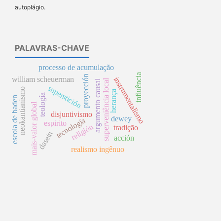
autoplágio.
PALAVRAS-CHAVE
processo de acumulação
influência
proyección
william scheuerman
instrumentalismo
superveniência local
argumento causal
superstición
neokantianismo
herança
teología
escola de baden
mais-valor global
disjuntivismo
dewey
tecnología
espirito
religión
tradição
dasein
acción
realismo ingênuo