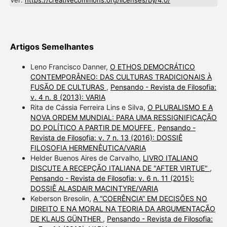
Ver:
https://creativecommons.org/licenses/by/4.0/
Artigos Semelhantes
Leno Francisco Danner,
O ETHOS DEMOCRÁTICO
CONTEMPORÂNEO: DAS CULTURAS TRADICIONAIS À
FUSÃO DE CULTURAS
,
Pensando - Revista de Filosofia:
v. 4 n. 8 (2013): VARIA
Rita de Cássia Ferreira Lins e Silva,
O PLURALISMO E A
NOVA ORDEM MUNDIAL: PARA UMA RESSIGNIFICAÇÃO
DO POLÍTICO A PARTIR DE MOUFFE
,
Pensando -
Revista de Filosofia: v. 7 n. 13 (2016): DOSSIÊ
FILOSOFIA HERMENÊUTICA/VARIA
Helder Buenos Aires de Carvalho,
LIVRO ITALIANO
DISCUTE A RECEPÇÃO ITALIANA DE "AFTER VIRTUE"
,
Pensando - Revista de Filosofia: v. 6 n. 11 (2015):
DOSSIÊ ALASDAIR MACINTYRE/VARIA
Keberson Bresolin,
A “COERÊNCIA” EM DECISÕES NO
DIREITO E NA MORAL NA TEORIA DA ARGUMENTAÇÃO
DE KLAUS GÜNTHER
,
Pensando - Revista de Filosofia: