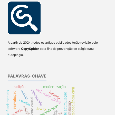
A partir de 2024, todos os artigos publicados terão revisão pelo
software
CopySpider
para fins de prevenção de plágio e/ou
autoplágio.
PALAVRAS-CHAVE
tradição
modernização
desobediência civil
mais-valor global
superstición
acción
herança
direitos fundamentais
reavaliação
processo de acumulação
argumento causal
espirito
instrumentalismo
disjuntivismo
religión
dewey
teología