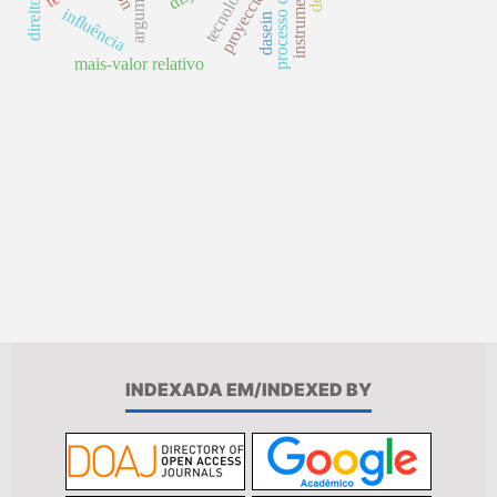
tecnología
proyección
influência
dasein
mais-valor relativo
INDEXADA EM/INDEXED BY