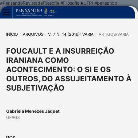
#PensandoRevistadeFilosofia #Filosofia #UFPI #pensando
INÍCIO
/
ARQUIVOS
/
V. 7 N. 14 (2016): VARIA
/
ARTIGOS/VARIA
FOUCAULT E A INSURREIÇÃO
IRANIANA COMO
ACONTECIMENTO: O SI E OS
OUTROS, DO ASSUJEITAMENTO À
SUBJETIVAÇÃO
Gabriela Menezes Jaquet
UFRGS
DOI: