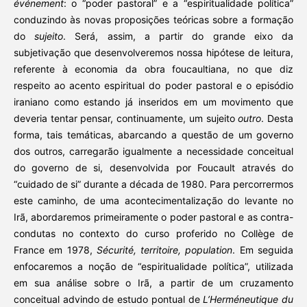
événement
: o “poder pastoral” e a “espiritualidade política”
conduzindo às novas proposições teóricas sobre a formação
do
sujeito
. Será, assim, a partir do grande eixo da
subjetivação que desenvolveremos nossa hipótese de leitura,
referente à economia da obra foucaultiana, no que diz
respeito ao acento espiritual do poder pastoral e o episódio
iraniano como estando já inseridos em um movimento que
deveria tentar pensar, continuamente, um sujeito
outro
. Desta
forma, tais temáticas, abarcando a questão de um governo
dos outros, carregarão igualmente a necessidade conceitual
do governo de si, desenvolvida por Foucault através do
“cuidado de si” durante a década de 1980. Para percorrermos
este caminho, de uma acontecimentalização do levante no
Irã, abordaremos primeiramente o poder pastoral e as contra-
condutas no contexto do curso proferido no Collège de
France em 1978,
Sécurité, territoire, population
. Em seguida
enfocaremos a noção de “espiritualidade política”, utilizada
em sua análise sobre o Irã, a partir de um cruzamento
conceitual advindo de estudo pontual de
L’Herméneutique du