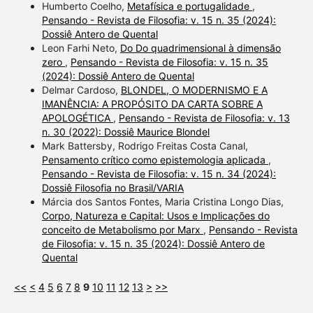
Humberto Coelho,
Metafísica e portugalidade
,
Pensando - Revista de Filosofia: v. 15 n. 35 (2024):
Dossiê Antero de Quental
Leon Farhi Neto,
Do Do quadrimensional à dimensão
zero
,
Pensando - Revista de Filosofia: v. 15 n. 35
(2024): Dossiê Antero de Quental
Delmar Cardoso,
BLONDEL, O MODERNISMO E A
IMANÊNCIA: A PROPÓSITO DA CARTA SOBRE A
APOLOGÉTICA
,
Pensando - Revista de Filosofia: v. 13
n. 30 (2022): Dossiê Maurice Blondel
Mark Battersby, Rodrigo Freitas Costa Canal,
Pensamento crítico como epistemologia aplicada
,
Pensando - Revista de Filosofia: v. 15 n. 34 (2024):
Dossiê Filosofia no Brasil/VARIA
Márcia dos Santos Fontes, Maria Cristina Longo Dias,
Corpo, Natureza e Capital: Usos e Implicações do
conceito de Metabolismo por Marx
,
Pensando - Revista
de Filosofia: v. 15 n. 35 (2024): Dossiê Antero de
Quental
<<
<
4
5
6
7
8
9
10
11
12
13
>
>>