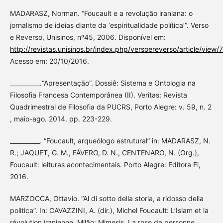
MADARASZ, Norman. “Foucault e a revolução iraniana: o
jornalismo de ideias diante da ‘espiritualidade política’”. Verso
e Reverso, Unisinos, nº45, 2006. Disponível em:
http://revistas.unisinos.br/index.php/versoereverso/article/view/
Acesso em: 20/10/2016.
__________.“Apresentação”. Dossiê: Sistema e Ontologia na
Filosofia Francesa Contemporânea (II). Veritas: Revista
Quadrimestral de Filosofia da PUCRS, Porto Alegre: v. 59, n. 2
, maio-ago. 2014. pp. 223-229.
__________. “Foucault, arqueólogo estrutural” in: MADARASZ, N.
R.; JAQUET, G. M., FÁVERO, D. N., CENTENARO, N. (Org.),
Foucault: leituras acontecimentais. Porto Alegre: Editora Fi,
2016.
MARZOCCA, Ottavio. “Al di sotto della storia, a ridosso della
politica”. In: CAVAZZINI, A. (dir.), Michel Foucault: L’Islam et la
révolution iranienne, Milão: Mimesis, La rose de personne,