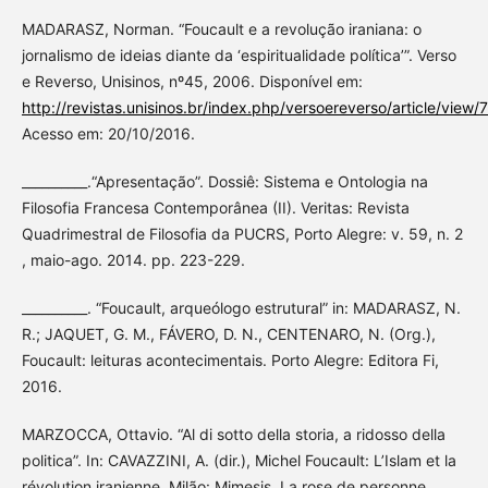
MADARASZ, Norman. “Foucault e a revolução iraniana: o
jornalismo de ideias diante da ‘espiritualidade política’”. Verso
e Reverso, Unisinos, nº45, 2006. Disponível em:
http://revistas.unisinos.br/index.php/versoereverso/article/view/
Acesso em: 20/10/2016.
__________.“Apresentação”. Dossiê: Sistema e Ontologia na
Filosofia Francesa Contemporânea (II). Veritas: Revista
Quadrimestral de Filosofia da PUCRS, Porto Alegre: v. 59, n. 2
, maio-ago. 2014. pp. 223-229.
__________. “Foucault, arqueólogo estrutural” in: MADARASZ, N.
R.; JAQUET, G. M., FÁVERO, D. N., CENTENARO, N. (Org.),
Foucault: leituras acontecimentais. Porto Alegre: Editora Fi,
2016.
MARZOCCA, Ottavio. “Al di sotto della storia, a ridosso della
politica”. In: CAVAZZINI, A. (dir.), Michel Foucault: L’Islam et la
révolution iranienne, Milão: Mimesis, La rose de personne,