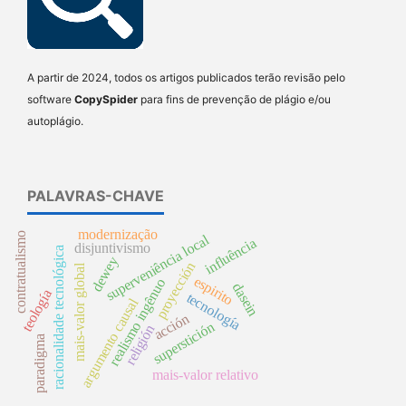
A partir de 2024, todos os artigos publicados terão revisão pelo
software
CopySpider
para fins de prevenção de plágio e/ou
autoplágio.
PALAVRAS-CHAVE
modernização
contratualismo
superveniência local
influência
disjuntivismo
racionalidade tecnológica
dewey
proyección
mais-valor global
espirito
realismo ingênuo
dasein
teología
tecnología
argumento causal
acción
superstición
religión
paradigma
mais-valor relativo