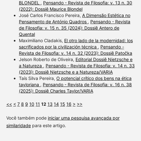
BLONDEL
,
Pensando - Revista de Filosofia: v. 13 n. 30
(2022): Dossiê Maurice Blondel
José Carlos Francisco Pereira,
A Dimensão Estética no
Pensamento de António Quadros
,
Pensando - Revista
de Filosofia: v. 15 n. 35 (2024): Dossiê Antero de
Quental
Maximiliano Cladakis,
El otro lado de la modernidad: los
sacrificados por la civilización técnica
,
Pensando -
Revista de Filosofia: v. 14 n. 32 (2023): Dossiê Patočka
Jelson Roberto de Oliveira,
Editorial Dossiê Nietzsche e
a Natureza
,
Pensando - Revista de Filosofia: v. 14 n. 33
(2023): Dossiê Nietzsche e a Natureza/VARIA
Taís Silva Pereira,
O potencial crítico dos bens na ética
tayloriana
,
Pensando - Revista de Filosofia: v. 16 n. 38
(2025): Dossiê Charles Taylor/VARIA
<<
<
7
8
9
10
11
12
13
14
15
16
>
>>
Você também pode
iniciar uma pesquisa avançada por
similaridade
para este artigo.