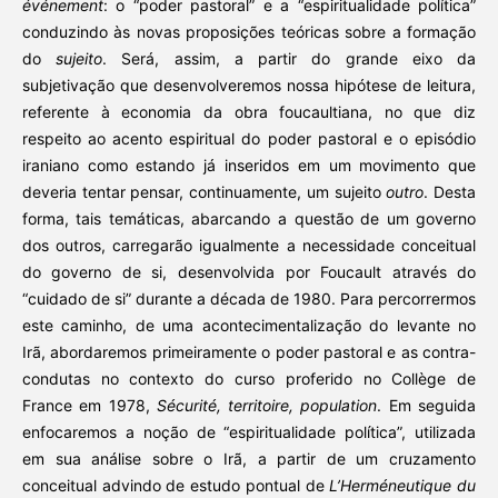
événement
: o “poder pastoral” e a “espiritualidade política”
conduzindo às novas proposições teóricas sobre a formação
do
sujeito
. Será, assim, a partir do grande eixo da
subjetivação que desenvolveremos nossa hipótese de leitura,
referente à economia da obra foucaultiana, no que diz
respeito ao acento espiritual do poder pastoral e o episódio
iraniano como estando já inseridos em um movimento que
deveria tentar pensar, continuamente, um sujeito
outro
. Desta
forma, tais temáticas, abarcando a questão de um governo
dos outros, carregarão igualmente a necessidade conceitual
do governo de si, desenvolvida por Foucault através do
“cuidado de si” durante a década de 1980. Para percorrermos
este caminho, de uma acontecimentalização do levante no
Irã, abordaremos primeiramente o poder pastoral e as contra-
condutas no contexto do curso proferido no Collège de
France em 1978,
Sécurité, territoire, population
. Em seguida
enfocaremos a noção de “espiritualidade política”, utilizada
em sua análise sobre o Irã, a partir de um cruzamento
conceitual advindo de estudo pontual de
L’Herméneutique du