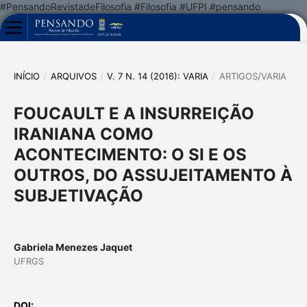
#PensandoRevistadeFilosofia #Filosofia #UFPI #pensando
INÍCIO
/
ARQUIVOS
/
V. 7 N. 14 (2016): VARIA
/
ARTIGOS/VARIA
FOUCAULT E A INSURREIÇÃO
IRANIANA COMO
ACONTECIMENTO: O SI E OS
OUTROS, DO ASSUJEITAMENTO À
SUBJETIVAÇÃO
Gabriela Menezes Jaquet
UFRGS
DOI: