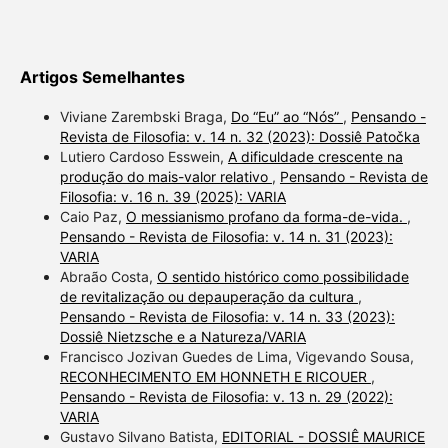
Artigos Semelhantes
Viviane Zarembski Braga,
Do “Eu” ao “Nós”
,
Pensando -
Revista de Filosofia: v. 14 n. 32 (2023): Dossiê Patočka
Lutiero Cardoso Esswein,
A dificuldade crescente na
produção do mais-valor relativo
,
Pensando - Revista de
Filosofia: v. 16 n. 39 (2025): VARIA
Caio Paz,
O messianismo profano da forma-de-vida.
,
Pensando - Revista de Filosofia: v. 14 n. 31 (2023):
VARIA
Abraão Costa,
O sentido histórico como possibilidade
de revitalização ou depauperação da cultura
,
Pensando - Revista de Filosofia: v. 14 n. 33 (2023):
Dossiê Nietzsche e a Natureza/VARIA
Francisco Jozivan Guedes de Lima, Vigevando Sousa,
RECONHECIMENTO EM HONNETH E RICOUER
,
Pensando - Revista de Filosofia: v. 13 n. 29 (2022):
VARIA
Gustavo Silvano Batista,
EDITORIAL - DOSSIÊ MAURICE