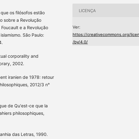
LICENÇA
ue os filósofos estão
do sobre a Revolução
Ver:
 Foucault e a Revolução
https://creativecommons.org/lice
 islamismo. São Paulo:
/by/4.0/
4.
ual corporality and
ibrary, 2002.
ent iranien de 1978: retour
s philosophiques, 2012/3 n°
logue de Qu'est-ce que la
ahiers philosophiques,
anhia das Letras, 1990.