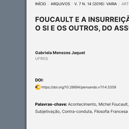
INÍCIO
/
ARQUIVOS
/
V. 7 N. 14 (2016): VARIA
/
ART
FOUCAULT E A INSURREI
O SI E OS OUTROS, DO A
Gabriela Menezes Jaquet
UFRGS
DOI:
https://doi.org/10.26694/pensando.v7i14.5359
Palavras-chave:
Acontecimento, Michel Foucault,
Subjetivação, Contra-conduta, Filosofia France