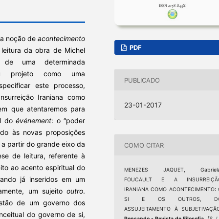
r a noção de
acontecimento
PDF
leitura da obra de Michel
r de uma determinada
seu projeto como uma
PUBLICADO
pecificar este processo,
Insurreição Iraniana como
23-01-2017
 em que atentaremos para
al do
événement
: o “poder
zindo às novas proposições
, a partir do grande eixo da
COMO CITAR
e de leitura, referente à
to ao acento espiritual do
MENEZES JAQUET, Gabriela
tando já inseridos em um
FOUCAULT E A INSURREIÇÃ
IRANIANA COMO ACONTECIMENTO: 
uamente, um sujeito
outro
.
SI E OS OUTROS, D
estão de um governo dos
ASSUJEITAMENTO À SUBJETIVAÇÃO
nceitual do governo de si,
Pensando - Revista de Filosofia
,
[S. l.