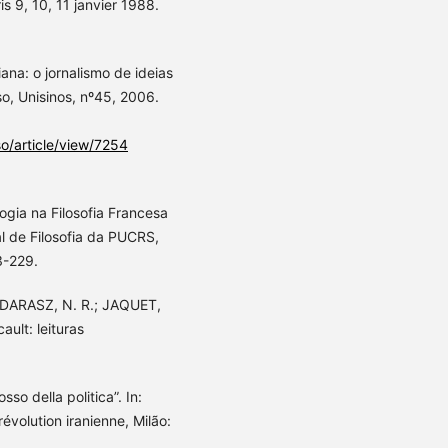
s 9, 10, 11 janvier 1988.
na: o jornalismo de ideias
rso, Unisinos, nº45, 2006.
so/article/view/7254
ogia na Filosofia Francesa
l de Filosofia da PUCRS,
3-229.
 MADARASZ, N. R.; JAQUET,
ult: leituras
sso della politica”. In:
révolution iranienne, Milão: