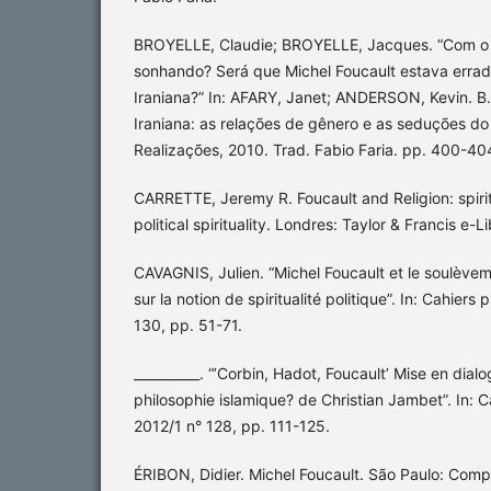
BROYELLE, Claudie; BROYELLE, Jacques. “Com o q
sonhando? Será que Michel Foucault estava erra
Iraniana?” In: AFARY, Janet; ANDERSON, Kevin. B.
Iraniana: as relações de gênero e as seduções do
Realizações, 2010. Trad. Fabio Faria. pp. 400-40
CARRETTE, Jeremy R. Foucault and Religion: spirit
political spirituality. Londres: Taylor & Francis e-L
CAVAGNIS, Julien. “Michel Foucault et le soulèvem
sur la notion de spiritualité politique”. In: Cahier
130, pp. 51-71.
__________. “’Corbin, Hadot, Foucault’ Mise en dia
philosophie islamique? de Christian Jambet”. In: C
2012/1 n° 128, pp. 111-125.
ÉRIBON, Didier. Michel Foucault. São Paulo: Comp