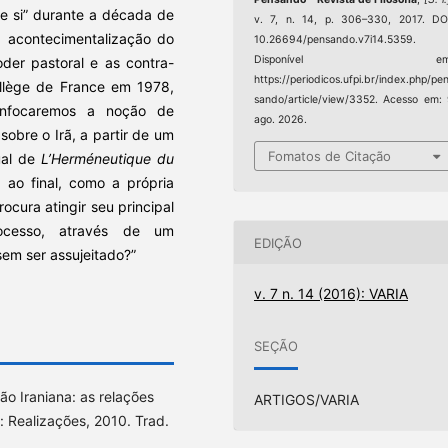
de si” durante a década de
v. 7, n. 14, p. 306–330, 2017. DO
 acontecimentalização do
10.26694/pensando.v7i14.5359.
Disponível em
der pastoral e as contra-
https://periodicos.ufpi.br/index.php/pe
ollège de France em 1978,
sando/article/view/3352. Acesso em:
nfocaremos a noção de
ago. 2026.
 sobre o Irã, a partir de um
Fomatos de Citação
ual de
L’Herméneutique du
, ao final, como a própria
ocura atingir seu principal
rocesso, através de um
EDIÇÃO
sem ser assujeitado?”
v. 7 n. 14 (2016): VARIA
SEÇÃO
o Iraniana: as relações
ARTIGOS/VARIA
 Realizações, 2010. Trad.