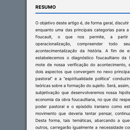
RESUMO
O objetivo deste artigo é, de forma geral, discuti
enquanto uma das principais categorias para a 
Foucault, o que nos permite, a parti
operacionalização, compreender todo 
acontecimentalização
da história. A fim de es
estabelecemos o diagnóstico foucaultiano da 
mote de nossa verificação do acontecimento,
dois aspectos que convergem no nexo princip
pastoral” e a “espiritualidade política” condu
teóricas sobre a formação do
sujeito
. Será, assim
subjetivação que desenvolveremos nossa hipótes
economia da obra foucaultiana, no que diz respei
poder pastoral e o episódio iraniano como es
movimento que deveria tentar pensar, contin
Desta forma, tais temáticas, abarcando a qu
outros, carregarão igualmente a necessidade co