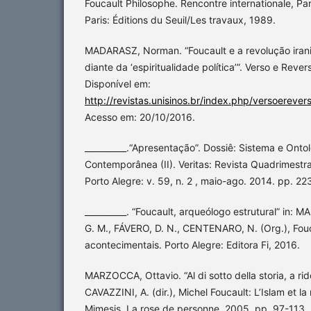
Foucault Philosophe. Rencontre internationale, Pari
Paris: Éditions du Seuil/Les travaux, 1989.
MADARASZ, Norman. “Foucault e a revolução irania
diante da ‘espiritualidade política’”. Verso e Reve
Disponível em:
http://revistas.unisinos.br/index.php/versoerever
Acesso em: 20/10/2016.
__________.“Apresentação”. Dossiê: Sistema e Ontol
Contemporânea (II). Veritas: Revista Quadrimestra
Porto Alegre: v. 59, n. 2 , maio-ago. 2014. pp. 22
__________. “Foucault, arqueólogo estrutural” in:
G. M., FÁVERO, D. N., CENTENARO, N. (Org.), Fouca
acontecimentais. Porto Alegre: Editora Fi, 2016.
MARZOCCA, Ottavio. “Al di sotto della storia, a rido
CAVAZZINI, A. (dir.), Michel Foucault: L’Islam et la 
Mimesis, La rose de personne, 2005. pp. 97-113.