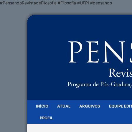
#PensandoRevistadeFilosofia #Filosofia #UFPI #pensando
INÍCIO
ATUAL
ARQUIVOS
EQUIPE EDI
PPGFIL