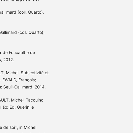
Gallimard (coll. Quarto),
Gallimard (coll. Quarto),
ir de Foucault e de
s, 2012.
T, Michel. Subjectivité et
. EWALD, François;
 Seuil-Gallimard, 2014.
CAULT, Michel. Taccuino
lão: Ed. Guerini e
 de soi’”, in Michel