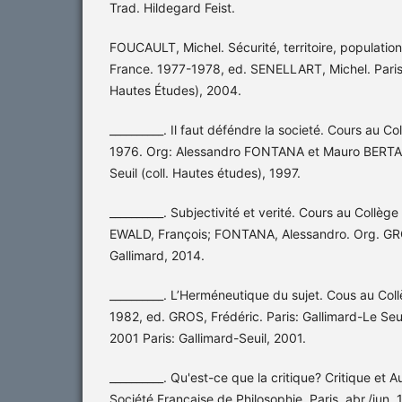
Trad. Hildegard Feist.
FOUCAULT, Michel. Sécurité, territoire, populatio
France. 1977-1978, ed. SENELLART, Michel. Paris: 
Hautes Études), 2004.
__________. Il faut déféndre la societé. Cours au C
1976. Org: Alessandro FONTANA et Mauro BERTANI
Seuil (coll. Hautes études), 1997.
__________. Subjectivité et verité. Cours au Collè
EWALD, François; FONTANA, Alessandro. Org. GROS
Gallimard, 2014.
__________. L’Herméneutique du sujet. Cous au Col
1982, ed. GROS, Frédéric. Paris: Gallimard-Le Seui
2001 Paris: Gallimard-Seuil, 2001.
__________. Qu'est-ce que la critique? Critique et A
Société Française de Philosophie. Paris, abr./jun. 