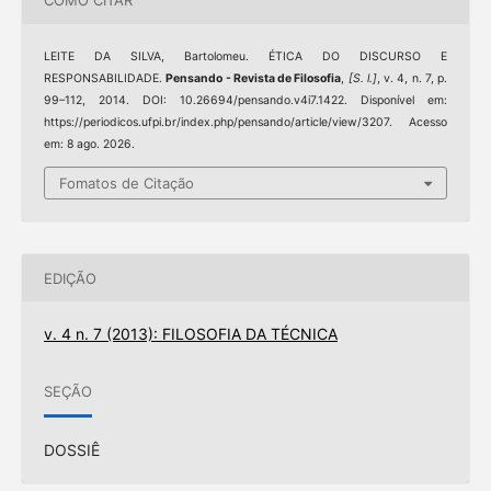
COMO CITAR
LEITE DA SILVA, Bartolomeu. ÉTICA DO DISCURSO E
RESPONSABILIDADE.
Pensando - Revista de Filosofia
,
[S. l.]
, v. 4, n. 7, p.
99–112, 2014. DOI: 10.26694/pensando.v4i7.1422. Disponível em:
https://periodicos.ufpi.br/index.php/pensando/article/view/3207. Acesso
em: 8 ago. 2026.
Fomatos de Citação
EDIÇÃO
v. 4 n. 7 (2013): FILOSOFIA DA TÉCNICA
SEÇÃO
DOSSIÊ