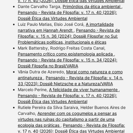
v. 17 n. 40 (2026): Dossiê Ética das Virtudes Ambiental
Dante Carvalho Targa,
Primórdios da ética ambiental
,
Pensando - Revista de Filosofia: v. 17 n. 40 (2026):
Dossiê Ética das Virtudes Ambiental
Luiz Paulo Matias, Elsio José Corá,
A imortalidade
narrativa em Hannah Arendt
,
Pensando - Revista de
Filosofia: v. 15 n. 36 (2024): Dossiê Filosofar no Sul:
Problemáticas políticas, institucionais e éticas
Mark Battersby, Rodrigo Freitas Costa Canal,
Pensamento crítico como epistemologia aplicada
,
Pensando - Revista de Filosofia: v. 15 n. 34 (2024):
Dossiê Filosofia no Brasil/VARIA
Vânia Dutra de Azeredo,
Moral como natureza e como
antinatureza
,
Pensando - Revista de Filosofia: v. 14 n.
33 (2023): Dossiê Nietzsche e a Natureza/VARIA
Marcelo Perine,
A felicidade de viver humanamente
,
Pensando - Revista de Filosofia: v. 17 n. 40 (2026):
Dossiê Ética das Virtudes Ambiental
Rutiele Pereira da Silva Saraiva, Helder Buenos Aires de
Carvalho,
Aprender com os cogumelos a pensar as
virtudes nas ruínas do capitalismo a partir de uma
ecologia das práticas
,
Pensando - Revista de Filosofia:
v. 17 n. 40 (2026): Dossiê Ética das Virtudes Ambiental