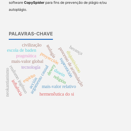
software
CopySpider
para fins de prevenção de plágio e/ou
autoplágio.
PALAVRAS-CHAVE
civilização
teología
herança
processo de acumulação
escola de baden
disjuntivismo
proyección
pragmática
superstición
mais-valor global
dewey
argumento causal
realismo ingênuo
tecnología
dasein
neokantianismo
espirito
religión
acción
influência
mais-valor relativo
hermenêutica do si