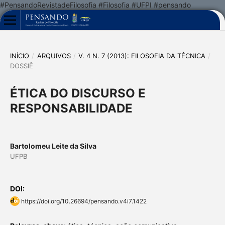
#PensandoRevistadeFilosofia #Filosofia #UFPI #pensando
INÍCIO
/
ARQUIVOS
/
V. 4 N. 7 (2013): FILOSOFIA DA TÉCNICA
/
DOSSIÊ
ÉTICA DO DISCURSO E
RESPONSABILIDADE
Bartolomeu Leite da Silva
UFPB
DOI:
https://doi.org/10.26694/pensando.v4i7.1422