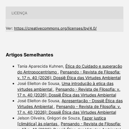
LICENÇA
Ver:
https://creativecommons.org/licenses/by/4.0/
Artigos Semelhantes
Tania Aparecida Kuhnen,
Ética do Cuidado e superação
do Antropocentrismo
,
Pensando - Revista de Filosofia:
v. 17 n. 40 (2026): Dossiê Ética das Virtudes Ambiental
José Elielton de Sousa,
Uma introdução à etica das
virtudes ambiental
,
Pensando - Revista de Filosofia: v.
17 n. 40 (2026): Dossiê Ética das Virtudes Ambiental
José Elielton de Sousa,
Apresentação - Dossiê Ética das
Virtudes Ambiental
,
Pensando - Revista de Filosofia: v.
17 n. 40 (2026): Dossiê Ética das Virtudes Ambiental
Jelson Oliveira, Grégori de Souza,
Fazer justiça
[climática] às plantas
,
Pensando - Revista de Filosofia: