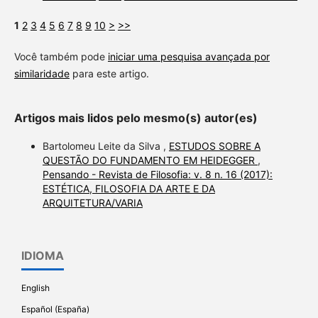
1
2
3
4
5
6
7
8
9
10
>
>>
Você também pode
iniciar uma pesquisa avançada por
similaridade
para este artigo.
Artigos mais lidos pelo mesmo(s) autor(es)
Bartolomeu Leite da Silva ,
ESTUDOS SOBRE A
QUESTÃO DO FUNDAMENTO EM HEIDEGGER
,
Pensando - Revista de Filosofia: v. 8 n. 16 (2017):
ESTÉTICA, FILOSOFIA DA ARTE E DA
ARQUITETURA/VARIA
IDIOMA
English
Español (España)