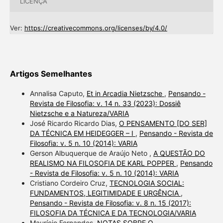
LICENÇA
Ver:
https://creativecommons.org/licenses/by/4.0/
Artigos Semelhantes
Annalisa Caputo,
Et in Arcadia Nietzsche
,
Pensando -
Revista de Filosofia: v. 14 n. 33 (2023): Dossiê
Nietzsche e a Natureza/VARIA
José Ricardo Ricardo Dias,
O PENSAMENTO [DO SER]
DA TÉCNICA EM HEIDEGGER – I
,
Pensando - Revista de
Filosofia: v. 5 n. 10 (2014): VARIA
Gerson Albuquerque de Araújo Neto ,
A QUESTÃO DO
REALISMO NA FILOSOFIA DE KARL POPPER
,
Pensando
- Revista de Filosofia: v. 5 n. 10 (2014): VARIA
Cristiano Cordeiro Cruz,
TECNOLOGIA SOCIAL:
FUNDAMENTOS, LEGITIMIDADE E URGÊNCIA
,
Pensando - Revista de Filosofia: v. 8 n. 15 (2017):
FILOSOFIA DA TÉCNICA E DA TECNOLOGIA/VARIA
Maurício Fernandes,
NOTAS SOBRE O