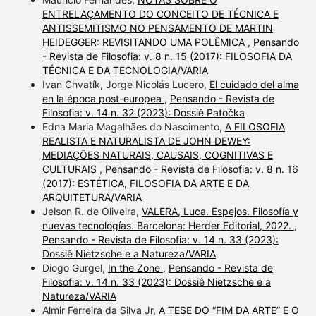
ENTRELAÇAMENTO DO CONCEITO DE TÉCNICA E
ANTISSEMITISMO NO PENSAMENTO DE MARTIN
HEIDEGGER: REVISITANDO UMA POLÊMICA
,
Pensando
- Revista de Filosofia: v. 8 n. 15 (2017): FILOSOFIA DA
TÉCNICA E DA TECNOLOGIA/VARIA
Ivan Chvatík, Jorge Nicolás Lucero,
El cuidado del alma
en la época post-europea
,
Pensando - Revista de
Filosofia: v. 14 n. 32 (2023): Dossiê Patočka
Edna Maria Magalhães do Nascimento,
A FILOSOFIA
REALISTA E NATURALISTA DE JOHN DEWEY:
MEDIAÇÕES NATURAIS, CAUSAIS, COGNITIVAS E
CULTURAIS
,
Pensando - Revista de Filosofia: v. 8 n. 16
(2017): ESTÉTICA, FILOSOFIA DA ARTE E DA
ARQUITETURA/VARIA
Jelson R. de Oliveira,
VALERA, Luca. Espejos. Filosofía y
nuevas tecnologías. Barcelona: Herder Editorial, 2022.
,
Pensando - Revista de Filosofia: v. 14 n. 33 (2023):
Dossiê Nietzsche e a Natureza/VARIA
Diogo Gurgel,
In the Zone
,
Pensando - Revista de
Filosofia: v. 14 n. 33 (2023): Dossiê Nietzsche e a
Natureza/VARIA
Almir Ferreira da Silva Jr,
A TESE DO “FIM DA ARTE” E O