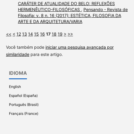
CARÁTER DE ATUALIDADE DO BELO: REFLEXÕES
HERMENÊUTICO-FILOSÓFICAS
,
Pensando - Revista de
Filosofia: v. 8 n. 16 (2017): ESTÉTICA, FILOSOFIA DA
ARTE E DA ARQUITETURA/VARIA
<<
<
12
13
14
15
16
17
18
19
>
>>
Você também pode
iniciar uma pesquisa avançada por
similaridade
para este artigo.
IDIOMA
English
Español (España)
Português (Brasil)
Français (France)