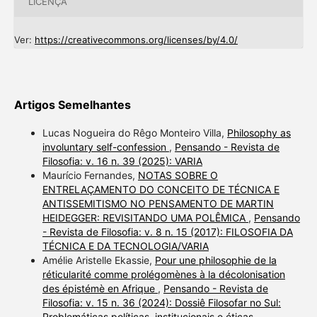
LICENÇA
Ver:
https://creativecommons.org/licenses/by/4.0/
Artigos Semelhantes
Lucas Nogueira do Rêgo Monteiro Villa,
Philosophy as
involuntary self-confession
,
Pensando - Revista de
Filosofia: v. 16 n. 39 (2025): VARIA
Maurício Fernandes,
NOTAS SOBRE O
ENTRELAÇAMENTO DO CONCEITO DE TÉCNICA E
ANTISSEMITISMO NO PENSAMENTO DE MARTIN
HEIDEGGER: REVISITANDO UMA POLÊMICA
,
Pensando
- Revista de Filosofia: v. 8 n. 15 (2017): FILOSOFIA DA
TÉCNICA E DA TECNOLOGIA/VARIA
Amélie Aristelle Ekassie,
Pour une philosophie de la
réticularité comme prolégomènes à la décolonisation
des épistémè en Afrique
,
Pensando - Revista de
Filosofia: v. 15 n. 36 (2024): Dossiê Filosofar no Sul:
Problemáticas políticas, institucionais e éticas