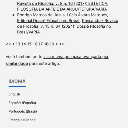
Revista de Filosofia: v. 8 n. 16 (2017): ESTÉTICA,
FILOSOFIA DA ARTE E DA ARQUITETURA/VARIA
Rodrigo Marcos de Jesus, Lúcio Álvaro Marques,
Editorial Dossiê Filosofia no Brasil
,
Pensando - Revista
de Filosofia: v. 15 n. 34 (2024): Dossiê Filosofia no
Brasil/VARIA
<<
<
13
14
15
16
17
18
19
>
>>
Você também pode
iniciar uma pesquisa avançada por
similaridade
para este artigo.
IDIOMA
English
Español (España)
Português (Brasil)
Français (France)