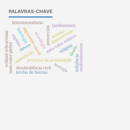
PALAVRAS-CHAVE
instrumentalismo
familiaridade
proyección
argumento causal
timología
herança
disjuntivismo
william scheuerman
tecnología
mais-valor relativo
espirito
mais-valor global
dewey
religión
neokantianismo
dasein
superstición
influência
processo de acumulação
teología
desobediência civil
teorías de fuerzas