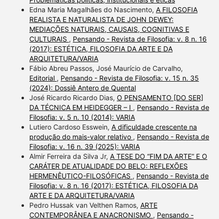
Edna Maria Magalhães do Nascimento,
A FILOSOFIA
REALISTA E NATURALISTA DE JOHN DEWEY:
MEDIAÇÕES NATURAIS, CAUSAIS, COGNITIVAS E
CULTURAIS
,
Pensando - Revista de Filosofia: v. 8 n. 16
(2017): ESTÉTICA, FILOSOFIA DA ARTE E DA
ARQUITETURA/VARIA
Fábio Abreu Passos, José Maurício de Carvalho,
Editorial
,
Pensando - Revista de Filosofia: v. 15 n. 35
(2024): Dossiê Antero de Quental
José Ricardo Ricardo Dias,
O PENSAMENTO [DO SER]
DA TÉCNICA EM HEIDEGGER – I
,
Pensando - Revista de
Filosofia: v. 5 n. 10 (2014): VARIA
Lutiero Cardoso Esswein,
A dificuldade crescente na
produção do mais-valor relativo
,
Pensando - Revista de
Filosofia: v. 16 n. 39 (2025): VARIA
Almir Ferreira da Silva Jr,
A TESE DO “FIM DA ARTE” E O
CARÁTER DE ATUALIDADE DO BELO: REFLEXÕES
HERMENÊUTICO-FILOSÓFICAS
,
Pensando - Revista de
Filosofia: v. 8 n. 16 (2017): ESTÉTICA, FILOSOFIA DA
ARTE E DA ARQUITETURA/VARIA
Pedro Hussak van Velthen Ramos,
ARTE
CONTEMPORÂNEA E ANACRONISMO
,
Pensando -