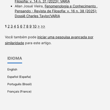
Filosofia: v. 14 n. 31 (2023): VARIA
Allan Josué Vieira,
Fenomenologia e Conhecimento
,
Pensando - Revista de Filosofia: v. 16 n. 38 (2025):
Dossiê Charles Taylor/VARIA
1
2
3
4
5
6
7
8
9
10
>
>>
Você também pode
iniciar uma pesquisa avançada por
similaridade
para este artigo.
IDIOMA
English
Español (España)
Português (Brasil)
Français (France)