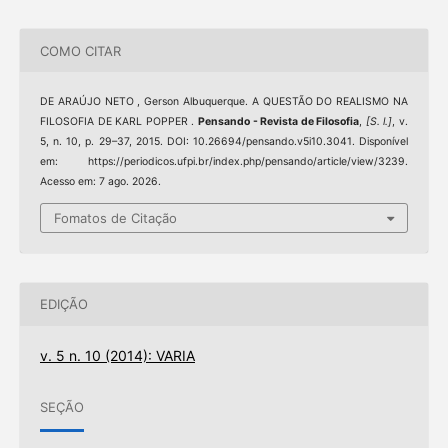
COMO CITAR
DE ARAÚJO NETO , Gerson Albuquerque. A QUESTÃO DO REALISMO NA
FILOSOFIA DE KARL POPPER .
Pensando - Revista de Filosofia
,
[S. l.]
, v.
5, n. 10, p. 29–37, 2015. DOI: 10.26694/pensando.v5i10.3041. Disponível
em: https://periodicos.ufpi.br/index.php/pensando/article/view/3239.
Acesso em: 7 ago. 2026.
Fomatos de Citação
EDIÇÃO
v. 5 n. 10 (2014): VARIA
SEÇÃO