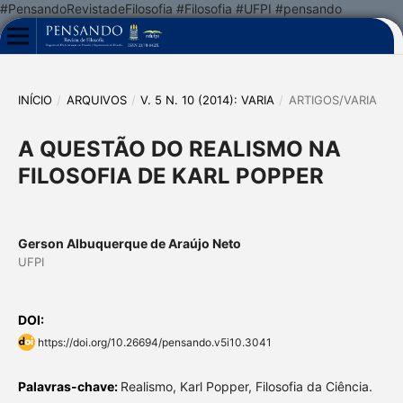
#PensandoRevistadeFilosofia #Filosofia #UFPI #pensando
INÍCIO
/
ARQUIVOS
/
V. 5 N. 10 (2014): VARIA
/
ARTIGOS/VARIA
A QUESTÃO DO REALISMO NA
FILOSOFIA DE KARL POPPER
Gerson Albuquerque de Araújo Neto
UFPI
DOI:
https://doi.org/10.26694/pensando.v5i10.3041
Palavras-chave:
Realismo, Karl Popper, Filosofia da Ciência.