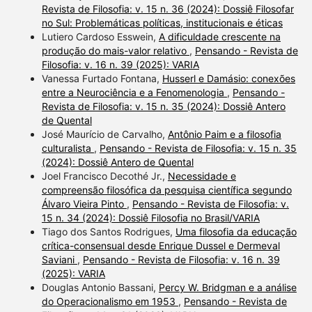
Revista de Filosofia: v. 15 n. 36 (2024): Dossiê Filosofar
no Sul: Problemáticas políticas, institucionais e éticas
Lutiero Cardoso Esswein,
A dificuldade crescente na
produção do mais-valor relativo
,
Pensando - Revista de
Filosofia: v. 16 n. 39 (2025): VARIA
Vanessa Furtado Fontana,
Husserl e Damásio: conexões
entre a Neurociência e a Fenomenologia
,
Pensando -
Revista de Filosofia: v. 15 n. 35 (2024): Dossiê Antero
de Quental
José Maurício de Carvalho,
Antônio Paim e a filosofia
culturalista
,
Pensando - Revista de Filosofia: v. 15 n. 35
(2024): Dossiê Antero de Quental
Joel Francisco Decothé Jr.,
Necessidade e
compreensão filosófica da pesquisa científica segundo
Álvaro Vieira Pinto
,
Pensando - Revista de Filosofia: v.
15 n. 34 (2024): Dossiê Filosofia no Brasil/VARIA
Tiago dos Santos Rodrigues,
Uma filosofia da educação
crítica-consensual desde Enrique Dussel e Dermeval
Saviani
,
Pensando - Revista de Filosofia: v. 16 n. 39
(2025): VARIA
Douglas Antonio Bassani,
Percy W. Bridgman e a análise
do Operacionalismo em 1953
,
Pensando - Revista de