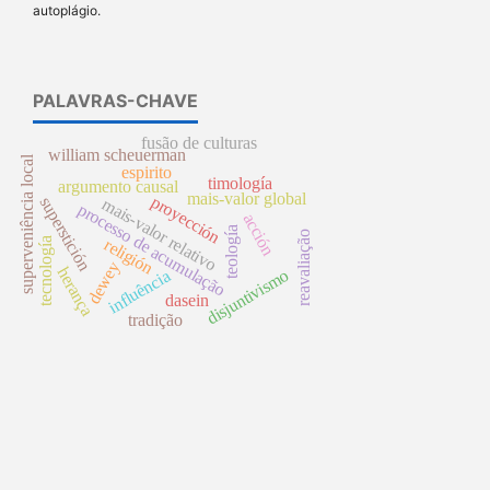
autoplágio.
PALAVRAS-CHAVE
fusão de culturas
william scheuerman
superveniência local
espirito
timología
argumento causal
mais-valor global
proyección
superstición
mais-valor relativo
processo de acumulação
acción
teología
reavaliação
tecnología
religión
dewey
herança
disjuntivismo
influência
dasein
tradição