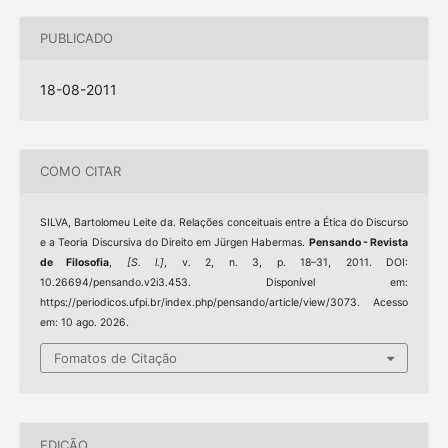
PUBLICADO
18-08-2011
COMO CITAR
SILVA, Bartolomeu Leite da. Relações conceituais entre a Ética do Discurso
e a Teoria Discursiva do Direito em Jürgen Habermas.
Pensando - Revista
de Filosofia
,
[S. l.]
, v. 2, n. 3, p. 18–31, 2011. DOI:
10.26694/pensando.v2i3.453. Disponível em:
https://periodicos.ufpi.br/index.php/pensando/article/view/3073. Acesso
em: 10 ago. 2026.
Fomatos de Citação
EDIÇÃO