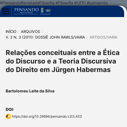
#PensandoRevistadeFilosofia #Filosofia #UFPI #pensando
INÍCIO
/
ARQUIVOS
/
V. 2 N. 3 (2011): DOSSIÊ JOHN RAWLS/VARIA
/
ARTIGOS/VARIA
Relações conceituais entre a Ética
do Discurso e a Teoria Discursiva
do Direito em Jürgen Habermas
Bartolomeu Leite da Silva
DOI:
https://doi.org/10.26694/pensando.v2i3.453