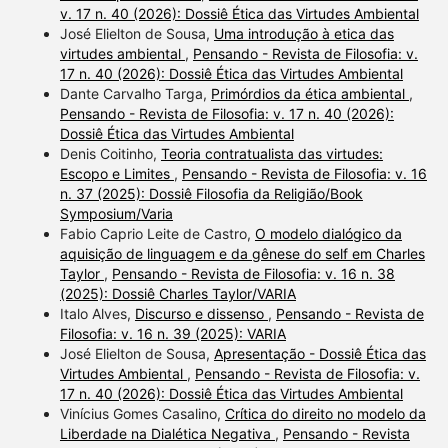
v. 17 n. 40 (2026): Dossiê Ética das Virtudes Ambiental
José Elielton de Sousa,
Uma introdução à etica das
virtudes ambiental
,
Pensando - Revista de Filosofia: v.
17 n. 40 (2026): Dossiê Ética das Virtudes Ambiental
Dante Carvalho Targa,
Primórdios da ética ambiental
,
Pensando - Revista de Filosofia: v. 17 n. 40 (2026):
Dossiê Ética das Virtudes Ambiental
Denis Coitinho,
Teoria contratualista das virtudes:
Escopo e Limites
,
Pensando - Revista de Filosofia: v. 16
n. 37 (2025): Dossiê Filosofia da Religião/Book
Symposium/Varia
Fabio Caprio Leite de Castro,
O modelo dialógico da
aquisição de linguagem e da gênese do self em Charles
Taylor
,
Pensando - Revista de Filosofia: v. 16 n. 38
(2025): Dossiê Charles Taylor/VARIA
Italo Alves,
Discurso e dissenso
,
Pensando - Revista de
Filosofia: v. 16 n. 39 (2025): VARIA
José Elielton de Sousa,
Apresentação - Dossiê Ética das
Virtudes Ambiental
,
Pensando - Revista de Filosofia: v.
17 n. 40 (2026): Dossiê Ética das Virtudes Ambiental
Vinícius Gomes Casalino,
Crítica do direito no modelo da
Liberdade na Dialética Negativa
,
Pensando - Revista