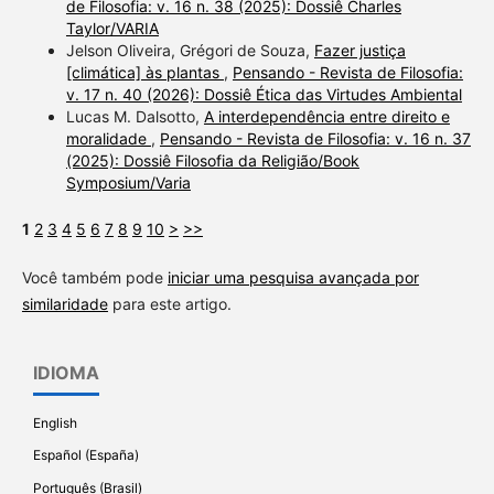
de Filosofia: v. 16 n. 38 (2025): Dossiê Charles
Taylor/VARIA
Jelson Oliveira, Grégori de Souza,
Fazer justiça
[climática] às plantas
,
Pensando - Revista de Filosofia:
v. 17 n. 40 (2026): Dossiê Ética das Virtudes Ambiental
Lucas M. Dalsotto,
A interdependência entre direito e
moralidade
,
Pensando - Revista de Filosofia: v. 16 n. 37
(2025): Dossiê Filosofia da Religião/Book
Symposium/Varia
1
2
3
4
5
6
7
8
9
10
>
>>
Você também pode
iniciar uma pesquisa avançada por
similaridade
para este artigo.
IDIOMA
English
Español (España)
Português (Brasil)