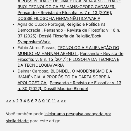
A POSSIBILIDADE DE UMA ÉTICA PARA A SOCIEDADE
(BIO) TECNOLÓGICA EM HANS-GEORG GADAMER
,
Pensando - Revista de Filosofia: v. 7 n. 13 (2016):
DOSSIÊ FILOSOFIA HERMENÊUTICA/VARIA
Agnaldo Cuoco Portugal,
Religião e Política na
Democracia
,
Pensando - Revista de Filosofia: v. 16 n.
37 (2025): Dossiê Filosofia da Religião/Book
Symposium/Varia
Fábio Abreu Passos,
TECNOLOGIA E ALIENAÇÃO DO
MUNDO EM HANNAH ARENDT
,
Pensando - Revista de
Filosofia: v. 8 n. 15 (2017): FILOSOFIA DA TÉCNICA E
DA TECNOLOGIA/VARIA
Delmar Cardoso,
BLONDEL, O MODERNISMO E A
IMANÊNCIA: A PROPÓSITO DA CARTA SOBRE A
APOLOGÉTICA
,
Pensando - Revista de Filosofia: v. 13
n. 30 (2022): Dossiê Maurice Blondel
<<
<
2
3
4
5
6
7
8
9
10
11
>
>>
Você também pode
iniciar uma pesquisa avançada por
similaridade
para este artigo.