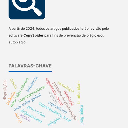
A partir de 2024, todos os artigos publicados terão revisão pelo
software
CopySpider
para fins de prevenção de plágio e/ou
autoplágio.
PALAVRAS-CHAVE
influência
mais-valor relativo
argumento causal
dasein
disposições
tecnología
familiaridade
processo de acumulação
instrumentalismo
timología
espirito
teología
mais-valor global
superstición
superveniência local
proyección
pragmática
disjuntivismo
dewey
acción
religión