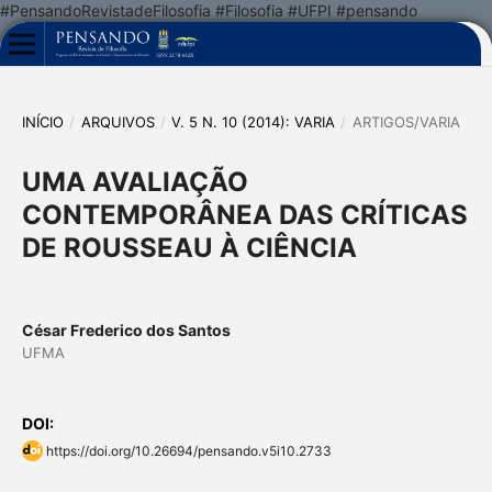
#PensandoRevistadeFilosofia #Filosofia #UFPI #pensando
INÍCIO
/
ARQUIVOS
/
V. 5 N. 10 (2014): VARIA
/
ARTIGOS/VARIA
UMA AVALIAÇÃO
CONTEMPORÂNEA DAS CRÍTICAS
DE ROUSSEAU À CIÊNCIA
César Frederico dos Santos
UFMA
DOI:
https://doi.org/10.26694/pensando.v5i10.2733