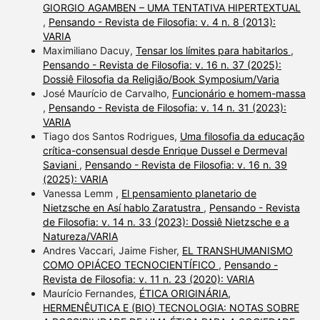
GIORGIO AGAMBEN – UMA TENTATIVA HIPERTEXTUAL
,
Pensando - Revista de Filosofia: v. 4 n. 8 (2013):
VARIA
Maximiliano Dacuy,
Tensar los límites para habitarlos
,
Pensando - Revista de Filosofia: v. 16 n. 37 (2025):
Dossiê Filosofia da Religião/Book Symposium/Varia
José Maurício de Carvalho,
Funcionário e homem-massa
,
Pensando - Revista de Filosofia: v. 14 n. 31 (2023):
VARIA
Tiago dos Santos Rodrigues,
Uma filosofia da educação
crítica-consensual desde Enrique Dussel e Dermeval
Saviani
,
Pensando - Revista de Filosofia: v. 16 n. 39
(2025): VARIA
Vanessa Lemm ,
El pensamiento planetario de
Nietzsche en Así hablo Zaratustra
,
Pensando - Revista
de Filosofia: v. 14 n. 33 (2023): Dossiê Nietzsche e a
Natureza/VARIA
Andres Vaccari, Jaime Fisher,
EL TRANSHUMANISMO
COMO OPIÁCEO TECNOCIENTÍFICO
,
Pensando -
Revista de Filosofia: v. 11 n. 23 (2020): VARIA
Maurício Fernandes,
ÉTICA ORIGINÁRIA,
HERMENÊUTICA E (BIO) TECNOLOGIA: NOTAS SOBRE