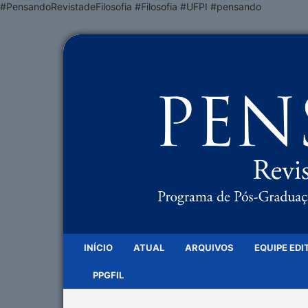
#PensandoRevistadeFilosofia #Filosofia #UFPI #pensando
INÍCIO
ATUAL
ARQUIVOS
EQUIPE EDI
PPGFIL