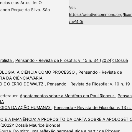
ias e as Artes. In: O
Ver:
olando Roque da Silva. São
https://creativecommons.org/lice
/by/4.0/
ralista
,
Pensando - Revista de Filosofia: v. 15 n. 34 (2024): Dossiê
MOLOGIA: A CIÊNCIA COMO PROCESSO
,
Pensando - Revista de
SOFIA DA CIÊNCIA/VARIA
O E O ERRO DE WALTZ
,
Pensando - Revista de Filosofia: v. 10 n. 19
Niederauer,
Apontamentos sobre a Metáfora em Paul Ricoeur
,
Pensan
RIA
ÓGICA DA AÇÃO HUMANA?
,
Pensando - Revista de Filosofia: v. 13 n.
O E A IMANÊNCIA: A PROPÓSITO DA CARTA SOBRE A APOLOGÉTI
0 (2022): Dossiê Maurice Blondel
 Souza,
Do mito: uma reflexão hermenêutica a partir de Ricoeur
,