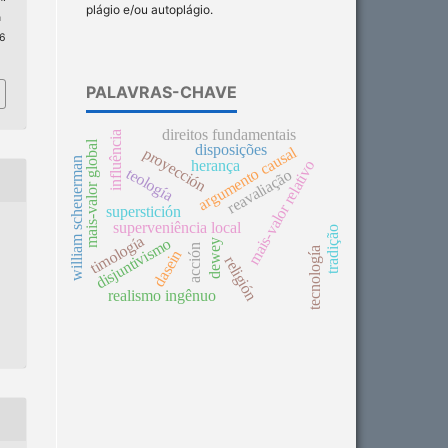
plágio e/ou autoplágio.
n
 6
PALAVRAS-CHAVE
direitos fundamentais
influência
mais-valor global
disposições
argumento causal
proyección
william scheuerman
herança
mais-valor relativo
teología
reavaliação
superstición
superveniência local
tradição
timología
disjuntivismo
dewey
acción
tecnología
dasein
religión
realismo ingênuo