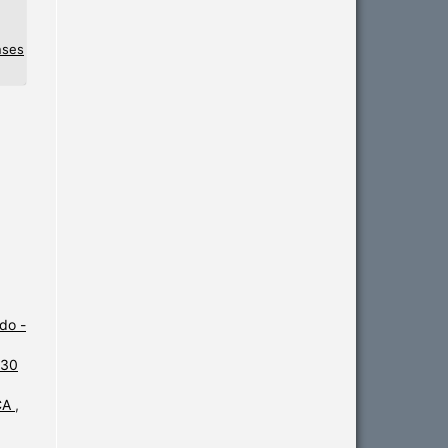
nses
do -
 30
CA
,