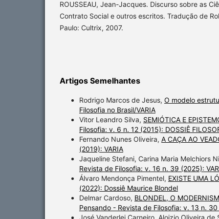
ROUSSEAU, Jean-Jacques. Discurso sobre as Ciênc
Contrato Social e outros escritos. Tradução de R
Paulo: Cultrix, 2007.
Artigos Semelhantes
Rodrigo Marcos de Jesus,
O modelo estrutu
Filosofia no Brasil/VARIA
Vitor Leandro Silva,
SEMIÓTICA E EPISTE
Filosofia: v. 6 n. 12 (2015): DOSSIÊ FILO
Fernando Nunes Oliveira,
A CAÇA AO VEAD
(2019): VARIA
Jaqueline Stefani, Carina Maria Melchiors 
Revista de Filosofia: v. 16 n. 39 (2025): VA
Álvaro Mendonça Pimentel,
EXISTE UMA L
(2022): Dossiê Maurice Blondel
Delmar Cardoso,
BLONDEL, O MODERNISM
Pensando - Revista de Filosofia: v. 13 n. 3
José Vanderlei Carneiro, Aloizio Oliveira de