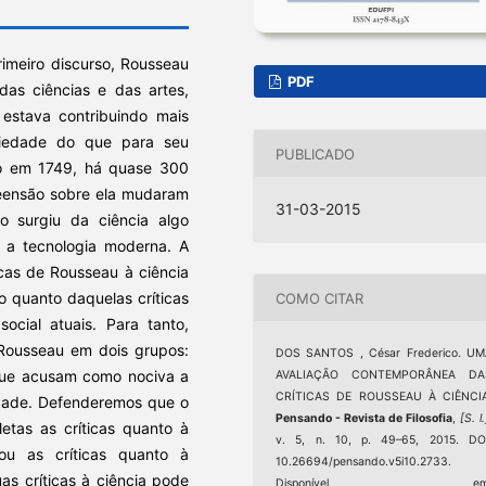
rimeiro discurso, Rousseau
PDF
as ciências e das artes,
 estava contribuindo mais
iedade do que para seu
PUBLICADO
ito em 1749, há quase 300
reensão sobre ela mudaram
31-03-2015
o surgiu da ciência algo
: a tecnologia moderna. A
ticas de Rousseau à ciência
 quanto daquelas críticas
COMO CITAR
ocial atuais. Para tanto,
 Rousseau em dois grupos:
DOS SANTOS , César Frederico. UM
 que acusam como nociva a
AVALIAÇÃO CONTEMPORÂNEA DA
CRÍTICAS DE ROUSSEAU À CIÊNCIA
edade. Defenderemos que o
Pensando - Revista de Filosofia
,
[S. l.
etas as críticas quanto à
v. 5, n. 10, p. 49–65, 2015. DOI
ou as críticas quanto à
10.26694/pensando.v5i10.2733.
as críticas à ciência pode
Disponível em