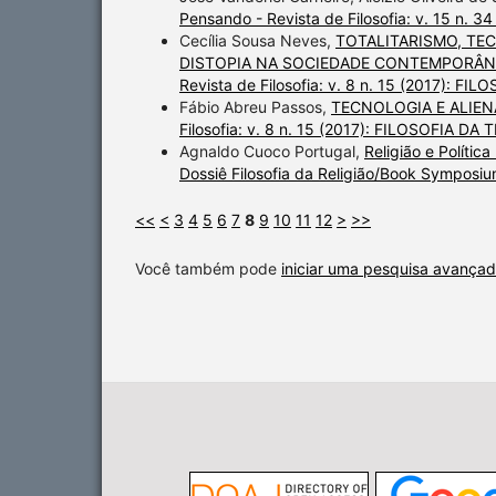
Pensando - Revista de Filosofia: v. 15 n. 34
Cecília Sousa Neves,
TOTALITARISMO, TE
DISTOPIA NA SOCIEDADE CONTEMPORÂNE
Revista de Filosofia: v. 8 n. 15 (2017):
Fábio Abreu Passos,
TECNOLOGIA E ALI
Filosofia: v. 8 n. 15 (2017): FILOSOFIA 
Agnaldo Cuoco Portugal,
Religião e Políti
Dossiê Filosofia da Religião/Book Symposiu
<<
<
3
4
5
6
7
8
9
10
11
12
>
>>
Você também pode
iniciar uma pesquisa avançad