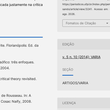
cada justamente na crítica
https://periodicos.ufpi.br/index.php/pe
sando/article/view/3241. Acesso em:
ago. 2026.
Fomatos de Citação
EDIÇÃO
te. Florianópolis: Ed. da
v. 5 n. 10 (2014): VARIA
sófico: três enfoques.
, 2004.
SEÇÃO
tical theory revisited.
ARTIGOS/VARIA
a de Rousseau. In: A
: Cosac Naify, 2008.
LICENÇA