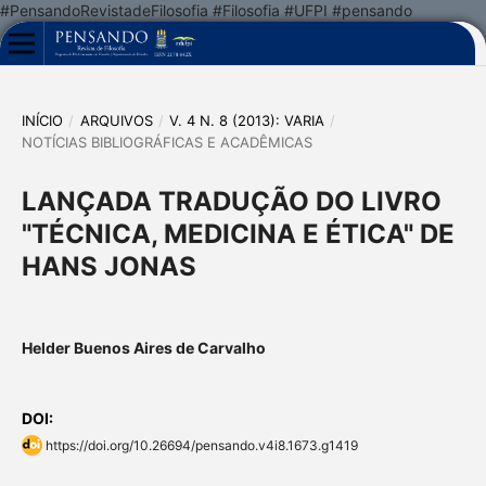
#PensandoRevistadeFilosofia #Filosofia #UFPI #pensando
INÍCIO
/
ARQUIVOS
/
V. 4 N. 8 (2013): VARIA
/
NOTÍCIAS BIBLIOGRÁFICAS E ACADÊMICAS
LANÇADA TRADUÇÃO DO LIVRO
"TÉCNICA, MEDICINA E ÉTICA" DE
HANS JONAS
Helder Buenos Aires de Carvalho
DOI:
https://doi.org/10.26694/pensando.v4i8.1673.g1419