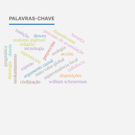
PALAVRAS-CHAVE
tradição
processo de acumulação
disjuntivismo
herança
dewey
realismo ingênuo
proyección
religión
dasein
teología
pragmática
tecnología
superstición
acción
neokantianismo
mais-valor global
superveniência local
argumento causal
influência
espirito
timología
disposições
william scheuerman
civilização