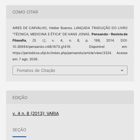
COMO CITAR
AIRES DE CARVALHO, Helder Buenos. LANÇADA TRADUÇÃO DO LIVRO
"TÉCNICA, MEDICINA E ÉTICA" DE HANS JONAS.
Pensando - Revista de
Filosofia
,
[S. l.]
, v. 4, n. 8, p. 198, 2014. DOI:
10.26694/pensando.v4i8.1673.g1419. Disponível em:
https://periodicos.ufpi.br/index.php/pensando/article/view/3224. Acesso
em: 7 ago. 2026.
Fomatos de Citação
EDIÇÃO
v. 4 n. 8 (2013): VARIA
SEÇÃO