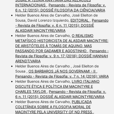
INTERNACIONAIS
,
Pensando - Revista de Filosofia: v.
6 n. 12 (2015): DOSSIÊ FILOSOFIA DA CIÊNCIA/VARIA
Helder Buenos Aires de Carvalho, José Elielton de
Sousa, David Lorenzo Izquierdo,
EDITORIAL
,
Pensando
- Revista de Filosofia: v. 6 n. 11 (2015): DOSSIÊ
ALASDAIR MACINTYRE/VARIA
Helder Buenos Aires de Carvalho,
O REALISMO
METAFÍSICO HISTORICISTA DE ALASDAIR MACINTYRE:
DE ARISTÓTELES À TOMÁS DE AQUINO, MAS
PASSANDO POR GADAMER E AGOSTINHO
,
Pensando -
Revista de Filosofia: v. 9 n. 17 (2018): DOSSIÊ HANNAH
ARENDT/VARIA
Helder Buenos Aires de Carvalho , José Elielton de
Sousa ,
OS BARBAROS JÁ NOS GOVERNAM! - II
,
Pensando - Revista de Filosofia: v. 7 n. 14 (2016): VARIA
Helder Buenos Aires de Carvalho,
LIVRO ITALIANO
DISCUTE ÉTICA E POLÍTICA EM MACINTYRE E
CHARLES TAYLOR
,
Pensando - Revista de Filosofia: v.
6 n. 11 (2015): DOSSIÊ ALASDAIR MACINTYRE/VARIA
Helder Buenos Aires de Carvalho,
PUBLICADA
COLETÂNEA SOBRE A FILOSOFIA MORAL DE
MACINTYRE PELA UNIVERSITY OF ND PRESS
,