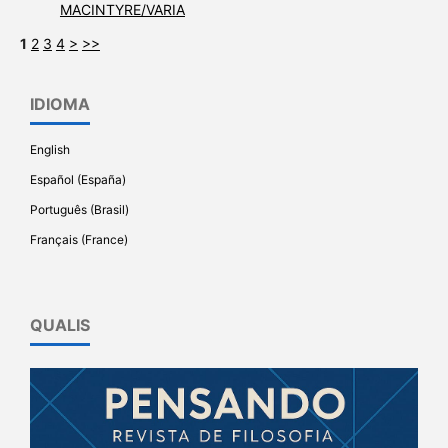
MACINTYRE/VARIA
1
2
3
4
>
>>
IDIOMA
English
Español (España)
Português (Brasil)
Français (France)
QUALIS