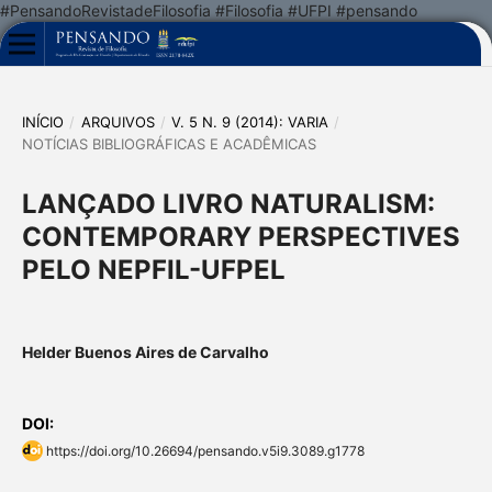
#PensandoRevistadeFilosofia #Filosofia #UFPI #pensando
INÍCIO
/
ARQUIVOS
/
V. 5 N. 9 (2014): VARIA
/
NOTÍCIAS BIBLIOGRÁFICAS E ACADÊMICAS
LANÇADO LIVRO NATURALISM:
CONTEMPORARY PERSPECTIVES
PELO NEPFIL-UFPEL
Helder Buenos Aires de Carvalho
DOI:
https://doi.org/10.26694/pensando.v5i9.3089.g1778