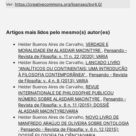
Ver:
https://creativecommons.org/licenses/by/4.0/
Artigos mais lidos pelo mesmo(s) autor(es)
Helder Buenos Aires de Carvalho,
VERDADE E
MORALIDADE EM ALASDAIR MACINTYRE
,
Pensando -
Revista de Filosofia: v. 11 n. 22 (2020): VARIA
Helder Buenos Aires de Carvalho,
LANÇADO LIVRO
"ANALÍTICOS OU CONTINENTAIS: UMA INTRODUÇÃO
À FILOSOFIA CONTEMPORÂNEA"
,
Pensando - Revista
de Filosofia: v. 4 n. 8 (2013): VARIA
Helder Buenos Aires de Carvalho,
REVUE
INTERNATIONALE DE PHILOSOPHIE PUBLICOU
NÚMERO SOBRE ALASDAIR MACINTYRE
,
Pensando -
Revista de Filosofia: v. 6 n. 11 (2015): DOSSIÊ
ALASDAIR MACINTYRE/VARIA
Helder Buenos Aires de Carvalho,
NOVO LIVRO DE
MANFREDO ARAÚJO DE OLIVEIRA SOBRE ONTOLOGIA
,
Pensando - Revista de Filosofia: v. 6 n. 12 (2015):
DOSSIÊ FILOSOFIA DA CIÊNCIA/VARIA