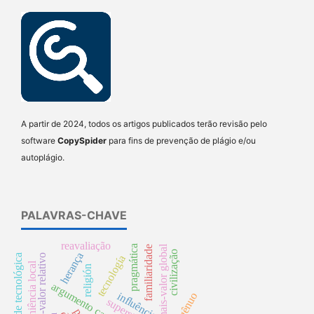
A partir de 2024, todos os artigos publicados terão revisão pelo
software
CopySpider
para fins de prevenção de plágio e/ou
autoplágio.
PALAVRAS-CHAVE
reavaliação
pragmática
mais-valor global
familiaridade
civilização
herança
mais-valor relativo
racionalidade tecnológica
tecnología
superveniência local
religión
argumento causal
influência
superstición