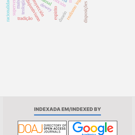
realismo ingênuo
proyección
disjuntivismo
teología
disposições
dewey
espirito
dasein
tradição
INDEXADA EM/INDEXED BY