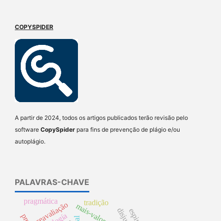
COPYSPIDER
A partir de 2024, todos os artigos publicados terão revisão pelo
software
CopySpider
para fins de prevenção de plágio e/ou
autoplágio.
PALAVRAS-CHAVE
pragmática
tradição
reavaliação
mais-valor global
espirito