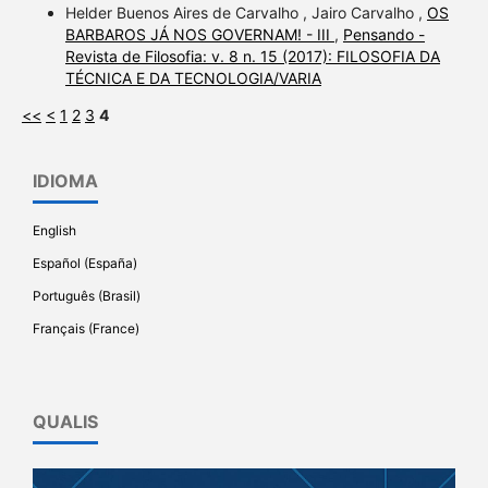
Helder Buenos Aires de Carvalho , Jairo Carvalho ,
OS
BARBAROS JÁ NOS GOVERNAM! - III
,
Pensando -
Revista de Filosofia: v. 8 n. 15 (2017): FILOSOFIA DA
TÉCNICA E DA TECNOLOGIA/VARIA
<<
<
1
2
3
4
IDIOMA
English
Español (España)
Português (Brasil)
Français (France)
QUALIS