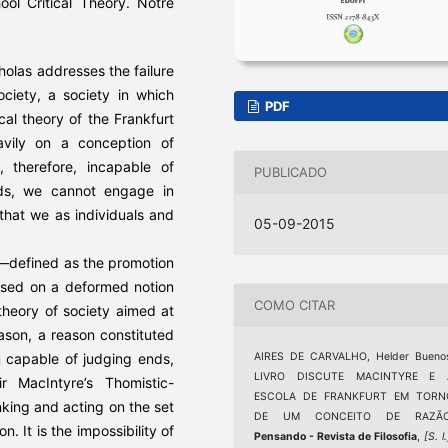
ool Critical Theory. Notre
holas addresses the failure
ociety, a society in which
PDF
ical theory of the Frankfurt
avily on a conception of
d, therefore, incapable of
PUBLICADO
nds, we cannot engage in
that we as individuals and
05-09-2015
t—defined as the promotion
ased on a deformed notion
COMO CITAR
 theory of society aimed at
ason, a reason constituted
on capable of judging ends,
AIRES DE CARVALHO, Helder Buenos
LIVRO DISCUTE MACINTYRE E 
 MacIntyre’s Thomistic-
ESCOLA DE FRANKFURT EM TORN
nking and acting on the set
DE UM CONCEITO DE RAZÃO
n. It is the impossibility of
Pensando - Revista de Filosofia
,
[S. l.