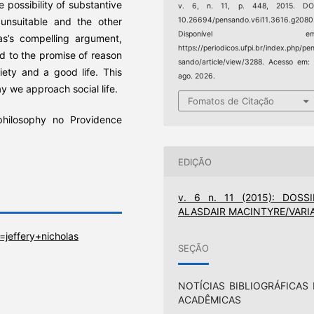
 possibility of substantive
v. 6, n. 11, p. 448, 2015. DOI
unsuitable and the other
10.26694/pensando.v6i11.3616.g2080
Disponível em
las’s compelling argument,
https://periodicos.ufpi.br/index.php/pe
d to the promise of reason
sando/article/view/3288. Acesso em:
iety and a good life. This
ago. 2026.
y we approach social life.
Fomatos de Citação
 philosophy no Providence
EDIÇÃO
v. 6 n. 11 (2015): DOSSI
ALASDAIR MACINTYRE/VARI
jeffery+nicholas
SEÇÃO
NOTÍCIAS BIBLIOGRÁFICAS 
ACADÊMICAS