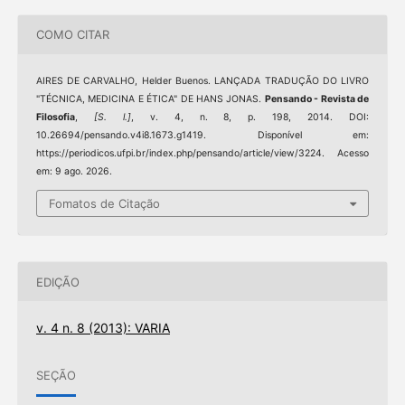
COMO CITAR
AIRES DE CARVALHO, Helder Buenos. LANÇADA TRADUÇÃO DO LIVRO
"TÉCNICA, MEDICINA E ÉTICA" DE HANS JONAS.
Pensando - Revista de
Filosofia
,
[S. l.]
, v. 4, n. 8, p. 198, 2014. DOI:
10.26694/pensando.v4i8.1673.g1419. Disponível em:
https://periodicos.ufpi.br/index.php/pensando/article/view/3224. Acesso
em: 9 ago. 2026.
Fomatos de Citação
EDIÇÃO
v. 4 n. 8 (2013): VARIA
SEÇÃO