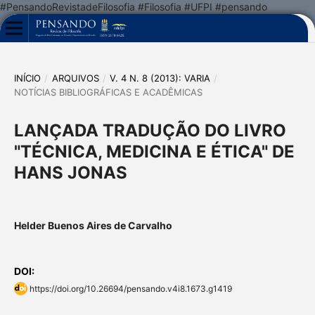
#PensandoRevistadeFilosofia #Filosofia #UFPI #pensando
INÍCIO
/
ARQUIVOS
/
V. 4 N. 8 (2013): VARIA
/
NOTÍCIAS BIBLIOGRÁFICAS E ACADÊMICAS
LANÇADA TRADUÇÃO DO LIVRO
"TÉCNICA, MEDICINA E ÉTICA" DE
HANS JONAS
Helder Buenos Aires de Carvalho
DOI:
https://doi.org/10.26694/pensando.v4i8.1673.g1419