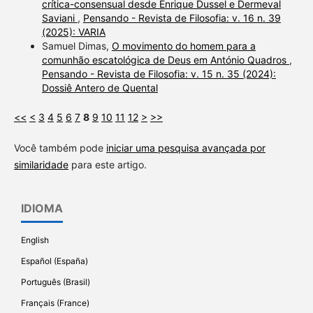
crítica-consensual desde Enrique Dussel e Dermeval
Saviani
,
Pensando - Revista de Filosofia: v. 16 n. 39
(2025): VARIA
Samuel Dimas,
O movimento do homem para a
comunhão escatológica de Deus em António Quadros
,
Pensando - Revista de Filosofia: v. 15 n. 35 (2024):
Dossiê Antero de Quental
<<
<
3
4
5
6
7
8
9
10
11
12
>
>>
Você também pode
iniciar uma pesquisa avançada por
similaridade
para este artigo.
IDIOMA
English
Español (España)
Português (Brasil)
Français (France)