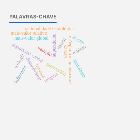
PALAVRAS-CHAVE
racionalidade tecnológica
mais-valor relativo
superstición
acción
mais-valor global
processo de acumulação
dasein
argumento causal
espirito
dewey
tradição
teología
disjuntivismo
tecnología
proyección
herança
influência
religión