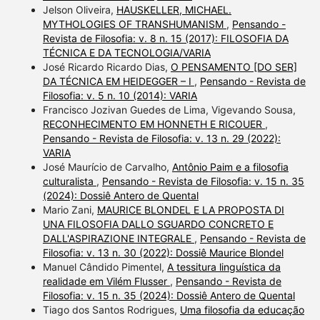
Jelson Oliveira,
HAUSKELLER, MICHAEL.
MYTHOLOGIES OF TRANSHUMANISM
,
Pensando -
Revista de Filosofia: v. 8 n. 15 (2017): FILOSOFIA DA
TÉCNICA E DA TECNOLOGIA/VARIA
José Ricardo Ricardo Dias,
O PENSAMENTO [DO SER]
DA TÉCNICA EM HEIDEGGER – I
,
Pensando - Revista de
Filosofia: v. 5 n. 10 (2014): VARIA
Francisco Jozivan Guedes de Lima, Vigevando Sousa,
RECONHECIMENTO EM HONNETH E RICOUER
,
Pensando - Revista de Filosofia: v. 13 n. 29 (2022):
VARIA
José Maurício de Carvalho,
Antônio Paim e a filosofia
culturalista
,
Pensando - Revista de Filosofia: v. 15 n. 35
(2024): Dossiê Antero de Quental
Mario Zani,
MAURICE BLONDEL E LA PROPOSTA DI
UNA FILOSOFIA DALLO SGUARDO CONCRETO E
DALL'ASPIRAZIONE INTEGRALE
,
Pensando - Revista de
Filosofia: v. 13 n. 30 (2022): Dossiê Maurice Blondel
Manuel Cândido Pimentel,
A tessitura linguística da
realidade em Vilém Flusser
,
Pensando - Revista de
Filosofia: v. 15 n. 35 (2024): Dossiê Antero de Quental
Tiago dos Santos Rodrigues,
Uma filosofia da educação