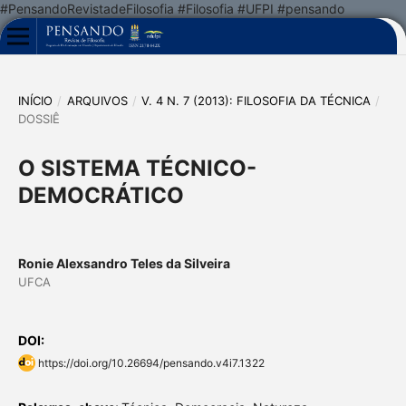
#PensandoRevistadeFilosofia #Filosofia #UFPI #pensando
INÍCIO
/
ARQUIVOS
/
V. 4 N. 7 (2013): FILOSOFIA DA TÉCNICA
/
DOSSIÊ
O SISTEMA TÉCNICO-
DEMOCRÁTICO
Ronie Alexsandro Teles da Silveira
UFCA
DOI:
https://doi.org/10.26694/pensando.v4i7.1322