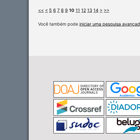
<<
<
5
6
7
8
9
10
11
12
13
14
>
>>
Você também pode
iniciar uma pesquisa avançad