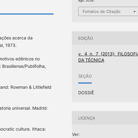
ago. 2026.
Fomatos de Citação
ações acerca da
EDIÇÃO
al, 1973.
v. 4 n. 7 (2013): FILOSOFI
otivos edênicos no
DA TÉCNICA
Brasiliense/Publifolha,
SEÇÃO
land: Rowman & Littlefield
DOSSIÊ
storia universal. Madrid:
LICENÇA
cratic culture. Ithaca:
Ver: