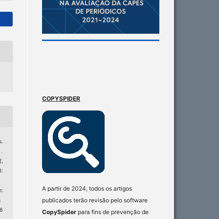
COPYSPIDER
o.
.
]
,
:
A partir de 2024, todos os artigos
:
publicados terão revisão pelo software
n
 6
CopySpider
para fins de prevenção de