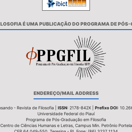
FILOSOFIA É UMA PUBLICAÇÃO DO PROGRAMA DE PÓS
ENDEREÇO/MAIL ADDRESS
sando - Revista de Filosofia |
ISSN
: 2178-842X |
Prefixo DOI
: 10.2
Universidade Federal do Piauí
Programa de Pós-Graduação em Filosofia
Centro de Ciências Humanas e Letras, Campus Min. Petrônio Portela
CEP 64.049-550, Teresina - PI, Fone: (86) 3237 1134