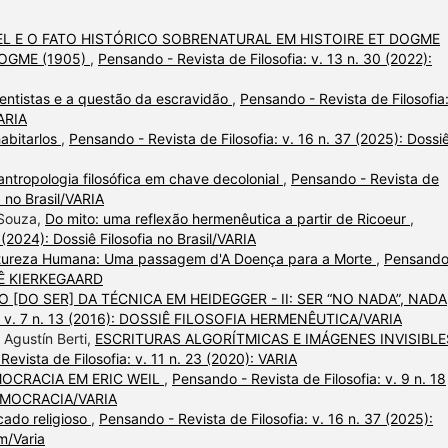
L E O FATO HISTÓRICO SOBRENATURAL EM HISTOIRE ET DOGME
DOGME (1905)
,
Pensando - Revista de Filosofia: v. 13 n. 30 (2022):
ocentistas e a questão da escravidão
,
Pensando - Revista de Filosofia:
VARIA
habitarlos
,
Pensando - Revista de Filosofia: v. 16 n. 37 (2025): Dossi
 antropologia filosófica em chave decolonial
,
Pensando - Revista de
a no Brasil/VARIA
 Souza,
Do mito: uma reflexão hermenêutica a partir de Ricoeur
,
 (2024): Dossiê Filosofia no Brasil/VARIA
atureza Humana: Uma passagem d'A Doença para a Morte
,
Pensando
SSIÊ KIERKEGAARD
[DO SER] DA TÉCNICA EM HEIDEGGER - II: SER “NO NADA”, NADA
ia: v. 7 n. 13 (2016): DOSSIÊ FILOSOFIA HERMENÊUTICA/VARIA
 Agustín Berti,
ESCRITURAS ALGORÍTMICAS E IMÁGENES INVISIBLE
evista de Filosofia: v. 11 n. 23 (2020): VARIA
MOCRACIA EM ERIC WEIL
,
Pensando - Revista de Filosofia: v. 9 n. 18
DEMOCRACIA/VARIA
cado religioso
,
Pensando - Revista de Filosofia: v. 16 n. 37 (2025):
m/Varia