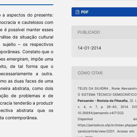
PDF
o a aspectos do presente:
mocracia e cautelosos com
se é possível manter esses
PUBLICADO
álise da situação cultural
sujeito – os respectivos
14-01-2014
mporâneas. Constato que o
ções emergiram, impõe uma
eito, de tal forma que o
COMO CITAR
cessariamente a outra.
como as duas faces de uma
eira abstrata, como dois
TELES DA SILVEIRA , Ronie Alexsandr
O SISTEMA TÉCNICO-DEMOCRÁTICO 
ficação de problemas e de
Pensando - Revista de Filosofia
,
[S. l.
cracia tenderão a produzir
v. 4, n. 7, p. 26–40, 2014. DOI
pectiva abstrata que os
10.26694/pensando.v4i7.1322.
ida contemporânea.
Disponível em
https://periodicos.ufpi.br/index.php/pe
sando/article/view/3201. Acesso em: