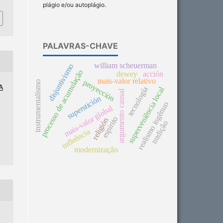
plágio e/ou autoplágio.
PALAVRAS-CHAVE
william scheuerman
disjuntivismo
processo de acumulação
dewey
acción
mais-valor relativo
proyección
instrumentalismo
A
superveniência local
tecnología
argumento causal
superstición
realismo ingênuo
mais-valor global
espirito
religión
tradição
influência
modernização