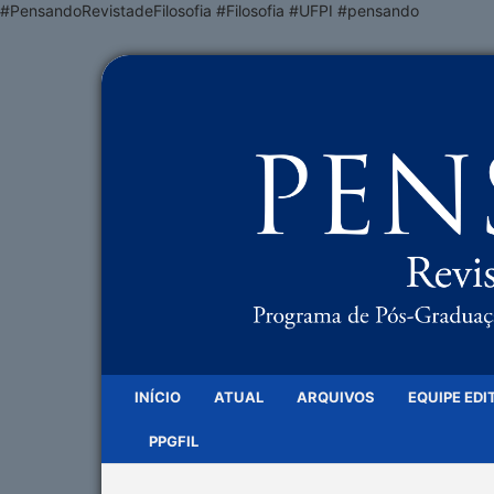
#PensandoRevistadeFilosofia #Filosofia #UFPI #pensando
INÍCIO
ATUAL
ARQUIVOS
EQUIPE EDI
PPGFIL