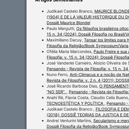
Judikael Castelo Branco,
MAURICE BLONDE
(1904) E DE LA VALEUR HISTORIQUE DU 
Dossiê Maurice Blondel
Paulo Margutti,
Os filósofos brasileiros oit
15 n. 34 (2024): Dossiê Filosofia no Brasil/
Maximiliano Dacuy,
Tensar los límites para 
Filosofia da Religião/Book Symposium/Varia
Ofélia Maria Marcondes,
Paulo Freire e sua
Filosofia: v. 15 n. 34 (2024): Dossiê Filosofi
José Vanderlei Carneiro, Aloizio Oliveira de
Pensando - Revista de Filosofia: v. 15 n. 34
Nuno Ferro,
Anti-Climacus e a noção de N
Revista de Filosofia: v. 2 n. 4 (2011): DO
José Ricardo Barbosa Dias,
O PENSAMENTO 
“NO SER”.
,
Pensando - Revista de Filosof
Anahí Ré, Flavia Costa, Claudio Celis Bueno,
TECNOESTÉTICA Y POLÍTICA
,
Pensando - R
Judikael Castelo Branco ,
FILOSOFIA E DE
(2018): DOSSIÊ TEORIAS DA JUSTIÇA E 
Andrei Venturini Martins,
Secularismo e mer
Dossiê Filosofia da Religião/Book Symposiu