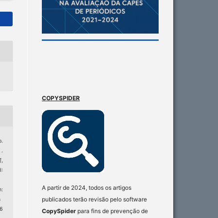
COPYSPIDER
o.
.
]
,
:
A partir de 2024, todos os artigos
:
publicados terão revisão pelo software
n
 6
CopySpider
para fins de prevenção de