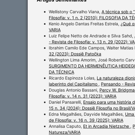
Wellistony Carvalho Viana,
A técnica sob o 
Filosofia: v. 1 n. 2 (2010): FILOSOFIA DA 
Kenio Angelo Dantas Freitas Estrela,
¿Qué q
VARIA
Luiz Felipe Netto de Andrade e Silva Sahd,
- Revista de Filosofia: v. 13 n. 29 (2022): V
Ibrahim Camilo Ede Campos, Walter Matias
32 (2023): Dossiê Patočka
Wellington Lima Amorim, José Roberto Carv
SURGIMENTO DA HERMENÊUTICA HEIDEG
DA TÉCNICA
Ricardo Espinoza Lolas,
La naturaleza dioni
laberinto del Capitalismo
,
Pensando - Revis
Douglas Antonio Bassani,
Percy W. Bridgma
Filosofia: v. 14 n. 31 (2023): VARIA
Daniel Pansarelli,
Ensaio para uma história d
15 n. 34 (2024): Dossiê Filosofia no Brasil/
Edna Magalhães, Dayvide Magalhães,
Uma r
de Filosofia: v. 16 n. 39 (2025): VARIA
Annalisa Caputo,
Et in Arcadia Nietzsche
,
P
Natureza/VARIA