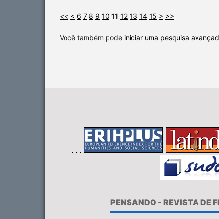
<<
<
6
7
8
9
10
11
12
13
14
15
>
>>
Você também pode
iniciar uma pesquisa avançad
PENSANDO - REVISTA DE 