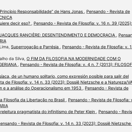
“Princípio Responsabilidade” de Hans Jonas
,
Pensando - Revista de
TÉCNICA
uiere decir eso?
,
Pensando - Revista de Filosofia: v. 16 n. 39 (2025)
JACQUES RANCIÈRE: DESENTENDIMENTO E DEMOCRACIA
,
Pensa
ARIA
 Lima,
Superrogação e Parrésia
,
Pensando - Revista de Filosofia: v. 1
alho da Silva,
O FIM DA FILOSOFIA NA MODERNIDADE COM O
GERIANA
,
Pensando - Revista de Filosofia: v. 4 n. 7 (2013): FILOSOF
síaca, de un humano solitario, como expresión posible para salir del
ta de Filosofia: v. 14 n. 33 (2023): Dossiê Nietzsche e a Natureza/V
n e a análise do Operacionalismo em 1953
,
Pensando - Revista de
a Filosofia da Libertação no Brasil
,
Pensando - Revista de Filosofia: 
VARIA
eleitura pragmatista do infinitismo de Peter Klein
,
Pensando - Revis
ensando - Revista de Filosofia: v. 14 n. 33 (2023): Dossiê Nietzsche