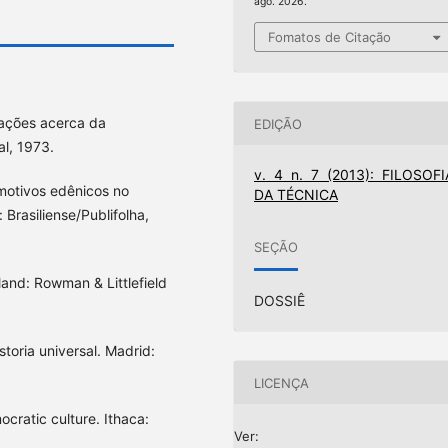
ago. 2026.
Fomatos de Citação
ações acerca da
EDIÇÃO
al, 1973.
v. 4 n. 7 (2013): FILOSOFI
otivos edênicos no
DA TÉCNICA
Brasiliense/Publifolha,
SEÇÃO
land: Rowman & Littlefield
DOSSIÊ
storia universal. Madrid:
LICENÇA
cratic culture. Ithaca:
Ver: