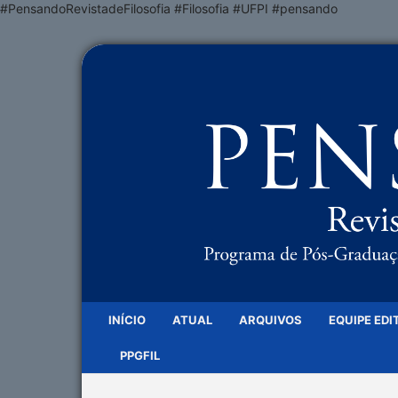
#PensandoRevistadeFilosofia #Filosofia #UFPI #pensando
INÍCIO
ATUAL
ARQUIVOS
EQUIPE EDI
PPGFIL