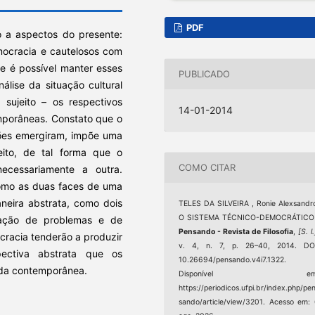
PDF
o a aspectos do presente:
mocracia e cautelosos com
se é possível manter esses
PUBLICADO
álise da situação cultural
sujeito – os respectivos
14-01-2014
mporâneas. Constato que o
ções emergiram, impõe uma
eito, de tal forma que o
COMO CITAR
cessariamente a outra.
como as duas faces de uma
eira abstrata, como dois
TELES DA SILVEIRA , Ronie Alexsandr
O SISTEMA TÉCNICO-DEMOCRÁTICO 
ficação de problemas e de
Pensando - Revista de Filosofia
,
[S. l.
cracia tenderão a produzir
v. 4, n. 7, p. 26–40, 2014. DOI
pectiva abstrata que os
10.26694/pensando.v4i7.1322.
ida contemporânea.
Disponível em
https://periodicos.ufpi.br/index.php/pe
sando/article/view/3201. Acesso em: