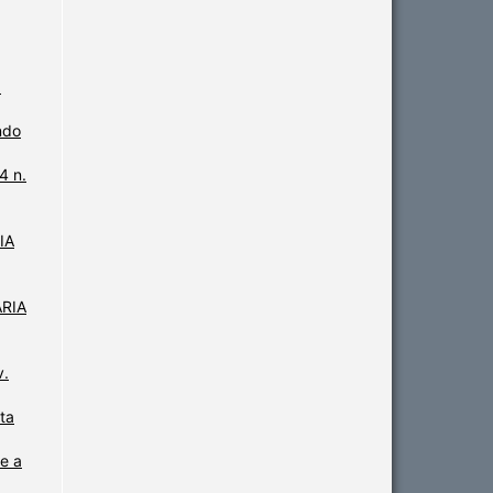
:
ndo
4 n.
IA
ARIA
v.
ta
 e a