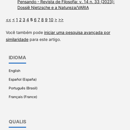
Pensando - Revista de Filosofia: v. 14 n. 33 (2023):
Dossiê Nietzsche e a Natureza/VARIA
<<
<
1
2
3
4
5
6
7
8
9
10
>
>>
Você também pode
iniciar uma pesquisa avançada por
similaridade
para este artigo.
IDIOMA
English
Español (España)
Português (Brasil)
Français (France)
QUALIS