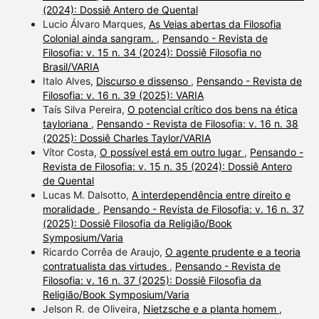
(2024): Dossiê Antero de Quental
Lucio Álvaro Marques,
As Veias abertas da Filosofia
Colonial ainda sangram.
,
Pensando - Revista de
Filosofia: v. 15 n. 34 (2024): Dossiê Filosofia no
Brasil/VARIA
Italo Alves,
Discurso e dissenso
,
Pensando - Revista de
Filosofia: v. 16 n. 39 (2025): VARIA
Taís Silva Pereira,
O potencial crítico dos bens na ética
tayloriana
,
Pensando - Revista de Filosofia: v. 16 n. 38
(2025): Dossiê Charles Taylor/VARIA
Vítor Costa,
O possível está em outro lugar
,
Pensando -
Revista de Filosofia: v. 15 n. 35 (2024): Dossiê Antero
de Quental
Lucas M. Dalsotto,
A interdependência entre direito e
moralidade
,
Pensando - Revista de Filosofia: v. 16 n. 37
(2025): Dossiê Filosofia da Religião/Book
Symposium/Varia
Ricardo Corrêa de Araujo,
O agente prudente e a teoria
contratualista das virtudes
,
Pensando - Revista de
Filosofia: v. 16 n. 37 (2025): Dossiê Filosofia da
Religião/Book Symposium/Varia
Jelson R. de Oliveira,
Nietzsche e a planta homem
,