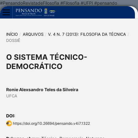
#PensandoRevistadeFilosofia #Filosofia #UFPI #pensando
INÍCIO
/
ARQUIVOS
/
V. 4 N. 7 (2013): FILOSOFIA DA TÉCNICA
/
DOSSIÊ
O SISTEMA TÉCNICO-
DEMOCRÁTICO
Ronie Alexsandro Teles da Silveira
UFCA
DOI:
https://doi.org/10.26694/pensando.v4i7.1322