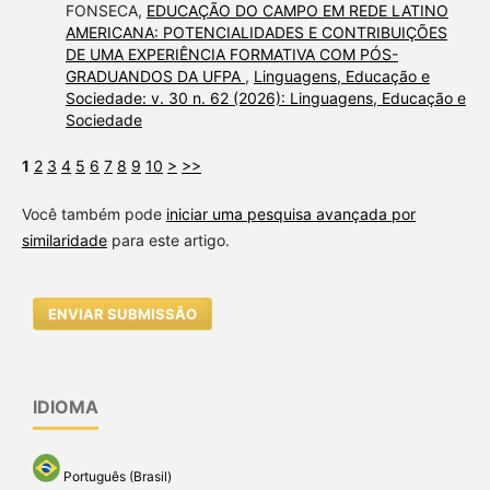
FONSECA,
EDUCAÇÃO DO CAMPO EM REDE LATINO
AMERICANA: POTENCIALIDADES E CONTRIBUIÇÕES
DE UMA EXPERIÊNCIA FORMATIVA COM PÓS-
GRADUANDOS DA UFPA
,
Linguagens, Educação e
Sociedade: v. 30 n. 62 (2026): Linguagens, Educação e
Sociedade
1
2
3
4
5
6
7
8
9
10
>
>>
Você também pode
iniciar uma pesquisa avançada por
similaridade
para este artigo.
ENVIAR SUBMISSÃO
IDIOMA
Português (Brasil)