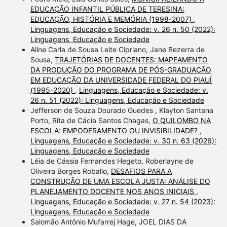
EDUCAÇÃO INFANTIL PÚBLICA DE TERESINA:
EDUCAÇÃO, HISTÓRIA E MEMÓRIA (1998-2007)
,
Linguagens, Educação e Sociedade: v. 26 n. 50 (2022):
Linguagens, Educação e Sociedade
Aline Carla de Sousa Leite Cipriano, Jane Bezerra de
Sousa,
TRAJETÓRIAS DE DOCENTES: MAPEAMENTO
DA PRODUÇÃO DO PROGRAMA DE PÓS-GRADUAÇÃO
EM EDUCAÇÃO DA UNIVERSIDADE FEDERAL DO PIAUÍ
(1995-2020)
,
Linguagens, Educação e Sociedade: v.
26 n. 51 (2022): Linguagens, Educação e Sociedade
Jefferson de Souza Dourado Guedes , Klayton Santana
Porto, Rita de Cácia Santos Chagas,
O QUILOMBO NA
ESCOLA: EMPODERAMENTO OU INVISIBILIDADE?
,
Linguagens, Educação e Sociedade: v. 30 n. 63 (2026):
Linguagens, Educação e Sociedade
Léia de Cássia Fernandes Hegeto, Roberlayne de
Oliveira Borges Roballo,
DESAFIOS PARA A
CONSTRUÇÃO DE UMA ESCOLA JUSTA: ANÁLISE DO
PLANEJAMENTO DOCENTE NOS ANOS INICIAIS
,
Linguagens, Educação e Sociedade: v. 27 n. 54 (2023):
Linguagens, Educação e Sociedade
Salomão Antônio Mufarrej Hage, JOEL DIAS DA