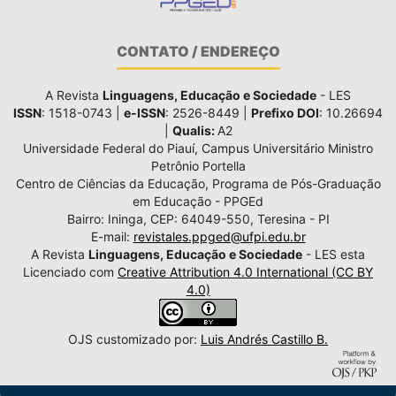
CONTATO / ENDEREÇO
A Revista
Linguagens, Educação e Sociedade
- LES
ISSN
: 1518-0743 |
e-ISSN
: 2526-8449 |
Prefixo DOI
: 10.26694
|
Qualis:
A2
Universidade Federal do Piauí, Campus Universitário Ministro
Petrônio Portella
Centro de Ciências da Educação, Programa de Pós-Graduação
em Educação - PPGEd
Bairro: Ininga, CEP: 64049-550, Teresina - PI
E-mail:
revistales.ppged@ufpi.edu.br
A Revista
Linguagens, Educação e Sociedade
- LES esta
Licenciado com
Creative Attribution 4.0 International (CC BY
4.0)
OJS customizado por:
Luis Andrés Castillo B.