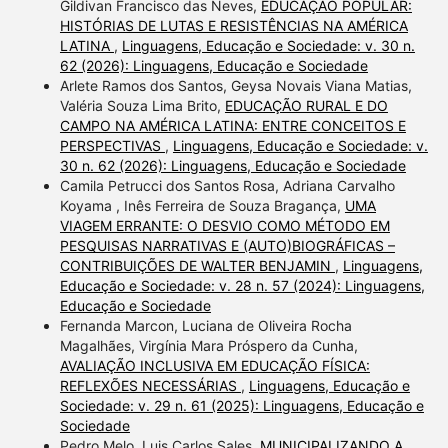
Gildivan Francisco das Neves,
EDUCAÇÃO POPULAR:
HISTÓRIAS DE LUTAS E RESISTÊNCIAS NA AMÉRICA
LATINA
,
Linguagens, Educação e Sociedade: v. 30 n.
62 (2026): Linguagens, Educação e Sociedade
Arlete Ramos dos Santos, Geysa Novais Viana Matias,
Valéria Souza Lima Brito,
EDUCAÇÃO RURAL E DO
CAMPO NA AMÉRICA LATINA: ENTRE CONCEITOS E
PERSPECTIVAS
,
Linguagens, Educação e Sociedade: v.
30 n. 62 (2026): Linguagens, Educação e Sociedade
Camila Petrucci dos Santos Rosa, Adriana Carvalho
Koyama , Inês Ferreira de Souza Bragança,
UMA
VIAGEM ERRANTE: O DESVIO COMO MÉTODO EM
PESQUISAS NARRATIVAS E (AUTO)BIOGRÁFICAS –
CONTRIBUIÇÕES DE WALTER BENJAMIN
,
Linguagens,
Educação e Sociedade: v. 28 n. 57 (2024): Linguagens,
Educação e Sociedade
Fernanda Marcon, Luciana de Oliveira Rocha
Magalhães, Virgínia Mara Próspero da Cunha,
AVALIAÇÃO INCLUSIVA EM EDUCAÇÃO FÍSICA:
REFLEXÕES NECESSÁRIAS
,
Linguagens, Educação e
Sociedade: v. 29 n. 61 (2025): Linguagens, Educação e
Sociedade
Pedro Melo, Luis Carlos Sales,
MUNICIPALIZANDO A