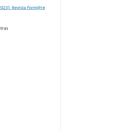
(2023): Revista Form@re
etras