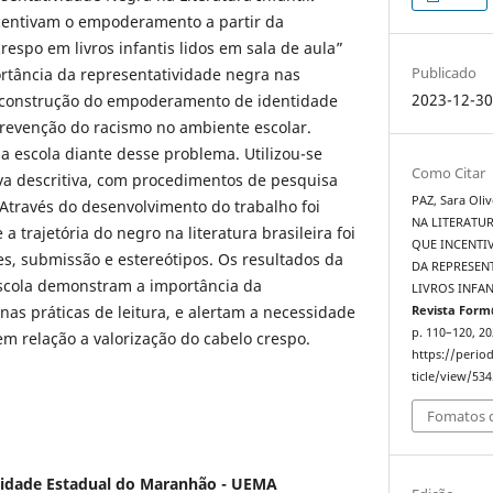
ncentivam o empoderamento a partir da
respo em livros infantis lidos em sala de aula”
Publicado
ortância da representatividade negra nas
2023-12-3
 a construção do empoderamento de identidade
prevenção do racismo no ambiente escolar.
 escola diante desse problema. Utilizou-se
Como Citar
a descritiva, com procedimentos de pesquisa
PAZ, Sara Ol
 Através do desenvolvimento do trabalho foi
NA LITERATUR
 trajetória do negro na literatura brasileira foi
QUE INCENTI
es, submissão e estereótipos. Os resultados da
DA REPRESEN
escola demonstram a importância da
LIVROS INFAN
nas práticas de leitura, e alertam a necessidade
Revista Form
p. 110–120, 20
m relação a valorização do cabelo crespo.
https://perio
ticle/view/534
Fomatos d
sidade Estadual do Maranhão - UEMA