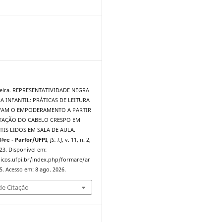
0
iveira. REPRESENTATIVIDADE NEGRA
A INFANTIL: PRÁTICAS DE LEITURA
VAM O EMPODERAMENTO A PARTIR
TAÇÃO DO CABELO CRESPO EM
TIS LIDOS EM SALA DE AULA.
@re - Parfor/UFPI
,
[S. l.]
, v. 11, n. 2,
23. Disponível em:
dicos.ufpi.br/index.php/formare/ar
5. Acesso em: 8 ago. 2026.
e Citação