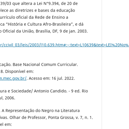
39/03 que altera a Lei N°9.394, de 20 de
ece as diretrizes e bases da educação
currículo oficial da Rede de Ensino a
a “História e Cultura Afro-Brasileira”, e dá
 Oficial da União, Brasília, DF, 9 de jan. 2003.
v.br/ccivil_03/leis/2003/l10.639.htm#:~:text=L10639&text=
ucação. Base Nacional Comum Curricular.
18. Disponível em:
m.mec.gov.br/
. Acesso em: 16 jul. 2022.
ura e Sociedade/ Antonio Candido. - 9 ed. Rio
l, 2006.
. A Representação do Negro na Literatura
vas. Olhar de Professor, Ponta Grossa, v. 7, n. 1.
vel em: