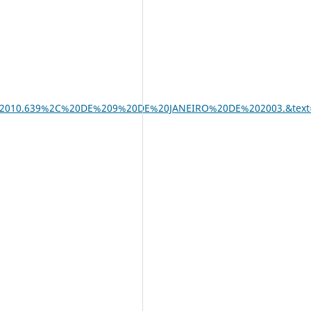
LEI%20No%2010.639%2C%20DE%209%20DE%20JANEIRO%20DE%202003.