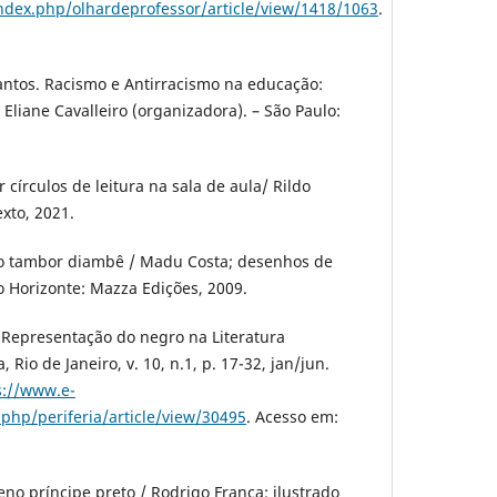
index.php/olhardeprofessor/article/view/1418/1063
.
antos. Racismo e Antirracismo na educação:
Eliane Cavalleiro (organizadora). – São Paulo:
círculos de leitura na sala de aula/ Rildo
xto, 2021.
 tambor diambê / Madu Costa; desenhos de
o Horizonte: Mazza Edições, 2009.
A Representação do negro na Literatura
a, Rio de Janeiro, v. 10, n.1, p. 17-32, jan/jun.
s://www.e-
.php/periferia/article/view/30495
. Acesso em:
o príncipe preto / Rodrigo França; ilustrado