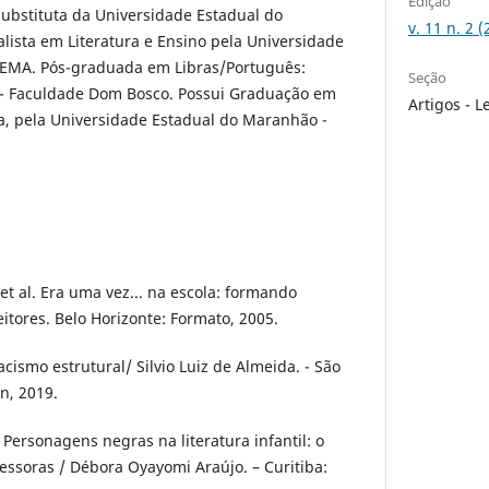
Edição
ubstituta da Universidade Estadual do
v. 11 n. 2 
ista em Literatura e Ensino pela Universidade
UEMA. Pós-graduada em Libras/Português:
Seção
 - Faculdade Dom Bosco. Possui Graduação em
Artigos - L
a, pela Universidade Estadual do Maranhão -
et al. Era uma vez... na escola: formando
itores. Belo Horizonte: Formato, 2005.
acismo estrutural/ Silvio Luiz de Almeida. - São
en, 2019.
ersonagens negras na literatura infantil: o
essoras / Débora Oyayomi Araújo. – Curitiba: