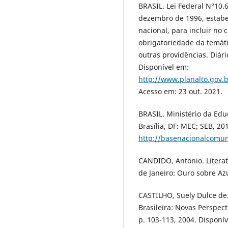
BRASIL. Lei Federal N°10.6
dezembro de 1996, estabel
nacional, para incluir no 
obrigatoriedade da temátic
outras providências. Diário
Disponível em:
http://www.planalto.go
Acesso em: 23 out. 2021.
BRASIL. Ministério da Ed
Brasília, DF: MEC; SEB, 20
http://basenacionalcomu
CANDIDO, Antonio. Literat
de Janeiro: Ouro sobre Azu
CASTILHO, Suely Dulce de
Brasileira: Novas Perspecti
p. 103-113, 2004. Disponí