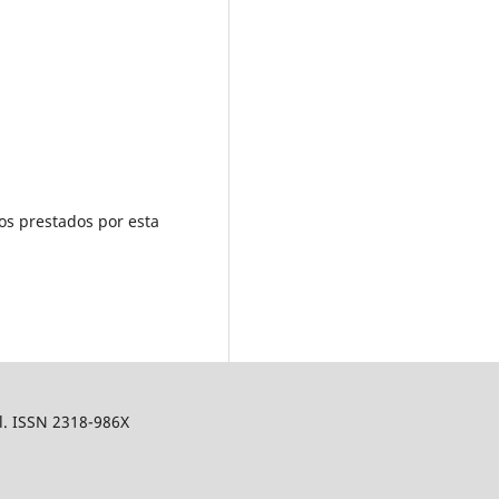
os prestados por esta
il. ISSN 2318-986X