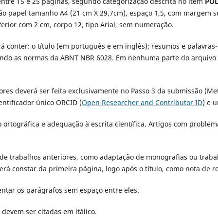
 entre 15 e 25 páginas, segundo categorização descrita no item
POL
ão papel tamanho A4 (21 cm X 29,7cm), espaço 1,5, com margem s
ferior com 2 cm, corpo 12, tipo Arial, sem numeração.
rá conter: o título (em português e em inglês); resumos e palavra
undo as normas da ABNT NBR 6028. Em nenhuma parte do arquivo d
utores deverá ser feita exclusivamente no Passo 3 da submissão (M
dentificador único ORCID
(
Open Researcher and Contributor ID
) e 
o ortográfica e adequação à escrita científica. Artigos com problem
 de trabalhos anteriores, como adaptação de monografias ou trab
rá constar da primeira página, logo após o título, como nota de r
entar os parágrafos sem espaço entre eles.
 devem ser citadas em itálico.