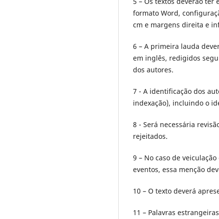
5 – Os textos deverão ter
formato Word, configuraç
cm e margens direita e in
6 – A primeira lauda deve
em inglês, redigidos seg
dos autores.
7 - A identificação dos a
indexação), incluindo o i
8 - Será necessária revisã
rejeitados.
9 – No caso de veiculação
eventos, essa menção deve
10 – O texto deverá apres
11 – Palavras estrangeiras