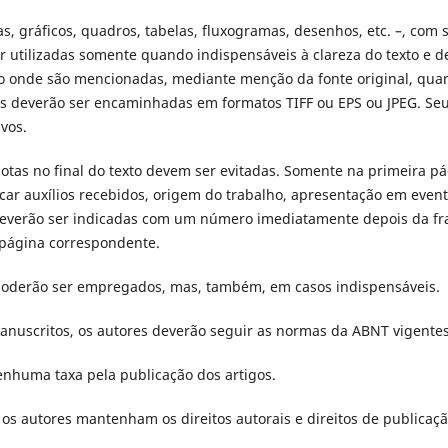
ras, gráficos, quadros, tabelas, fluxogramas, desenhos, etc. –, co
r utilizadas somente quando indispensáveis à clareza do texto e de
ho onde são mencionadas, mediante menção da fonte original, qua
s deverão ser encaminhadas em formatos TIFF ou EPS ou JPEG. Seus
ivos.
notas no final do texto devem ser evitadas. Somente na primeira 
car auxílios recebidos, origem do trabalho, apresentação em event
everão ser indicadas com um número imediatamente depois da fras
 página correspondente.
poderão ser empregados, mas, também, em casos indispensáveis.
anuscritos, os autores deverão seguir as normas da ABNT vigentes
nenhuma taxa pela publicação dos artigos.
e os autores mantenham os direitos autorais e direitos de publicaçã