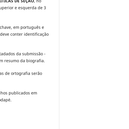
ÍTICAS DE SEÇÃO
,
no
uperior e esquerda de 3
s-chave, em português e
eve conter identificação
etadados da submissão -
um resumo da biografia.
as de ortografia serão
alhos publicados em
odapé.