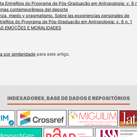
ta EntreRios do Programa de Pós-Graduação em Antropologia: v. 9 n
blemas contemporâneos del deporte
nza, miedo y pragmatismo. Sobre las experiencias personales de
ntreRios do Programa de Pós-Graduação em Antropologia: v. 6 n. 1
DAS EMOÇÕES E MORALIDADES
a por similaridade
para este artigo.
INDEXADORES, BASE DE DADOS E REPOSITÓRIOS