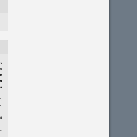
s
 e
em
os
m
1–
2.
:
r
 8