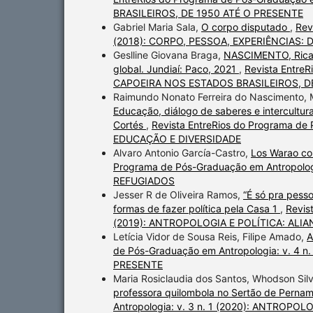
BRASILEIROS, DE 1950 ATÉ O PRESENTE
Gabriel Maria Sala,
O corpo disputado
,
Rev
(2018): CORPO, PESSOA, EXPERIÊNCIAS:
Geslline Giovana Braga,
NASCIMENTO, Ricard
global. Jundiaí: Paco, 2021
,
Revista EntreR
CAPOEIRA NOS ESTADOS BRASILEIROS, D
Raimundo Nonato Ferreira do Nascimento, M
Educação, diálogo de saberes e intercultur
Cortés
,
Revista EntreRios do Programa de
EDUCAÇÃO E DIVERSIDADE
Alvaro Antonio García-Castro,
Los Warao co
Programa de Pós-Graduação em Antropolog
REFUGIADOS
Jesser R de Oliveira Ramos,
“É só pra pess
formas de fazer política pela Casa 1
,
Revis
(2019): ANTROPOLOGIA E POLÍTICA: AL
Letícia Vidor de Sousa Reis, Filipe Amado,
A
de Pós-Graduação em Antropologia: v. 4 
PRESENTE
Maria Rosiclaudia dos Santos, Whodson Sil
professora quilombola no Sertão de Pern
Antropologia: v. 3 n. 1 (2020): ANTROP