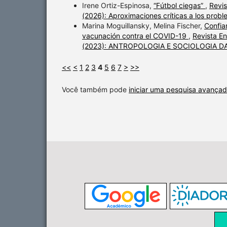
Irene Ortiz-Espinosa,
“Fútbol ciegas”
,
Revis
(2026): Aproximaciones críticas a los pro
Marina Moguillansky, Melina Fischer,
Confia
vacunación contra el COVID-19
,
Revista E
(2023): ANTROPOLOGIA E SOCIOLOGIA 
<<
<
1
2
3
4
5
6
7
>
>>
Você também pode
iniciar uma pesquisa avançad