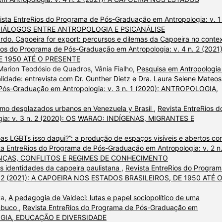
ista EntreRios do Programa de Pós-Graduação em Antropologia: v. 1 
 DIÁLOGOS ENTRE ANTROPOLOGIA E PSICANÁLISE
o. Capoeira for export: percursos e dilemas da Capoeira no conte
ios do Programa de Pós-Graduação em Antropologia: v. 4 n. 2 (2021)
E 1950 ATÉ O PRESENTE
arion Teodósio de Quadros, Vânia Fialho,
Pesquisa em Antropologia
alidade: entrevista com Dr. Gunther Dietz e Dra. Laura Selene Mateos
 Pós-Graduação em Antropologia: v. 3 n. 1 (2020): ANTROPOLOGIA,
mo desplazados urbanos en Venezuela y Brasil
,
Revista EntreRios d
ia: v. 3 n. 2 (2020): OS WARAO: INDÍGENAS, MIGRANTES E
oas LGBTs isso daqui?”: a produção de espaços visíveis e abertos c
ta EntreRios do Programa de Pós-Graduação em Antropologia: v. 2 n.
IANÇAS, CONFLITOS E REGIMES DE CONHECIMENTO
s identidades da capoeira paulistana
,
Revista EntreRios do Progra
n. 2 (2021): A CAPOEIRA NOS ESTADOS BRASILEIROS, DE 1950 ATÉ 
va,
A pedagogia de Valdeci: lutas e papel sociopolítico de uma
ambuco
,
Revista EntreRios do Programa de Pós-Graduação em
OLOGIA, EDUCAÇÃO E DIVERSIDADE