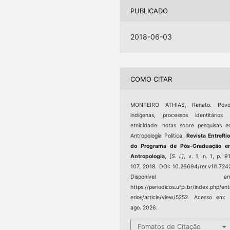
PUBLICADO
2018-06-03
COMO CITAR
MONTEIRO ATHIAS, Renato. Povo
indígenas, processos identitários
etnicidade: notas sobre pesquisas 
Antropologia Política.
Revista EntreRi
do Programa de Pós-Graduação e
Antropologia
,
[S. l.]
, v. 1, n. 1, p. 9
107, 2018. DOI: 10.26694/rer.v1i1.724
Disponível em
https://periodicos.ufpi.br/index.php/ent
erios/article/view/5252. Acesso em:
ago. 2026.
Fomatos de Citação