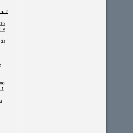
n. 2
xto
: A
 da
o
omo
 1
ma
O