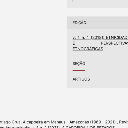
EDIÇÃO
v. 1 n. 1 (2018): ETNICIDAD
E PERSPECTIVA
ETNOGRÁFICAS
SEÇÃO
ARTIGOS
ntiago Cruz,
A capoeira em Manaus - Amazonas (1969 - 2021)
,
Revi
em Antropologia: v. 4 n. 2 (2021): A CAPOEIRA NOS ESTADOS