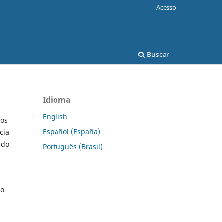
Acesso
Buscar
Idioma
English
 os
Español (España)
cia
ndo
Português (Brasil)
do