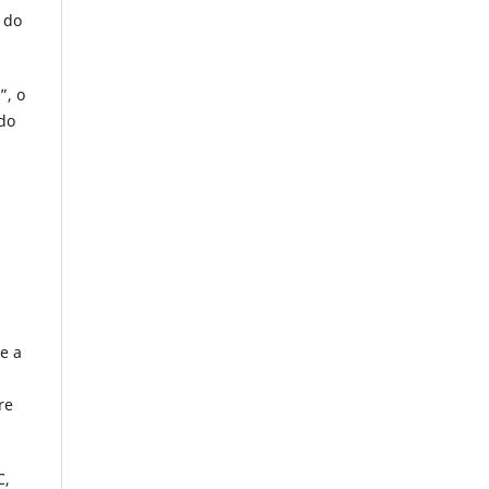
 do
”, o
 do
e a
re
C,