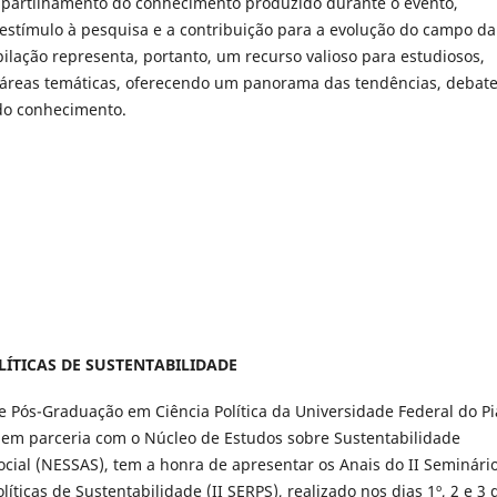
mpartilhamento do conhecimento produzido durante o evento,
 estímulo à pesquisa e a contribuição para a evolução do campo da
ilação representa, portanto, um recurso valioso para estudiosos,
s áreas temáticas, oferecendo um panorama das tendências, debate
 do conhecimento.
POLÍTICAS DE SUSTENTABILIDADE
 Pós-Graduação em Ciência Política da Universidade Federal do Pi
 em parceria com o Núcleo de Estudos sobre Sustentabilidade
ocial (NESSAS), tem a honra de apresentar os Anais do II Seminári
líticas de Sustentabilidade (II SERPS), realizado nos dias 1º, 2 e 3 