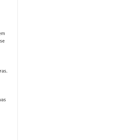
gem
-se
ras.
vas