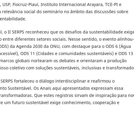
SP, Fiocruz-Piauí, Instituto Internacional Arayara, TCE-PI e
 relevância social do seminário no âmbito das discussões sobre
tentabilidade.
, o II SERPS reconheceu que os desafios da sustentabilidade exi
o entre diferentes setores sociais. Nesse sentido, o evento alinhou
 (ODS) da Agenda 2030 da ONU, com destaque para o ODS 6 (Água
acessível), ODS 11 (Cidades e comunidades sustentáveis) e ODS 13
 marcos globais nortearam os debates e orientaram a produção
sso coletivo com soluções sustentáveis, inclusivas e transformado
 SERPS fortaleceu o diálogo interdisciplinar e reafirmou o
to Sustentável. Os Anais aqui apresentados expressam essa
transformadoras. Que estes registros sirvam de inspiração para no
 de um futuro sustentável exige conhecimento, cooperação e