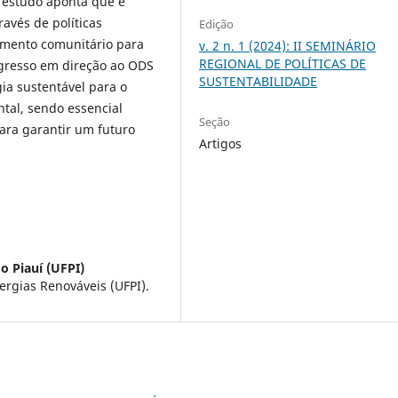
o estudo aponta que é
avés de políticas
Edição
jamento comunitário para
v. 2 n. 1 (2024): II SEMINÁRIO
REGIONAL DE POLÍTICAS DE
ogresso em direção ao ODS
SUSTENTABILIDADE
ia sustentável para o
tal, sendo essencial
Seção
para garantir um futuro
Artigos
o Piauí (UFPI)
rgias Renováveis (UFPI).