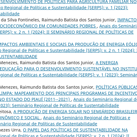
ESENVOLVIMENTO DE POLÍTICAS PARA AGRICULTURA FAMILIAR NO
 Regional de Políticas e Sustentabilidade (SERPS): v. 1 (2023):
tabilidade
 da Silva Fontineles, Raimundo Batista dos Santos Junior,
IMPACTO
 SOCIOECONÔMICO EM COMUNIDADES POBRES
,
Anais do Seminári
(SERPS): v. 2 n. 1 (2024): II SEMINÁRIO REGIONAL DE POLÍTICAS DE
MPACTOS AMBIENTAIS E SOCIAIS DA PRODUÇÃO DE ENERGIA EÓLI
Regional de Políticas e Sustentabilidade (SERPS): v. 2 n. 1 (2024): 
SUSTENTABILIDADE
 Menezes, Raimundo Batista dos Santos Junior,
A ENERGIA
EDUCAÇÃO PARA O DESENVOLVIMENTO SUSTENTÁVEL NO INSTIT
ional de Políticas e Sustentabilidade (SERPS): v. 1 (2023): Seminár
 Menezes, Raimundo Batista dos Santos Junior,
POLÍTICAS PÚBLICA
LIMPA: MAPEAMENTO DOS PRINCIPAIS PROGRAMAS DE INCENTIVO
O ESTADO DO PIAUÍ (2011--2021)
,
Anais do Seminário Regional d
(2023): Seminário Regional de Políticas de Sustentabilidade
eitosa,
A PRODUÇÃO DE ENERGIA SOLAR NO SEMIÁRIDO BRASILEI
ONÔMICO E SOCIAL
,
Anais do Seminário Regional de Políticas e
inário Regional de Políticas de Sustentabilidade
nezes Urra,
O PAPEL DAS POLÍTICAS DE SUSTENTABILIDADE NA
nal de Políticas e Sustentabilidade (SERPS): v. 2 n. 1 (2024): II