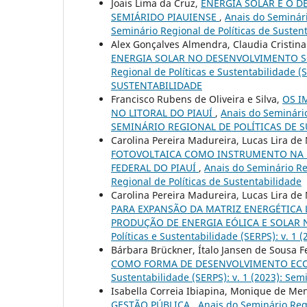
Joais Lima da Cruz,
ENERGIA SOLAR E O D
SEMIÁRIDO PIAUIENSE
,
Anais do Seminário
Seminário Regional de Políticas de Susten
Alex Gonçalves Almendra, Claudia Cristina
ENERGIA SOLAR NO DESENVOLVIMENTO
Regional de Políticas e Sustentabilidade 
SUSTENTABILIDADE
Francisco Rubens de Oliveira e Silva,
OS I
NO LITORAL DO PIAUÍ
,
Anais do Seminário 
SEMINÁRIO REGIONAL DE POLÍTICAS DE 
Carolina Pereira Madureira, Lucas Lira de
FOTOVOLTAICA COMO INSTRUMENTO NA 
FEDERAL DO PIAUÍ
,
Anais do Seminário Reg
Regional de Políticas de Sustentabilidade
Carolina Pereira Madureira, Lucas Lira de
PARA EXPANSÃO DA MATRIZ ENERGÉTICA 
PRODUÇÃO DE ENERGIA EÓLICA E SOLAR N
Políticas e Sustentabilidade (SERPS): v. 1 
Bárbara Brückner, Ítalo Jansen de Sousa F
COMO FORMA DE DESENVOLVIMENTO EC
Sustentabilidade (SERPS): v. 1 (2023): Sem
Isabella Correia Ibiapina, Monique de Me
GESTÃO PÚBLICA
,
Anais do Seminário Regio