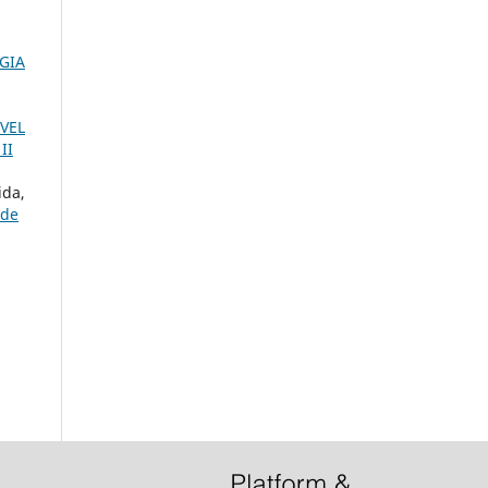
GIA
VEL
II
ida,
ade