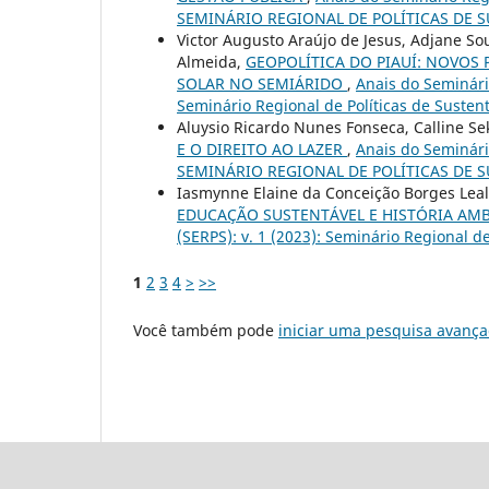
SEMINÁRIO REGIONAL DE POLÍTICAS DE 
Victor Augusto Araújo de Jesus, Adjane So
Almeida,
GEOPOLÍTICA DO PIAUÍ: NOVOS
SOLAR NO SEMIÁRIDO
,
Anais do Seminário
Seminário Regional de Políticas de Susten
Aluysio Ricardo Nunes Fonseca, Calline Se
E O DIREITO AO LAZER
,
Anais do Seminário
SEMINÁRIO REGIONAL DE POLÍTICAS DE 
Iasmynne Elaine da Conceição Borges Leal,
EDUCAÇÃO SUSTENTÁVEL E HISTÓRIA AM
(SERPS): v. 1 (2023): Seminário Regional d
1
2
3
4
>
>>
Você também pode
iniciar uma pesquisa avança