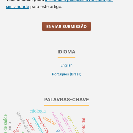
similaridade
para este artigo.
ENVIAR SUBMISSÃO
IDIOMA
English
Português (Brasil)
PALAVRAS-CHAVE
etiologia
jornada de trabalho
cateterismo urinário
resiliência psicológica
suicídio
neoplasias ósseas
ratos wistar
hemodialíse
racismo
prata coloidal
fígado