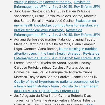
young in kidney replacement therapy
,
Revista de
Enfermagem da UFPI: v. 4 n. 3 (2015): Rev Enferm UFPI
Júlio César Santos da Silva, Suzy Darlen Dutra de
Vasconcelos, Úrsula Pérsia Paulo dos Santos, Marcela
dos Santos Ferreira, Maria José Coelho,
Evaluation on
men’s health knowledge: contribuitions for assistance in
pratice technical level in nursing
,
Revista de
Enfermagem da UFPI: v. 4 n. 3 (2015): Rev Enferm UFPI
Adriana Barbosa Guimarães, Fabrício Ibiapina Tapety,
Maria do Carmo de Carvalho Martins, Eliana Campelo
Lago, Carmem Viana Ramos,
Nurse training in nutrition
attention users in the family health strategy
,
Revista de
Enfermagem da UFPI: v. 4 n. 3 (2015): Rev Enferm UFPI
Lorena Brandão Oliveira de Abreu, Nytale Lindsay
Cardoso Portela Lindsay Cardoso Portela, Jociara
Gomes de Lima, Paulo Henrique de Andrade Cunha,
Maressa Thayse dos Santos Saraiva, Joane Lopes Silv,
Quality of life of hypertensive patients accompanied by
a family health strategy team
,
Revista de Enfermagem
da UFPI: v. 9 n. 1 (2020): Rev Enferm UFPI
José Augusto da Silva Neto, Cynthia Roberta Dias
Torres, Karla Vivianne Araújo Feitosa, Márcia Teles de
Oliveira Gouveia, Juliane Roberta Dias Torres,
Legal