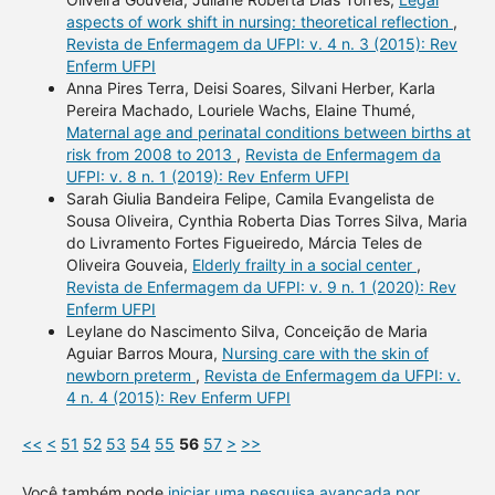
aspects of work shift in nursing: theoretical reflection
,
Revista de Enfermagem da UFPI: v. 4 n. 3 (2015): Rev
Enferm UFPI
Anna Pires Terra, Deisi Soares, Silvani Herber, Karla
Pereira Machado, Louriele Wachs, Elaine Thumé,
Maternal age and perinatal conditions between births at
risk from 2008 to 2013
,
Revista de Enfermagem da
UFPI: v. 8 n. 1 (2019): Rev Enferm UFPI
Sarah Giulia Bandeira Felipe, Camila Evangelista de
Sousa Oliveira, Cynthia Roberta Dias Torres Silva, Maria
do Livramento Fortes Figueiredo, Márcia Teles de
Oliveira Gouveia,
Elderly frailty in a social center
,
Revista de Enfermagem da UFPI: v. 9 n. 1 (2020): Rev
Enferm UFPI
Leylane do Nascimento Silva, Conceição de Maria
Aguiar Barros Moura,
Nursing care with the skin of
newborn preterm
,
Revista de Enfermagem da UFPI: v.
4 n. 4 (2015): Rev Enferm UFPI
<<
<
51
52
53
54
55
56
57
>
>>
Você também pode
iniciar uma pesquisa avançada por