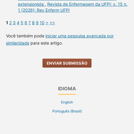
extensionista
,
Revista de Enfermagem da UFPI: v. 15 n.
1 (2026): Rev Enferm UFPI
1
2
3
4
5
6
7
8
9
10
>
>>
Você também pode
iniciar uma pesquisa avançada por
similaridade
para este artigo.
ENVIAR SUBMISSÃO
IDIOMA
English
Português (Brasil)