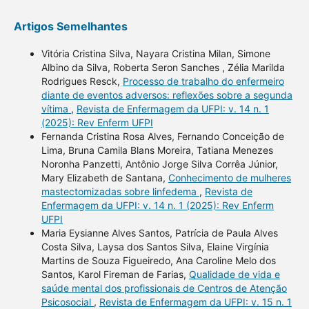
Artigos Semelhantes
Vitória Cristina Silva, Nayara Cristina Milan, Simone
Albino da Silva, Roberta Seron Sanches , Zélia Marilda
Rodrigues Resck,
Processo de trabalho do enfermeiro
diante de eventos adversos: reflexões sobre a segunda
vítima
,
Revista de Enfermagem da UFPI: v. 14 n. 1
(2025): Rev Enferm UFPI
Fernanda Cristina Rosa Alves, Fernando Conceição de
Lima, Bruna Camila Blans Moreira, Tatiana Menezes
Noronha Panzetti, Antônio Jorge Silva Corrêa Júnior,
Mary Elizabeth de Santana,
Conhecimento de mulheres
mastectomizadas sobre linfedema
,
Revista de
Enfermagem da UFPI: v. 14 n. 1 (2025): Rev Enferm
UFPI
Maria Eysianne Alves Santos, Patrícia de Paula Alves
Costa Silva, Laysa dos Santos Silva, Elaine Virgínia
Martins de Souza Figueiredo, Ana Caroline Melo dos
Santos, Karol Fireman de Farias,
Qualidade de vida e
saúde mental dos profissionais de Centros de Atenção
Psicosocial
,
Revista de Enfermagem da UFPI: v. 15 n. 1