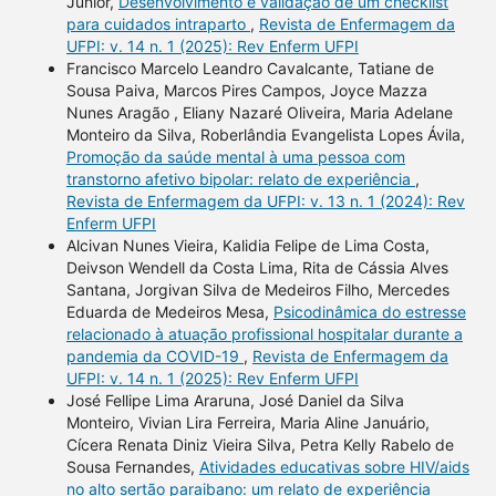
Júnior,
Desenvolvimento e validação de um checklist
para cuidados intraparto
,
Revista de Enfermagem da
UFPI: v. 14 n. 1 (2025): Rev Enferm UFPI
Francisco Marcelo Leandro Cavalcante, Tatiane de
Sousa Paiva, Marcos Pires Campos, Joyce Mazza
Nunes Aragão , Eliany Nazaré Oliveira, Maria Adelane
Monteiro da Silva, Roberlândia Evangelista Lopes Ávila,
Promoção da saúde mental à uma pessoa com
transtorno afetivo bipolar: relato de experiência
,
Revista de Enfermagem da UFPI: v. 13 n. 1 (2024): Rev
Enferm UFPI
Alcivan Nunes Vieira, Kalidia Felipe de Lima Costa,
Deivson Wendell da Costa Lima, Rita de Cássia Alves
Santana, Jorgivan Silva de Medeiros Filho, Mercedes
Eduarda de Medeiros Mesa,
Psicodinâmica do estresse
relacionado à atuação profissional hospitalar durante a
pandemia da COVID-19
,
Revista de Enfermagem da
UFPI: v. 14 n. 1 (2025): Rev Enferm UFPI
José Fellipe Lima Araruna, José Daniel da Silva
Monteiro, Vivian Lira Ferreira, Maria Aline Januário,
Cícera Renata Diniz Vieira Silva, Petra Kelly Rabelo de
Sousa Fernandes,
Atividades educativas sobre HIV/aids
no alto sertão paraibano: um relato de experiência