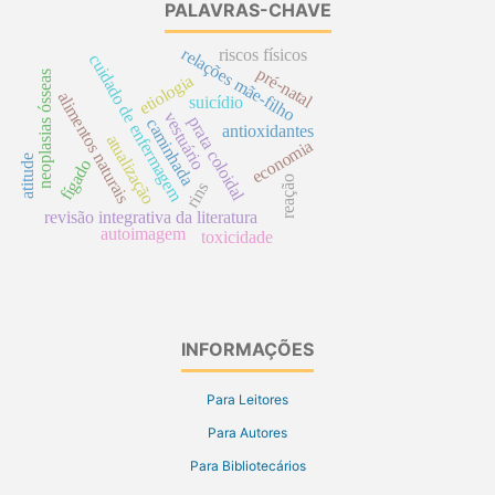
PALAVRAS-CHAVE
relações mãe-filho
riscos físicos
cuidado de enfermagem
pré-natal
neoplasias ósseas
etiologia
alimentos naturais
suicídio
vestuário
prata coloidal
caminhada
antioxidantes
atualização
economia
atitude
fígado
reação
rins
revisão integrativa da literatura
autoimagem
toxicidade
INFORMAÇÕES
Para Leitores
Para Autores
Para Bibliotecários