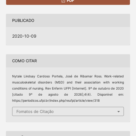
PDF
PUBLICADO
2020-10-09
COMO CITAR
Nytale Lindsay Cardoso Portela, José de Ribamar Ross. Work-related
musculoskeletal disorders (MSD) and their association with working
conditions of nursing. Rev Enferm UFPI [Internet]. 9º de outubro de 2020
[citado 9º de agosto de 2026];4(4). Disponível em:
https://periodicos.ufpi.br/index.php/reufpi/article/view/318
Fomatos de Citação