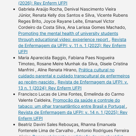
(2026): Rev Enferm UFPI
Gabriela Araújo Rocha, Denival Nascimento Vieira
Júnior, Renata Kelly dos Santos e Silva, Vicente Rubens
Reges Brito, Joyce Rayane Leite, Emanuel Victor
Cordeiro da Costa Silva, Ana Larissa Gomes Machado,
Promoting the mental health of university students
through educational video: experience report
,
Revista
de Enfermagem da UFPI: v. 11 n. 1 (2022): Rev Enferm
UFPI
Maria Aparecida Baggio, Fabiana Paes Nogueira
Timoteo, Rosane Meire Munhak da Silva, Gisele Cristina
Manfrini , Aline Renata Hirano,
Prática cultural no
cuidado parental e cuidado transcultural de enfermeiros
ao recém-nascido
,
Revista de Enfermagem da UFPI: v.
13 n. 1 (2024): Rev Enferm UFPI
Francisco Lucas de Lima Fontes, Ermelinda do Carmo
Valente Caldeira,
Promoção da saúde e controle do
tabaco: um olhar transatlântico entre Brasil e Portugal
,
Revista de Enfermagem da UFPI: v. 14 n. 1 (2025): Rev
Enferm UFPI
Beatriz Davini Sales Rebouças, Rhanna Emanuela
Fontenele Lima de Carvalho , Antonio Rodrigues Ferreira