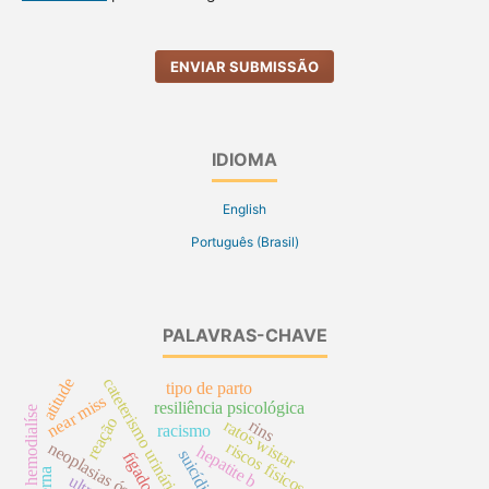
ENVIAR SUBMISSÃO
IDIOMA
English
Português (Brasil)
PALAVRAS-CHAVE
atitude
cateterismo urinário
tipo de parto
near miss
resiliência psicológica
hemodialíse
reação
ratos wistar
rins
racismo
riscos físicos
neoplasias ósseas
hepatite b
suicídio
fígado