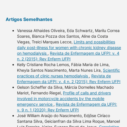
Artigos Semelhantes
Vanessa Athaides Oliveira, Eda Schwartz, Marilu Correa
Soares, Bianca Pozza dos Santos, Aline da Costa
Viegas, Treici Marques Lecce,
Limits and possibilities
daily post-illness for women with chronic kidney disease
on hemodialysis
,
Revista de Enfermagem da UFPI: v. 4
n. 2 (2015): Rev Enferm UFPI
Kelly Cristiane Rocha Lemos, Fábia Maria de Lima,
Kheyla Santos Nascimento, Marta Nunes Lira,
Scientific
practices of clinic nurses hemodialysis
,
Revista de
Enfermagem da UFPI: v. 4 n. 2 (2015): Rev Enferm UFPI
Gelson Scheffer da Silva, Márcia Dornelles Machado
Mariot, Fernando Riegel,
Profile of calls and drivers
involved in motorcycle accidents by the mobile
emergency service
,
Revista de Enfermagem da UFPI:
v. 9 n. 1 (2020): Rev Enferm UFPI
José William Araújo do Nascimento, Edjôse Ciríaco
Santana Silva, Geicianfran da Silva Lima Roque, Manoel
Luiz Ferreira Júnior, Suzane Brust de Jesus,
Correlation