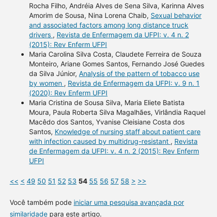
Rocha Filho, Andréia Alves de Sena Silva, Karinna Alves
Amorim de Sousa, Nina Lorena Chaib,
Sexual behavior
and associated factors among long distance truck
drivers
,
Revista de Enfermagem da UFPI: v. 4 n. 2
(2015): Rev Enferm UFPI
Maria Carolina Silva Costa, Claudete Ferreira de Souza
Monteiro, Ariane Gomes Santos, Fernando José Guedes
da Silva Júnior,
Analysis of the pattern of tobacco use
by women
,
Revista de Enfermagem da UFPI: v. 9 n. 1
(2020): Rev Enferm UFPI
Maria Cristina de Sousa Silva, Maria Eliete Batista
Moura, Paula Roberta Silva Magalhães, Virlândia Raquel
Macêdo dos Santos, Yvanise Cleisiane Costa dos
Santos,
Knowledge of nursing staff about patient care
with infection caused by multidrug-resistant
,
Revista
de Enfermagem da UFPI: v. 4 n. 2 (2015): Rev Enferm
UFPI
<<
<
49
50
51
52
53
54
55
56
57
58
>
>>
Você também pode
iniciar uma pesquisa avançada por
similaridade
para este artigo.