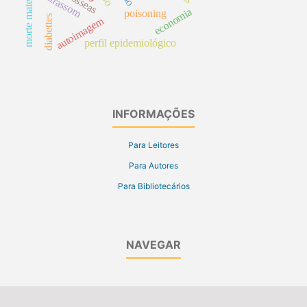
morte materna
ultrassom
economia
poisoning
diabettes
autoimagem
perfil epidemiológico
INFORMAÇÕES
Para Leitores
Para Autores
Para Bibliotecários
NAVEGAR