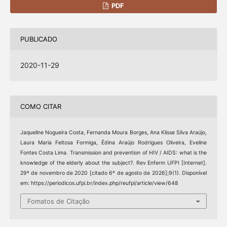
PDF
PUBLICADO
2020-11-29
COMO CITAR
Jaqueline Nogueira Costa, Fernanda Moura Borges, Ana Klisse Silva Araújo,
Laura Maria Feitosa Formiga, Édina Araújo Rodrigues Oliveira, Eveline
Fontes Costa Lima. Transmission and prevention of HIV / AIDS: what is the
knowledge of the elderly about the subject?. Rev Enferm UFPI [Internet].
29º de novembro de 2020 [citado 6º de agosto de 2026];9(1). Disponível
em: https://periodicos.ufpi.br/index.php/reufpi/article/view/648
Fomatos de Citação