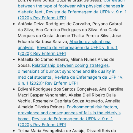
between the type of footwear with physical changes in
diabetic feet
,
Revista de Enfermagem da UFPI: v. 9 n. 1
(2020): Rev Enferm UFPI
Antônia Deiza Rodrigues de Carvalho, Polyana Cabral
da Silva, Ana Carolina Rodrigues da Silva, Ana Carla
Marques da Costa, Joanne Thalita Pereira Silva, José
Eduardo Barbosa Saraiva,
Abortion: a situational
analysis
,
Revista de Enfermagem da UFPI: v. 9 n. 1
(2020): Rev Enferm UFPI
Rafaella do Carmo Ribeiro, Milena Nunes Alves de
Sousa,
Relationship between coping strategies,
dimensions of burnout syndrome and life quality in
medical students
,
Revista de Enfermagem da UFPI: v.
9 n. 1 (2020): Rev Enferm UFPI
Edivani Rodrigues dos Santos Gonçalves, Ana Carolina
Macri Gaspar Vendramini, Akeisa Dieli Ribeiro Dalla
Vechia, Rosemeiry Capriata Souza Azevedo, Annelita
Almeida Oliveira Reiners,
Environmental risk factors,
prevalence and consequences of falls in the elderly's
home
,
Revista de Enfermagem da UFPI: v. 9 n. 1
(2020): Rev Enferm UFPI
Telma Maria Evangelista de Araújo, Disraeli Reis da