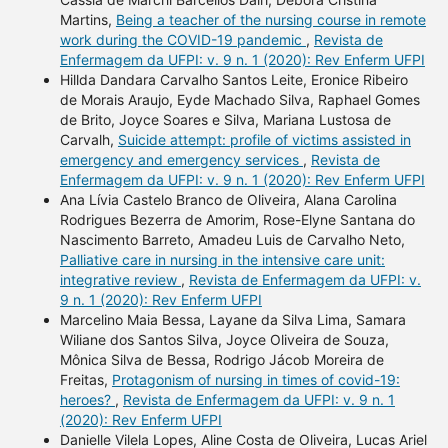
Martins,
Being a teacher of the nursing course in remote
work during the COVID-19 pandemic
,
Revista de
Enfermagem da UFPI: v. 9 n. 1 (2020): Rev Enferm UFPI
Hillda Dandara Carvalho Santos Leite, Eronice Ribeiro
de Morais Araujo, Eyde Machado Silva, Raphael Gomes
de Brito, Joyce Soares e Silva, Mariana Lustosa de
Carvalh,
Suicide attempt: profile of victims assisted in
emergency and emergency services
,
Revista de
Enfermagem da UFPI: v. 9 n. 1 (2020): Rev Enferm UFPI
Ana Lívia Castelo Branco de Oliveira, Alana Carolina
Rodrigues Bezerra de Amorim, Rose-Elyne Santana do
Nascimento Barreto, Amadeu Luis de Carvalho Neto,
Palliative care in nursing in the intensive care unit:
integrative review
,
Revista de Enfermagem da UFPI: v.
9 n. 1 (2020): Rev Enferm UFPI
Marcelino Maia Bessa, Layane da Silva Lima, Samara
Wiliane dos Santos Silva, Joyce Oliveira de Souza,
Mônica Silva de Bessa, Rodrigo Jácob Moreira de
Freitas,
Protagonism of nursing in times of covid-19:
heroes?
,
Revista de Enfermagem da UFPI: v. 9 n. 1
(2020): Rev Enferm UFPI
Danielle Vilela Lopes, Aline Costa de Oliveira, Lucas Ariel