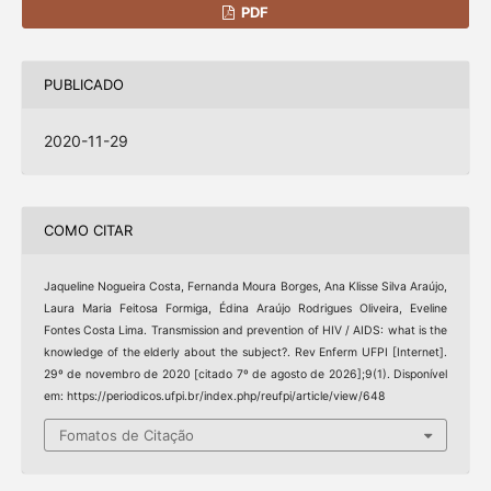
PDF
PUBLICADO
2020-11-29
COMO CITAR
Jaqueline Nogueira Costa, Fernanda Moura Borges, Ana Klisse Silva Araújo,
Laura Maria Feitosa Formiga, Édina Araújo Rodrigues Oliveira, Eveline
Fontes Costa Lima. Transmission and prevention of HIV / AIDS: what is the
knowledge of the elderly about the subject?. Rev Enferm UFPI [Internet].
29º de novembro de 2020 [citado 7º de agosto de 2026];9(1). Disponível
em: https://periodicos.ufpi.br/index.php/reufpi/article/view/648
Fomatos de Citação