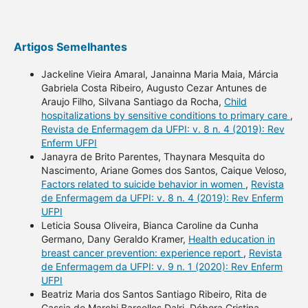
Artigos Semelhantes
Jackeline Vieira Amaral, Janainna Maria Maia, Márcia
Gabriela Costa Ribeiro, Augusto Cezar Antunes de
Araujo Filho, Silvana Santiago da Rocha,
Child
hospitalizations by sensitive conditions to primary care
,
Revista de Enfermagem da UFPI: v. 8 n. 4 (2019): Rev
Enferm UFPI
Janayra de Brito Parentes, Thaynara Mesquita do
Nascimento, Ariane Gomes dos Santos, Caique Veloso,
Factors related to suicide behavior in women
,
Revista
de Enfermagem da UFPI: v. 8 n. 4 (2019): Rev Enferm
UFPI
Leticia Sousa Oliveira, Bianca Caroline da Cunha
Germano, Dany Geraldo Kramer,
Health education in
breast cancer prevention: experience report
,
Revista
de Enfermagem da UFPI: v. 9 n. 1 (2020): Rev Enferm
UFPI
Beatriz Maria dos Santos Santiago Ribeiro, Rita de
Cassia de Marchi Barcellos Dalri, Débora Cristina