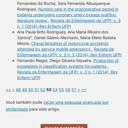
Fernandes da Rocha, Sara Fernanda Albuquerque
Rodrigues,
Nursing care in the postoperative period in
patients undergoing coronary artery bypass grafting:
literature review
,
Revista de Enfermagem da UFPI: v. 3
n. 1 (2014): Rev Enferm UFPI
Ana Paula Brito Rodrigues, Ana Maria Ribeiro dos
Santos², Daniel Galeno Machado, Maria Eliete Batista
Moura,
Characterization of motorcycle accidents
attended by service mobile emergency
,
Revista de
Enfermagem da UFPI: v. 3 n. 3 (2014): Rev Enferm UFPI
Fernando Riegel, Diego Silveira Siqueira,
Production of
knowledge in classification systems for patients
,
Revista de Enfermagem da UFPI: v. 3 n. 1 (2014): Rev
Enferm UFPI
<<
<
48
49
50
51
52
53
54
55
56
57
>
>>
Você também pode
iniciar uma pesquisa avançada por
similaridade
para este artigo.