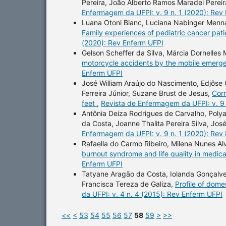
Pereira, João Alberto Ramos Maradei Perei
Enfermagem da UFPI: v. 9 n. 1 (2020): Rev
Luana Otoni Blanc, Luciana Nabinger Menna 
Family experiences of pediatric cancer pat
(2020): Rev Enferm UFPI
Gelson Scheffer da Silva, Márcia Dornelles
motorcycle accidents by the mobile emerg
Enferm UFPI
José William Araújo do Nascimento, Edjôse 
Ferreira Júnior, Suzane Brust de Jesus,
Corr
feet
,
Revista de Enfermagem da UFPI: v. 9 
Antônia Deiza Rodrigues de Carvalho, Polya
da Costa, Joanne Thalita Pereira Silva, Jo
Enfermagem da UFPI: v. 9 n. 1 (2020): Rev
Rafaella do Carmo Ribeiro, Milena Nunes A
burnout syndrome and life quality in medic
Enferm UFPI
Tatyane Aragão da Costa, Iolanda Gonçalves
Francisca Tereza de Galiza,
Profile of dome
da UFPI: v. 4 n. 4 (2015): Rev Enferm UFPI
<<
<
53
54
55
56
57
58
59
>
>>