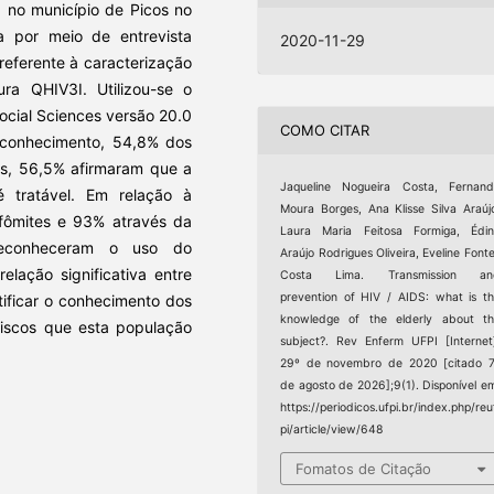
 no município de Picos no
a por meio de entrevista
2020-11-29
 referente à caracterização
ura QHIV3I. Utilizou-se o
Social Sciences versão 20.0
COMO CITAR
conhecimento, 54,8% dos
ds, 56,5% afirmaram que a
Jaqueline Nogueira Costa, Fernan
 tratável. Em relação à
Moura Borges, Ana Klisse Silva Araúj
 fômites e 93% através da
Laura Maria Feitosa Formiga, Édi
reconheceram o uso do
Araújo Rodrigues Oliveira, Eveline Font
elação significativa entre
Costa Lima. Transmission an
prevention of HIV / AIDS: what is t
ificar o conhecimento dos
knowledge of the elderly about t
 riscos que esta população
subject?. Rev Enferm UFPI [Internet
29º de novembro de 2020 [citado 
de agosto de 2026];9(1). Disponível e
https://periodicos.ufpi.br/index.php/reu
pi/article/view/648
Fomatos de Citação