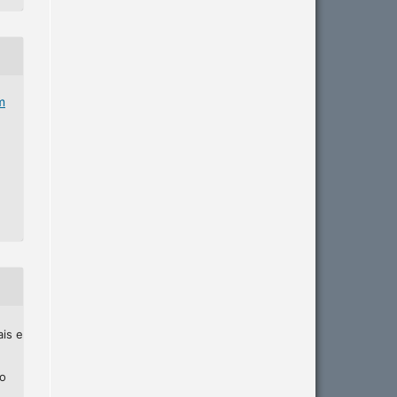
m
ais e
ho