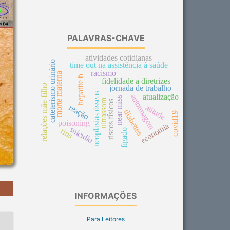
PALAVRAS-CHAVE
atividades cotidianas
cateterismo urinário
time out na assistência à saúde
racismo
morte materna
hepatite b
fidelidade a diretrizes
relações mãe-filho
jornada de trabalho
neoplasias ósseas
autoimagem
atualização
near miss
ultrassom
riscos físicos
atitude
reação
diabettes
covid19
poisoning
economia
suicídio
rins
fígado
INFORMAÇÕES
Para Leitores