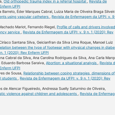
ra,
Old orthopedic trauma index in a referral hospital
,
Revista de
 Enferm UFPI
Barreto, Éder Marques Cabral, Luiza Maria de Oliveira Braga Silveir
ients using vascular catheters
,
Revista de Enfermagem da UFPI: v. 9 
 Machado Mariot, Fernando Riegel,
Profile of calls and drivers involved
ency service
,
Revista de Enfermagem da UFPI: v. 9 n. 1 (2020): Rev
Ciríaco Santana Silva, Geicianfran da Silva Lima Roque, Manoel Luiz
elation between the type of footwear with physical changes in diabe
n. 1 (2020): Rev Enferm UFPI
na Cabral da Silva, Ana Carolina Rodrigues da Silva, Ana Carla Marq
sé Eduardo Barbosa Saraiva,
Abortion: a situational analysis
,
Revista 
 Enferm UFPI
lves de Sousa,
Relationship between coping strategies, dimensions of
al students
,
Revista de Enfermagem da UFPI: v. 9 n. 1 (2020): Rev
 de Alencar Figueiredo, Andressa Suelly Saturnino de Oliveira,
stic violence against children and adolescents
,
Revista de Enferma