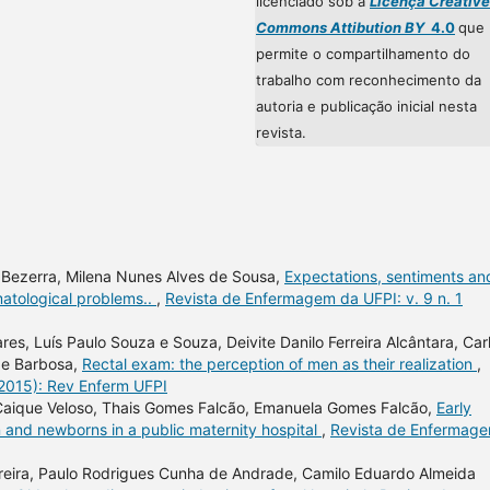
licenciado sob a
Licença Creative
Commons Attibution BY
4.0
que
permite o compartilhamento do
trabalho com reconhecimento da
autoria e publicação inicial nesta
revista.
s Bezerra, Milena Nunes Alves de Sousa,
Expectations, sentiments an
matological problems..
,
Revista de Enfermagem da UFPI: v. 9 n. 1
res, Luís Paulo Souza e Souza, Deivite Danilo Ferreira Alcântara, Car
ade Barbosa,
Rectal exam: the perception of men as their realization
,
(2015): Rev Enferm UFPI
, Caique Veloso, Thais Gomes Falcão, Emanuela Gomes Falcão,
Early
 and newborns in a public maternity hospital
,
Revista de Enfermag
rreira, Paulo Rodrigues Cunha de Andrade, Camilo Eduardo Almeida