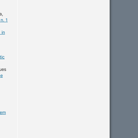
a,
n. 1
 in
tic
ues
de
gem