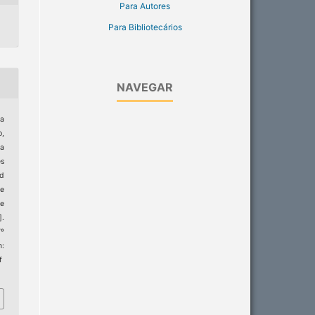
Para Autores
Para Bibliotecários
NAVEGAR
da
o,
na
es
d
he
he
].
7º
m:
f