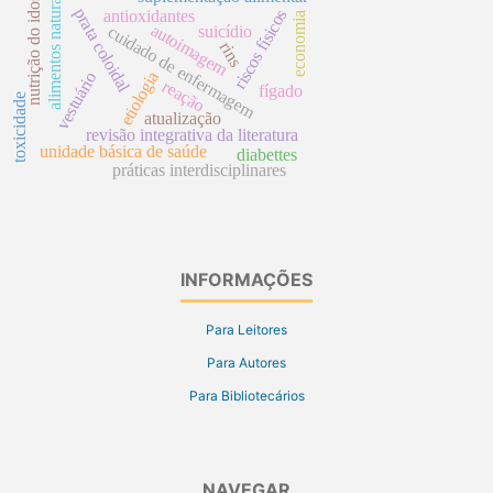
nutrição do idoso
alimentos naturais
prata coloidal
riscos físicos
antioxidantes
economia
autoimagem
suicídio
cuidado de enfermagem
rins
etiologia
vestuário
reação
fígado
toxicidade
atualização
revisão integrativa da literatura
unidade básica de saúde
diabettes
práticas interdisciplinares
INFORMAÇÕES
Para Leitores
Para Autores
Para Bibliotecários
NAVEGAR