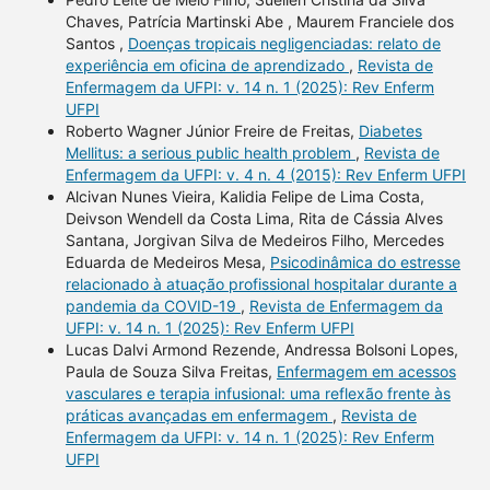
Chaves, Patrícia Martinski Abe , Maurem Franciele dos
Santos ,
Doenças tropicais negligenciadas: relato de
experiência em oficina de aprendizado
,
Revista de
Enfermagem da UFPI: v. 14 n. 1 (2025): Rev Enferm
UFPI
Roberto Wagner Júnior Freire de Freitas,
Diabetes
Mellitus: a serious public health problem
,
Revista de
Enfermagem da UFPI: v. 4 n. 4 (2015): Rev Enferm UFPI
Alcivan Nunes Vieira, Kalidia Felipe de Lima Costa,
Deivson Wendell da Costa Lima, Rita de Cássia Alves
Santana, Jorgivan Silva de Medeiros Filho, Mercedes
Eduarda de Medeiros Mesa,
Psicodinâmica do estresse
relacionado à atuação profissional hospitalar durante a
pandemia da COVID-19
,
Revista de Enfermagem da
UFPI: v. 14 n. 1 (2025): Rev Enferm UFPI
Lucas Dalvi Armond Rezende, Andressa Bolsoni Lopes,
Paula de Souza Silva Freitas,
Enfermagem em acessos
vasculares e terapia infusional: uma reflexão frente às
práticas avançadas em enfermagem
,
Revista de
Enfermagem da UFPI: v. 14 n. 1 (2025): Rev Enferm
UFPI