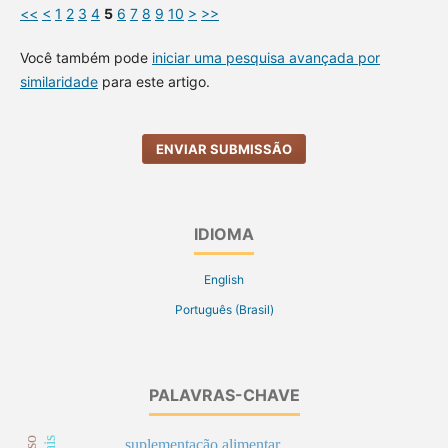
<<
<
1
2
3
4
5
6
7
8
9
10
>
>>
Você também pode
iniciar uma pesquisa avançada por
similaridade
para este artigo.
ENVIAR SUBMISSÃO
IDIOMA
English
Português (Brasil)
PALAVRAS-CHAVE
suplementação alimentar