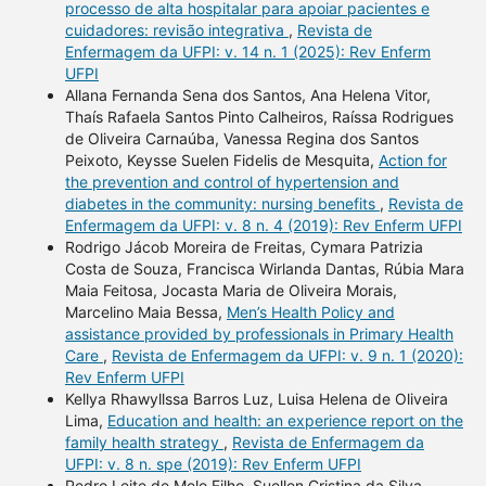
processo de alta hospitalar para apoiar pacientes e
cuidadores: revisão integrativa
,
Revista de
Enfermagem da UFPI: v. 14 n. 1 (2025): Rev Enferm
UFPI
Allana Fernanda Sena dos Santos, Ana Helena Vitor,
Thaís Rafaela Santos Pinto Calheiros, Raíssa Rodrigues
de Oliveira Carnaúba, Vanessa Regina dos Santos
Peixoto, Keysse Suelen Fidelis de Mesquita,
Action for
the prevention and control of hypertension and
diabetes in the community: nursing benefits
,
Revista de
Enfermagem da UFPI: v. 8 n. 4 (2019): Rev Enferm UFPI
Rodrigo Jácob Moreira de Freitas, Cymara Patrizia
Costa de Souza, Francisca Wirlanda Dantas, Rúbia Mara
Maia Feitosa, Jocasta Maria de Oliveira Morais,
Marcelino Maia Bessa,
Men’s Health Policy and
assistance provided by professionals in Primary Health
Care
,
Revista de Enfermagem da UFPI: v. 9 n. 1 (2020):
Rev Enferm UFPI
Kellya Rhawyllssa Barros Luz, Luisa Helena de Oliveira
Lima,
Education and health: an experience report on the
family health strategy
,
Revista de Enfermagem da
UFPI: v. 8 n. spe (2019): Rev Enferm UFPI
Pedro Leite de Melo Filho, Suellen Cristina da Silva