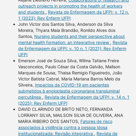
outreach projects in promoting the health of workers
and students
,
Revista de Enfermagem da UFPI: v. 12 n.
1 (2023): Rev Enferm UFPI
John Victor dos Santos Silva, Anderson da Silva
Moreira, Thyara Maia Brandão, Ronildo Alves dos
Santos,
Nursing students and their perspective about
mental health formation: an integrative review
,
Revista
de Enfermagem da UFPI: v. 10 n. 1 (2021): Rev Enferm
UFPI
Emerson José de Souza Silva, Wilma Tatiane Freire
Vasconcelos, Paulo César da Costa Galvão, Mailson
Marques de Sousa, Thaisa Remigio Figueiredo, João
Victor Batista Cabral, Maria Mariana Barros Melo da
Silveira,
Impactos da COVID-19 em pacientes
submetidos à angioplastia coronariana transluminal
percutânea
,
Revista de Enfermagem da UFPI: v. 14 n. 1
(2025): Rev Enferm UFPI
DAVID CLARINDO DE BRITO NETO, FERNANDA
LORRANY SILVA, MAILSON SILVA DE OLIVEIRA, ANA
MARIA RIBEIRO DOS SANTOS,
Fatores de risco
associados à violência contra a pessoa idosa
institucionalizada: Revisão integrativa
,
Revista de