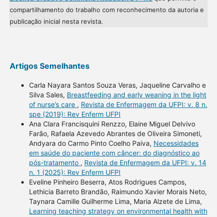
compartilhamento do trabalho com reconhecimento da autoria e
publicação inicial nesta revista.
Artigos Semelhantes
Carla Nayara Santos Souza Veras, Jaqueline Carvalho e
Silva Sales,
Breastfeeding and early weaning in the light
of nurse’s care
,
Revista de Enfermagem da UFPI: v. 8 n.
spe (2019): Rev Enferm UFPI
Ana Clara Francisquini Renzzo, Elaine Miguel Delvivo
Farão, Rafaela Azevedo Abrantes de Oliveira Simoneti,
Andyara do Carmo Pinto Coelho Paiva,
Necessidades
em saúde do paciente com câncer: do diagnóstico ao
pós-tratamento
,
Revista de Enfermagem da UFPI: v. 14
n. 1 (2025): Rev Enferm UFPI
Eveline Pinheiro Beserra, Atos Rodrigues Campos,
Lethicia Barreto Brandão, Raimundo Xavier Morais Neto,
Taynara Camille Guilherme Lima, Maria Alzete de Lima,
Learning teaching strategy on environmental health with