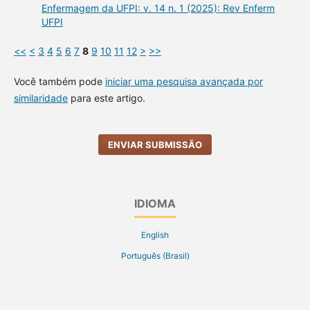
Enfermagem da UFPI: v. 14 n. 1 (2025): Rev Enferm
UFPI
<<
<
3
4
5
6
7
8
9
10
11
12
>
>>
Você também pode
iniciar uma pesquisa avançada por
similaridade
para este artigo.
ENVIAR SUBMISSÃO
IDIOMA
English
Português (Brasil)