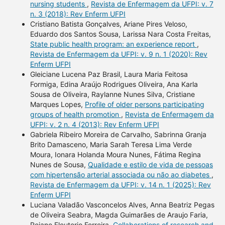
nursing students
,
Revista de Enfermagem da UFPI: v. 7
n. 3 (2018): Rev Enferm UFPI
Cristiano Batista Gonçalves, Ariane Pires Veloso,
Eduardo dos Santos Sousa, Larissa Nara Costa Freitas,
State public health program: an experience report
,
Revista de Enfermagem da UFPI: v. 9 n. 1 (2020): Rev
Enferm UFPI
Gleiciane Lucena Paz Brasil, Laura Maria Feitosa
Formiga, Edina Araújo Rodrigues Oliveira, Ana Karla
Sousa de Oliveira, Raylanne Nunes Silva, Cristiane
Marques Lopes,
Profile of older persons participating
groups of health promotion
,
Revista de Enfermagem da
UFPI: v. 2 n. 4 (2013): Rev Enferm UFPI
Gabriela Ribeiro Moreira de Carvalho, Sabrinna Granja
Brito Damasceno, Maria Sarah Teresa Lima Verde
Moura, Ionara Holanda Moura Nunes, Fátima Regina
Nunes de Sousa,
Qualidade e estilo de vida de pessoas
com hipertensão arterial associada ou não ao diabetes
,
Revista de Enfermagem da UFPI: v. 14 n. 1 (2025): Rev
Enferm UFPI
Luciana Valadão Vasconcelos Alves, Anna Beatriz Pegas
de Oliveira Seabra, Magda Guimarães de Araujo Faria,
Rejane Eleuterio Ferreira,
Collaborations of research and