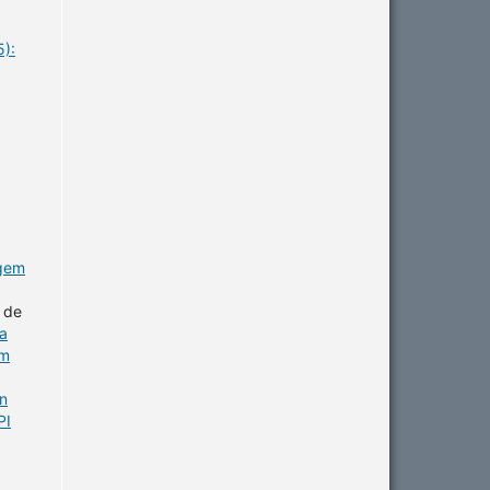
5):
agem
 de
a
em
in
PI