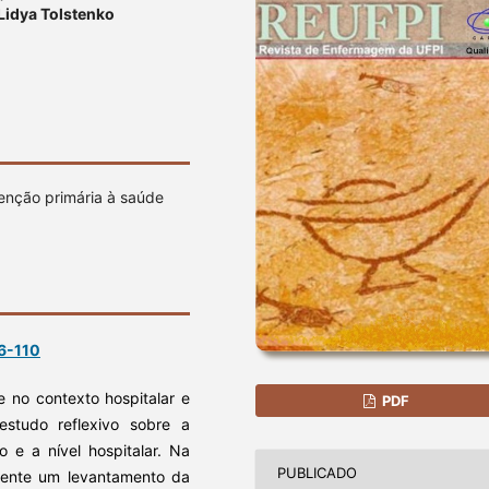
 Lidya Tolstenko
tenção primária à saúde
6-110
e no contexto hospitalar e
PDF
studo reflexivo sobre a
o e a nível hospitalar. Na
PUBLICADO
almente um levantamento da