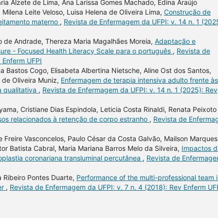
ria Alzete de Lima, Ana Larissa Gomes Machado, Edina Araújo
, Milena Leite Veloso, Luisa Helena de Oliveira Lima,
Construção de
leitamento materno
,
Revista de Enfermagem da UFPI: v. 14 n. 1 (202
sco de Andrade, Thereza Maria Magalhães Moreia,
Adaptação e
sure - Focused Health Literacy Scale para o português
,
Revista de
v Enferm UFPI
a Bastos Cogo, Elisabeta Albertina Nietsche, Aline Ost dos Santos,
s de Oliveira Muniz,
Enfermagem de terapia intensiva adulto frente às
 qualitativa
,
Revista de Enfermagem da UFPI: v. 14 n. 1 (2025): Rev
ama, Cristiane Dias Espindola, Leticia Costa Rinaldi, Renata Peixoto
os relacionados à retenção de corpo estranho
,
Revista de Enferm
e Freire Vasconcelos, Paulo César da Costa Galvão, Mailson Marques
or Batista Cabral, Maria Mariana Barros Melo da Silveira,
Impactos d
plastia coronariana transluminal percutânea
,
Revista de Enfermag
a Ribeiro Pontes Duarte,
Performance of the multi-professional team 
er
,
Revista de Enfermagem da UFPI: v. 7 n. 4 (2018): Rev Enferm UF