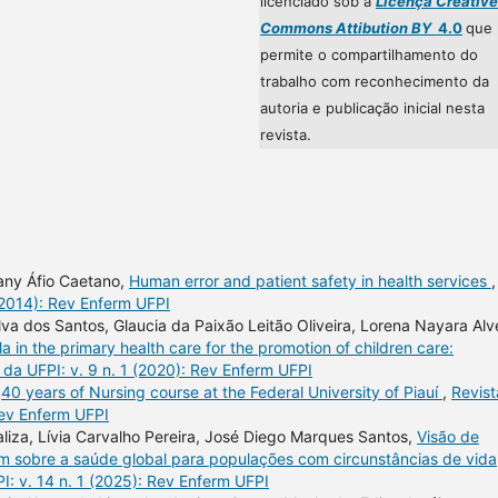
licenciado sob a
Licença Creative
Commons Attibution BY
4.0
que
permite o compartilhamento do
trabalho com reconhecimento da
autoria e publicação inicial nesta
revista.
lany Áfio Caetano,
Human error and patient safety in health services
,
(2014): Rev Enferm UFPI
lva dos Santos, Glaucia da Paixão Leitão Oliveira, Lorena Nayara Alv
a in the primary health care for the promotion of children care:
da UFPI: v. 9 n. 1 (2020): Rev Enferm UFPI
,
40 years of Nursing course at the Federal University of Piauí
,
Revist
Rev Enferm UFPI
liza, Lívia Carvalho Pereira, José Diego Marques Santos,
Visão de
 sobre a saúde global para populações com circunstâncias de vida
: v. 14 n. 1 (2025): Rev Enferm UFPI