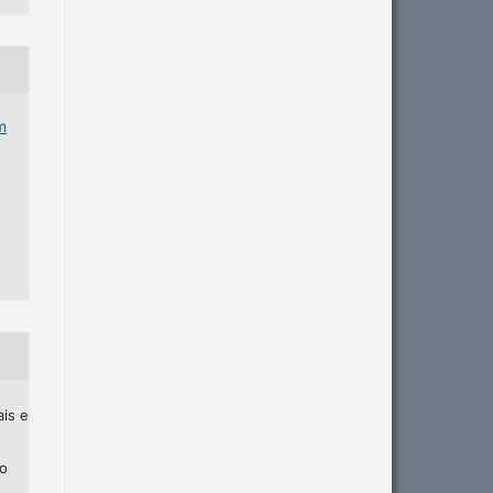
m
ais e
ho