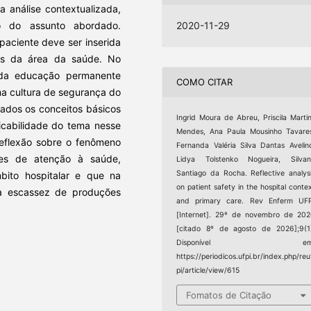
a análise contextualizada,
o do assunto abordado.
2020-11-29
aciente deve ser inserida
es da área da saúde. No
a da educação permanente
COMO CITAR
ma cultura de segurança do
hados os conceitos básicos
Ingrid Moura de Abreu, Priscila Marti
licabilidade do tema nesse
Mendes, Ana Paula Mousinho Tavare
 reflexão sobre o fenômeno
Fernanda Valéria Silva Dantas Avelin
es de atenção à saúde,
Lidya Tolstenko Nogueira, Silvan
Santiago da Rocha. Reflective analys
ito hospitalar e que na
on patient safety in the hospital conte
a escassez de produções
and primary care. Rev Enferm UFP
[Internet]. 29º de novembro de 20
[citado 8º de agosto de 2026];9(1
Disponível em
https://periodicos.ufpi.br/index.php/reu
pi/article/view/615
Fomatos de Citação