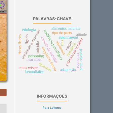
PALAVRAS-CHAVE
alimentos naturais
etiologia
fidelidade a diretrizes
resiliência psicológica
tipo de parto
atitude
riscos físicos
fígado
autoimagem
jornada de trabalho
cateterismo urinário
reação
rins
ultrassom
suicídio
hepatite b
neoplasias ósseas
prata coloidal
economia
poisoning
near miss
diabettes
ratos wistar
adaptação
hemodialíse
INFORMAÇÕES
Para Leitores