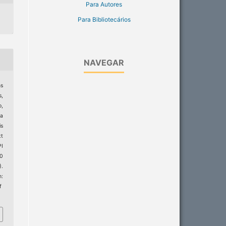
Para Autores
Para Bibliotecários
NAVEGAR
ns
s,
o,
a
is
xt
I
20
).
:
f