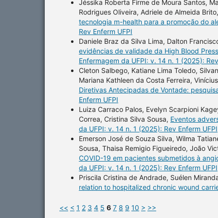
Jéssika Roberta Firme de Moura Santos, Ma
Rodrigues Oliveira, Adriele de Almeida Brito
tecnologia m-health para a promoção do a
Rev Enferm UFPI
Daniele Braz da Silva Lima, Dalton Franci
evidências de validade da High Blood Pres
Enfermagem da UFPI: v. 14 n. 1 (2025): Re
Cleton Salbego, Katiane Lima Toledo, Silvan
Mariana Kathleen da Costa Ferreira, Viníciu
Diretivas Antecipadas de Vontade: pesquisa
Enferm UFPI
Luiza Carraco Palos, Evelyn Scarpioni Kagey
Correa, Cristina Silva Sousa,
Eventos advers
da UFPI: v. 14 n. 1 (2025): Rev Enferm UFPI
Emerson José de Souza Silva, Wilma Tatian
Sousa, Thaisa Remigio Figueiredo, João Vict
COVID-19 em pacientes submetidos à angio
da UFPI: v. 14 n. 1 (2025): Rev Enferm UFPI
Priscila Cristina de Andrade, Suélen Mirand
relation to hospitalized chronic wound carri
<<
<
1
2
3
4
5
6
7
8
9
10
>
>>