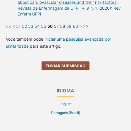
about cardiovascular diseases and their risk factors
,
Revista de Enfermagem da UFPI: v. 9 n. 1 (2020): Rev
Enferm UFPI
<<
<
51
52
53
54
55
56
57
58
59
60
>
>>
Você também pode
iniciar uma pesquisa avançada por
similaridade
para este artigo.
ENVIAR SUBMISSÃO
IDIOMA
English
Português (Brasil)