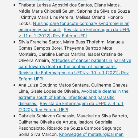
Thábata Larissa Agostini dos Santos, Eliane Matos,
Nádia Maria Chiodelli Salum, Sabrina da Silva de Souza
, Cinthya Maria Lins Pereira, Melissa Orlandi Honório
Locks,
Nursing care for acute coronary syndrome in an
emergency care unit
,
Revista de Enfermagem da UFPI:
v. 11 n. 1 (2022): Rev Enferm UFPI
Silvia Francine Sartor, Maira Buss Thofehrn, Manuela
Gomes Campos Borel, Thayenne Barrozo Mota
Monteiro, Caroline Lemos Martins, Isabel Cristina de
Oliveira Arrieira,
Attitudes of cancer patients in palliative
care towards death in the context of home care
,
Revista de Enfermagem da UFPI: v. 10 n. 1 (2021): Rev
Enferm UFPI
Ana Luiza Coutinho Matos Santana, Guilherme Chaves
Lima, Gisele Lopes de Oliveira,
Avoidable deaths in the
extreme south of Bahia: Infectious and parasitic
diseases
,
Revista de Enfermagem da UFPI: v. 9 n. 1
(2020): Rev Enferm UFPI
Gabriela Schiavon Ganassin, Mayckel da Silva Barreto,
Guilherme Oliveira de Arruda, Isadora Gabriella
Paschoalotto, Ricardo de Souza Campos Seguraço,
Sonia Silva Marcon,
Knowledge of metallurgical men