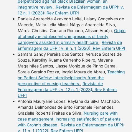
perpetrated against black Brazilian women: an
integrative review
,
Revista de Enfermagem da UFPI: v.
12 n. 1 (2023): Rev Enferm UFPI
Daniela Aparecida Azevedo Leite, Laiany Gonçalves de
Macedo, Maíra Lélia Aliani, Nágyla Aparecida Silva,
Márcia Christina Caetano Romano, Alisson Araújo,
Origin
of obesity in adolescents: impressions of family
caregivers assisted in primary health care
,
Revista de
Enfermagem da UFPI: v. 9 n. 1 (2020): Rev Enferm UFPI
Samara Sandy Pereira dos Santos, Verusca Soares de
Souza, Karoliny Ruama Carrenho Ribeiro, Mayane
Magalhães Santos, Liasse Monique de Pinho Gama,
Soraia Geraldo Rozza, Ingrid Moura de Abreu,
Teaching
on Patient Safety: Interdisciplinarity from the
perspective of nursing teachers
,
Revista de
Enfermagem da UFPI: v. 12 n. 1 (2023): Rev Enferm
UFPI
Antonia Mauryane Lopes, Raylane da Silva Machado,
Amanda Delmondes de Brito Fontenele Fernandes,
Grazielle Roberta Freitas da Silva,
Nursing care with
case management: increasing satisfaction of patients
with Crohn's disease
,
Revista de Enfermagem da UFPI:
v. 11 n. 1 (2022): Rev Enferm UFPI