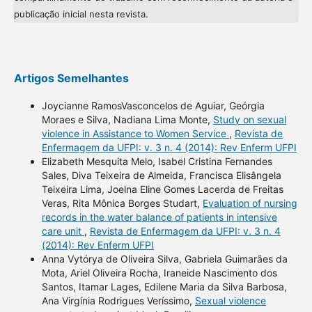
publicação inicial nesta revista.
Artigos Semelhantes
Joycianne RamosVasconcelos de Aguiar, Geórgia
Moraes e Silva, Nadiana Lima Monte,
Study on sexual
violence in Assistance to Women Service
,
Revista de
Enfermagem da UFPI: v. 3 n. 4 (2014): Rev Enferm UFPI
Elizabeth Mesquita Melo, Isabel Cristina Fernandes
Sales, Diva Teixeira de Almeida, Francisca Elisângela
Teixeira Lima, Joelna Eline Gomes Lacerda de Freitas
Veras, Rita Mônica Borges Studart,
Evaluation of nursing
records in the water balance of patients in intensive
care unit
,
Revista de Enfermagem da UFPI: v. 3 n. 4
(2014): Rev Enferm UFPI
Anna Vytórya de Oliveira Silva, Gabriela Guimarães da
Mota, Ariel Oliveira Rocha, Iraneide Nascimento dos
Santos, Itamar Lages, Edilene Maria da Silva Barbosa,
Ana Virgínia Rodrigues Veríssimo,
Sexual violence