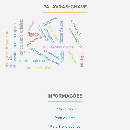
PALAVRAS-CHAVE
diabettes
atitude
toxicidade
cateterismo urinário
dimensionamento espacial
riscos físicos
hepatite b
near miss
autoimagem
ultrassom
tentativa de suicídio
fígado
poisoning
neoplasias ósseas
relações mãe-filho
economia
racismo
rins
reação
etiologia
suicídio
morte materna
prata coloidal
INFORMAÇÕES
Para Leitores
Para Autores
Para Bibliotecários