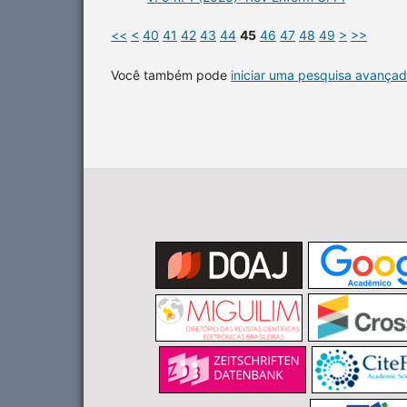
<<
<
40
41
42
43
44
45
46
47
48
49
>
>>
Você também pode
iniciar uma pesquisa avançad