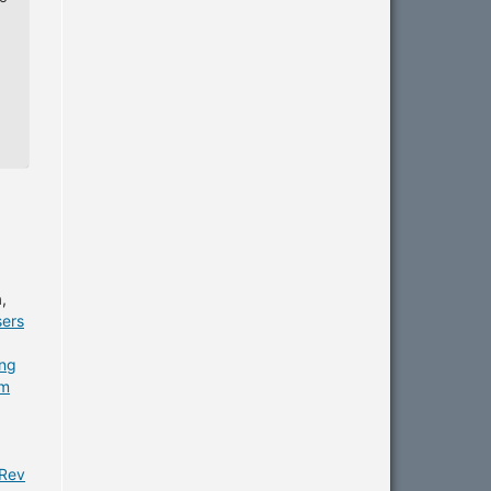
,
sers
ng
em
 Rev