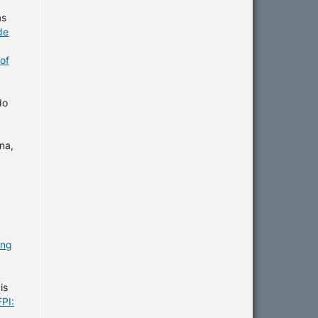
as
de
of
do
na,
ing
is
PI: