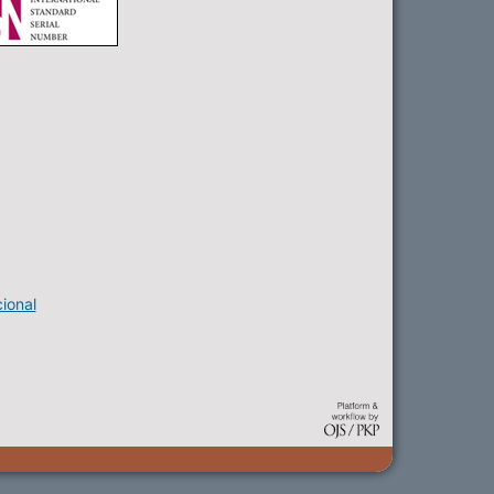
ional