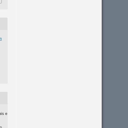
m
ais e
ho