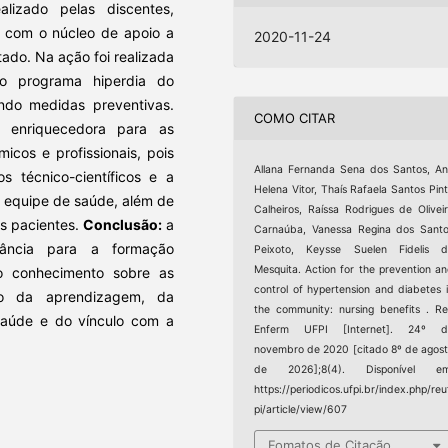
alizado pelas discentes,
e com o núcleo de apoio a
2020-11-24
tado. Na ação foi realizada
o programa hiperdia do
ando medidas preventivas.
COMO CITAR
e enriquecedora para as
icos e profissionais, pois
Allana Fernanda Sena dos Santos, A
s técnico-científicos e a
Helena Vitor, Thaís Rafaela Santos Pin
 equipe de saúde, além de
Calheiros, Raíssa Rodrigues de Olivei
s pacientes.
Conclusão:
a
Carnaúba, Vanessa Regina dos Sant
tância para a formação
Peixoto, Keysse Suelen Fidelis d
Mesquita. Action for the prevention a
do conhecimento sobre as
control of hypertension and diabetes 
ão da aprendizagem, da
the community: nursing benefits . R
saúde e do vínculo com a
Enferm UFPI [Internet]. 24º d
novembro de 2020 [citado 8º de agos
de 2026];8(4). Disponível em
https://periodicos.ufpi.br/index.php/reu
pi/article/view/607
Fomatos de Citação