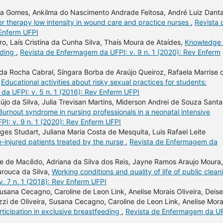
ura Gomes, Ankilma do Nascimento Andrade Feitosa, André Luiz Dant
r therapy low intensity in wound care and practice nurses
,
Revista 
 Enferm UFPI
, Laís Cristina da Cunha Silva, Thaís Moura de Ataídes,
Knowledge 
eding
,
Revista de Enfermagem da UFPI: v. 9 n. 1 (2020): Rev Enferm
a Rocha Cabral, Síngara Borba de Araújo Queiroz, Rafaela Marrise 
,
Educational activities about risky sexual practices for students:
da UFPI: v. 5 n. 1 (2016): Rev Enferm UFPI
újo da Silva, Julia Trevisan Martins, Miderson Andrei de Souza Santa
Burnout syndrome in nursing professionals in a neonatal intensive
I: v. 9 n. 1 (2020): Rev Enferm UFPI
ges Studart, Juliana Maria Costa de Mesquita, Luis Rafael Leite
re-injured patients treated by the nurse
,
Revista de Enfermagem da
re de Macêdo, Adriana da Silva dos Reis, Jayne Ramos Araujo Moura,
arouca da Silva,
Working conditions and quality of life of public clean
. 7 n. 1 (2018): Rev Enferm UFPI
usana Cecagno, Caroline de Leon Link, Anelise Morais Oliveira, Deise
i de Oliveira, Susana Cecagno, Caroline de Leon Link, Anelise Mora
rticipation in exclusive breastfeeding
,
Revista de Enfermagem da UF