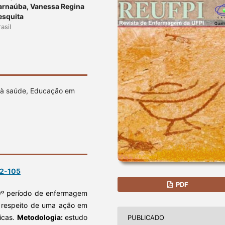
Carnaúba, Vanessa Regina
esquita
asil
a à saúde, Educação em
02-105
PDF
 9º período de enfermagem
a respeito de uma ação em
icas.
Metodologia:
estudo
PUBLICADO