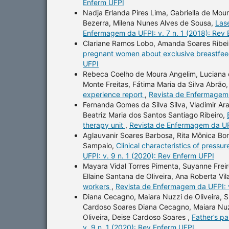
Enferm UFPI
Nadja Erlanda Pires Lima, Gabriella de Mo
Bezerra, Milena Nunes Alves de Sousa,
Lase
Enfermagem da UFPI: v. 7 n. 1 (2018): Rev
Clariane Ramos Lobo, Amanda Soares Ribeiro
pregnant women about exclusive breastfe
UFPI
Rebeca Coelho de Moura Angelim, Luciana d
Monte Freitas, Fátima Maria da Silva Abrão
experience report
,
Revista de Enfermagem 
Fernanda Gomes da Silva Silva, Vladimir Ara
Beatriz Maria dos Santos Santiago Ribeiro,
therapy unit
,
Revista de Enfermagem da UFP
Aglauvanir Soares Barbosa, Rita Mônica Bor
Sampaio,
Clinical characteristics of pressu
UFPI: v. 9 n. 1 (2020): Rev Enferm UFPI
Mayara Vidal Torres Pimenta, Suyanne Frei
Ellaine Santana de Oliveira, Ana Roberta Vil
workers
,
Revista de Enfermagem da UFPI: v
Diana Cecagno, Maiara Nuzzi de Oliveira, S
Cardoso Soares Diana Cecagno, Maiara Nuzz
Oliveira, Deise Cardoso Soares ,
Father’s pa
v. 9 n. 1 (2020): Rev Enferm UFPI