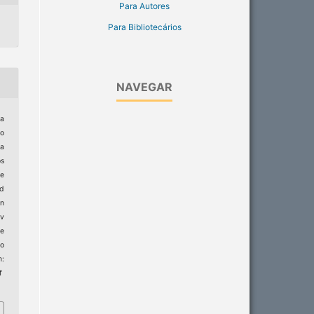
Para Autores
Para Bibliotecários
NAVEGAR
na
to
ra
os
e
nd
in
ev
e
to
:
f