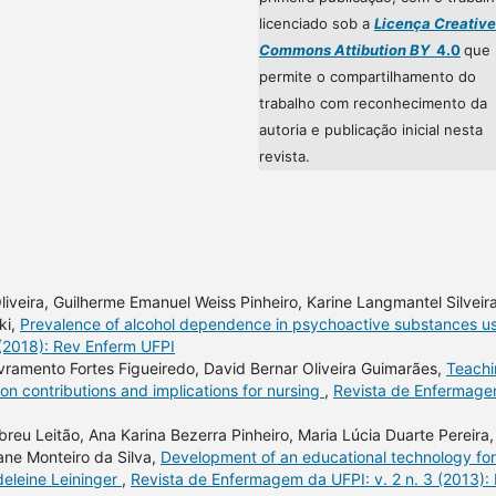
licenciado sob a
Licença Creative
Commons Attibution BY
4.0
que
permite o compartilhamento do
trabalho com reconhecimento da
autoria e publicação inicial nesta
revista.
iveira, Guilherme Emanuel Weiss Pinheiro, Karine Langmantel Silveira
ki,
Prevalence of alcohol dependence in psychoactive substances u
 (2018): Rev Enferm UFPI
ivramento Fortes Figueiredo, David Bernar Oliveira Guimarães,
Teachi
n on contributions and implications for nursing
,
Revista de Enfermag
reu Leitão, Ana Karina Bezerra Pinheiro, Maria Lúcia Duarte Pereira,
ane Monteiro da Silva,
Development of an educational technology for
deleine Leininger
,
Revista de Enfermagem da UFPI: v. 2 n. 3 (2013):