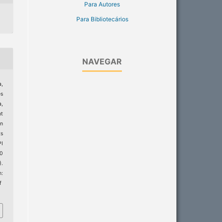
Para Autores
Para Bibliotecários
NAVEGAR
,
es
a,
nt
on
ts
I
20
).
:
f