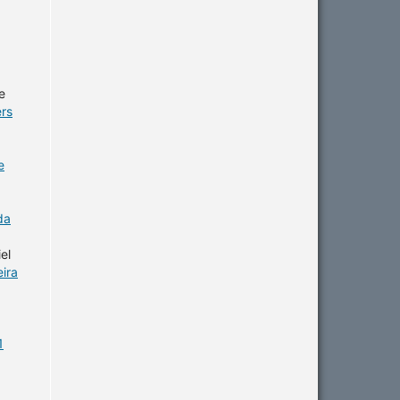
e
ers
e
da
el
eira
1