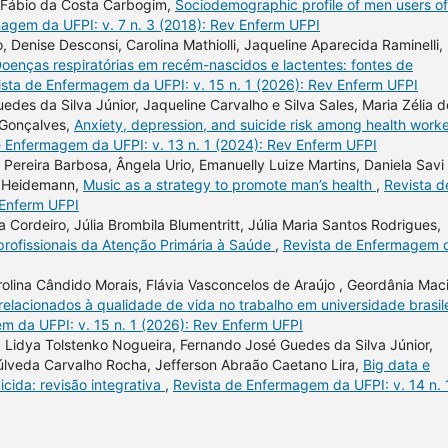
, Fábio da Costa Carbogim,
Sociodemographic profile of men users of
agem da UFPI: v. 7 n. 3 (2018): Rev Enferm UFPI
o, Denise Desconsi, Carolina Mathiolli, Jaqueline Aparecida Raminelli,
oenças respiratórias em recém-nascidos e lactentes: fontes de
ista de Enfermagem da UFPI: v. 15 n. 1 (2026): Rev Enferm UFPI
des da Silva Júnior, Jaqueline Carvalho e Silva Sales, Maria Zélia d
 Gonçalves,
Anxiety, depression, and suicide risk among health work
e Enfermagem da UFPI: v. 13 n. 1 (2024): Rev Enferm UFPI
ereira Barbosa, Ângela Urio, Emanuelly Luize Martins, Daniela Savi
s Heidemann,
Music as a strategy to promote man’s health
,
Revista d
 Enferm UFPI
 Cordeiro, Júlia Brombila Blumentritt, Júlia Maria Santos Rodrigues,
profissionais da Atenção Primária à Saúde
,
Revista de Enfermagem 
lina Cândido Morais, Flávia Vasconcelos de Araújo , Geordânia Maci
relacionados à qualidade de vida no trabalho em universidade brasil
m da UFPI: v. 15 n. 1 (2026): Rev Enferm UFPI
 Lidya Tolstenko Nogueira, Fernando José Guedes da Silva Júnior,
púlveda Carvalho Rocha, Jefferson Abraão Caetano Lira,
Big data e
cida: revisão integrativa
,
Revista de Enfermagem da UFPI: v. 14 n. 