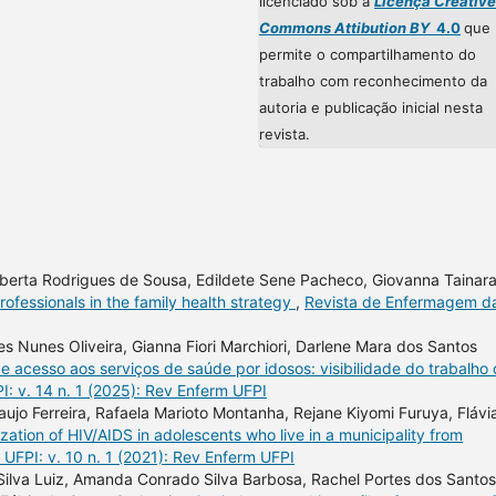
licenciado sob a
Licença Creative
Commons Attibution BY
4.0
que
permite o compartilhamento do
trabalho com reconhecimento da
autoria e publicação inicial nesta
revista.
berta Rodrigues de Sousa, Edildete Sene Pacheco, Giovanna Tainar
fessionals in the family health strategy
,
Revista de Enfermagem d
s Nunes Oliveira, Gianna Fiori Marchiori, Darlene Mara dos Santos
e acesso aos serviços de saúde por idosos: visibilidade do trabalho
: v. 14 n. 1 (2025): Rev Enferm UFPI
aujo Ferreira, Rafaela Marioto Montanha, Rejane Kiyomi Furuya, Flávi
zation of HIV/AIDS in adolescents who live in a municipality from
UFPI: v. 10 n. 1 (2021): Rev Enferm UFPI
ilva Luiz, Amanda Conrado Silva Barbosa, Rachel Portes dos Santos