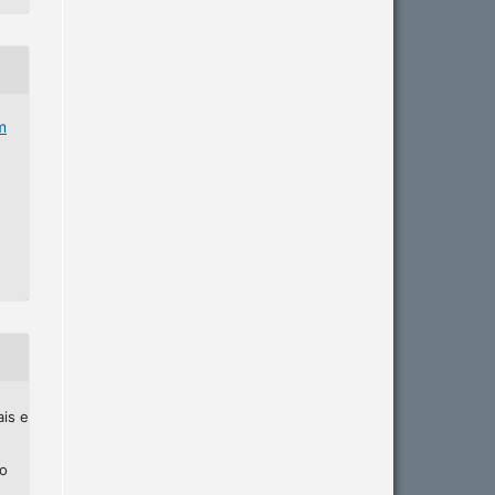
m
ais e
ho