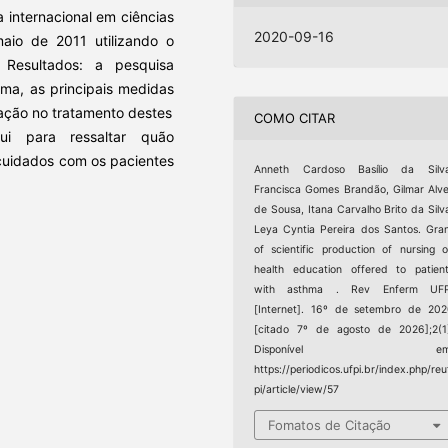
a internacional em ciências
2020-09-16
io de 2011 utilizando o
. Resultados: a pesquisa
ma, as principais medidas
ação no tratamento destes
COMO CITAR
bui para ressaltar quão
 cuidados com os pacientes
Anneth Cardoso Basílio da Silva
Francisca Gomes Brandão, Gilmar Alv
de Sousa, Itana Carvalho Brito da Silv
Leya Cyntia Pereira dos Santos. Gra
of scientific production of nursing 
health education offered to patien
with asthma . Rev Enferm UFP
[Internet]. 16º de setembro de 20
[citado 7º de agosto de 2026];2(1
Disponível em
https://periodicos.ufpi.br/index.php/reu
pi/article/view/57
Fomatos de Citação