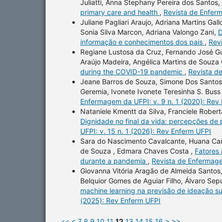
Juliatti, Anna Stephany Pereira dos Santos
primary care and health
,
Revista de Enferm
Juliane Pagliari Araujo, Adriana Martins Gall
Sonia Silva Marcon, Adriana Valongo Zani,
D
informação e conhecimentos dos pais
,
Rev
Regiane Lustosa da Cruz, Fernando José Gue
Araújo Madeira, Angélica Martins de Souza
during the COVID-19 pandemic
,
Revista d
Jeane Barros de Souza, Simone Dos Santos P
Geremia, Ivonete Ivonete Teresinha S. Bus
Enfermagem da UFPI: v. 9 n. 1 (2020): Rev
Nataniele Kmentt da Silva, Franciele Roberta
Dignidade no final da vida: percepções de 
UFPI: v. 15 n. 1 (2026): Rev Enferm UFPI
Sara do Nascimento Cavalcante, Huana Caro
de Souza , Edmara Chaves Costa ,
Fatores 
durante a pandemia
,
Revista de Enfermage
Giovanna Vitória Aragão de Almeida Santos,
Belquior Gomes de Aguiar Filho, Álvaro Se
machine learning na previsão de ideação sui
(2025): Rev Enferm UFPI
<<
<
7
8
9
10
11
12
13
14
15
16
>
>>