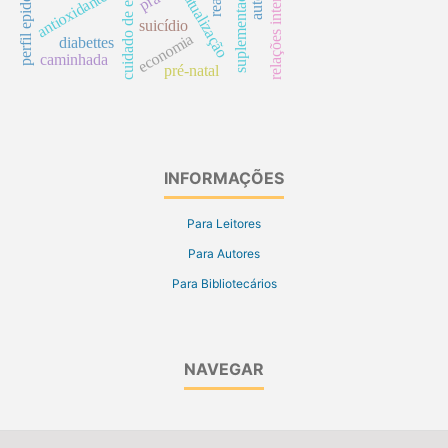
cuidado de enfermagem
antioxidantes
atualização
suicídio
economia
diabettes
caminhada
pré-natal
INFORMAÇÕES
Para Leitores
Para Autores
Para Bibliotecários
NAVEGAR