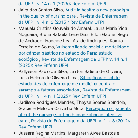
da UFPI: v. 14 n. 1 (2025): Rev Enferm UFPI
Jaira dos Santos Silva,
Audit in health: a new paradigm
in the quality of nursing care
,
Revista de Enfermagem
da UFPI: v. 4 n. 2 (2015): Rev Enferm UFPI
Manuela Cristina Gouveia do Amaral, Laura Maria Vidal
Nogueira, Bruna Rafaela Leite Dias, Erlon Gabriel Rego
de Andrade, Ivaneide Leal Ataíde Rodrigues, Kamila
Ferreira de Souza,
Vulnerabilidade social e mortalidade
por câncer gástrico no estado do Pará: estudo
ecológico
,
Revista de Enfermagem da UFPI: v. 14 n. 1
(2025): Rev Enferm UFPI
Pallysson Paulo da Silva, Lairton Batista de Oliveira,
Luisa Helena de Oliveira Lima,
Situação vacinal de
estudantes de enfermagem e medicina contra o
sarampo e fatores associados
,
Revista de Enfermagem
da UFPI: v. 14 n. 1 (2025): Rev Enferm UFPI
Jadilson Rodrigues Mendes, Thayse Soares Spíndola,
Gracielle Melo de Carvalho Mota,
Perception of patients
about the nursing staff on humanization in intensive
care
,
Revista de Enfermagem da UFPI: v. 1 n. 3 (2012):
Rev Enferm UFPI
Jussara Regina Martins, Margareth Alves Bastos e