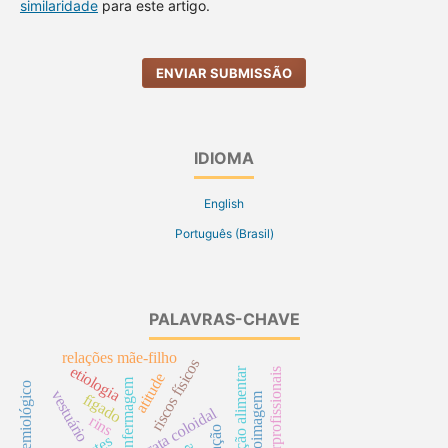
similaridade
para este artigo.
ENVIAR SUBMISSÃO
IDIOMA
English
Português (Brasil)
PALAVRAS-CHAVE
relações mãe-filho
riscos físicos
etiologia
suplementação alimentar
relações interprofissionais
atitude
perfil epidemiológico
vestuário
autoimagem
fígado
prata coloidal
rins
reação