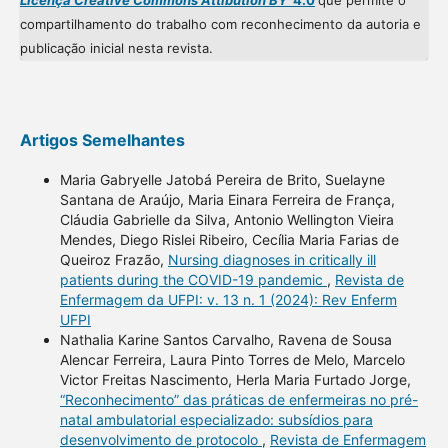
Licença Creative Commons Attibution BY
4.0
que permite o
compartilhamento do trabalho com reconhecimento da autoria e
publicação inicial nesta revista.
Artigos Semelhantes
Maria Gabryelle Jatobá Pereira de Brito, Suelayne
Santana de Araújo, Maria Einara Ferreira de França,
Cláudia Gabrielle da Silva, Antonio Wellington Vieira
Mendes, Diego Rislei Ribeiro, Cecília Maria Farias de
Queiroz Frazão,
Nursing diagnoses in critically ill
patients during the COVID-19 pandemic
,
Revista de
Enfermagem da UFPI: v. 13 n. 1 (2024): Rev Enferm
UFPI
Nathalia Karine Santos Carvalho, Ravena de Sousa
Alencar Ferreira, Laura Pinto Torres de Melo, Marcelo
Victor Freitas Nascimento, Herla Maria Furtado Jorge,
“Reconhecimento” das práticas de enfermeiras no pré-
natal ambulatorial especializado: subsídios para
desenvolvimento de protocolo
,
Revista de Enfermagem