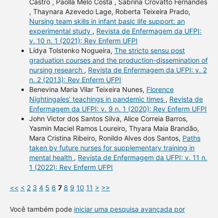
Castro , Paolla Melo Costa , Sabrina Crovatto Fernandes
, Thaynara Azevedo Lage, Roberta Teixeira Prado,
Nursing team skills in infant basic life support: an
experimental study
,
Revista de Enfermagem da UFPI:
v. 10 n. 1 (2021): Rev Enferm UFPI
Lídya Tolstenko Nogueira,
The stricto sensu post
graduation courses and the production-dissemination of
nursing research
,
Revista de Enfermagem da UFPI: v. 2
n. 2 (2013): Rev Enferm UFPI
Benevina Maria Vilar Teixeira Nunes,
Florence
Nightingales’ teachings in pandemic times
,
Revista de
Enfermagem da UFPI: v. 9 n. 1 (2020): Rev Enferm UFPI
John Victor dos Santos Silva, Alice Correia Barros,
Yasmin Maciel Ramos Loureiro, Thyara Maia Brandão,
Mara Cristina Ribeiro, Ronildo Alves dos Santos,
Paths
taken by future nurses for supplementary training in
mental health
,
Revista de Enfermagem da UFPI: v. 11 n.
1 (2022): Rev Enferm UFPI
<<
<
2
3
4
5
6
7
8
9
10
11
>
>>
Você também pode
iniciar uma pesquisa avançada por