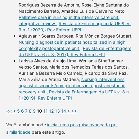
Rodrigues Bezerra de Amorim, Rose-Elyne Santana do
Nascimento Barreto, Amadeu Luis de Carvalho Neto,
Palliative care in nursing in the intensive care unit:
integrative review
,
Revista de Enfermagem da UFPI: v.
9 n. 1 (2020): Rev Enferm UFPI
Aglauvanir Soares Barbosa, Rita Mônica Borges Studart,
Nursing diagnostics in patients hospitalized in a high
complexity postoperative unit
,
Revista de Enfermagem
da UFPI: v. 6 n. 3 (2017): Rev Enferm UFPI
Larissa Alves de Araújo Lima, Werllania Stheffannye
Veloso Santos, Maria dos Remédios Farias dos Santos,
Aurislania Bezerra Melo Camelo, Ricardo da Silva Paz,
Maria Zélia de Araújo Madeira,
Nursing interventions
against discounts/complications in a post-anesthetic
recovery unit
,
Revista de Enfermagem da UFPI: v. 8 n.
1 (2019): Rev Enferm UFPI
<<
<
5
6
7
8
9
10
11
12
13
14
>
>>
Você também pode
iniciar uma pesquisa avançada por
similaridade
para este artigo.