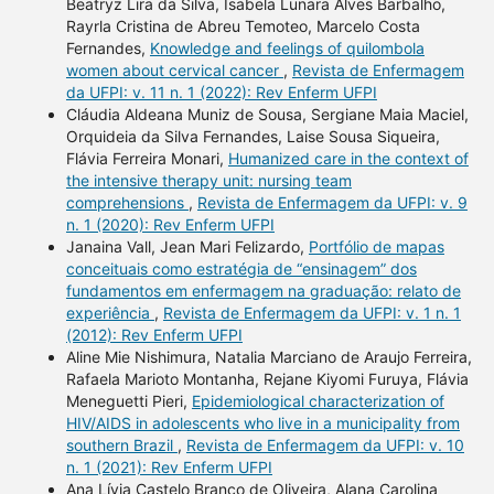
Beatryz Lira da Silva, Isabela Lunara Alves Barbalho,
Rayrla Cristina de Abreu Temoteo, Marcelo Costa
Fernandes,
Knowledge and feelings of quilombola
women about cervical cancer
,
Revista de Enfermagem
da UFPI: v. 11 n. 1 (2022): Rev Enferm UFPI
Cláudia Aldeana Muniz de Sousa, Sergiane Maia Maciel,
Orquideia da Silva Fernandes, Laise Sousa Siqueira,
Flávia Ferreira Monari,
Humanized care in the context of
the intensive therapy unit: nursing team
comprehensions
,
Revista de Enfermagem da UFPI: v. 9
n. 1 (2020): Rev Enferm UFPI
Janaina Vall, Jean Mari Felizardo,
Portfólio de mapas
conceituais como estratégia de “ensinagem” dos
fundamentos em enfermagem na graduação: relato de
experiência
,
Revista de Enfermagem da UFPI: v. 1 n. 1
(2012): Rev Enferm UFPI
Aline Mie Nishimura, Natalia Marciano de Araujo Ferreira,
Rafaela Marioto Montanha, Rejane Kiyomi Furuya, Flávia
Meneguetti Pieri,
Epidemiological characterization of
HIV/AIDS in adolescents who live in a municipality from
southern Brazil
,
Revista de Enfermagem da UFPI: v. 10
n. 1 (2021): Rev Enferm UFPI
Ana Lívia Castelo Branco de Oliveira, Alana Carolina