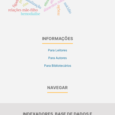
alimentos naturais
atualização
fígado
rins
suicídio
reação
relações mãe-filho
hemodialíse
INFORMAÇÕES
Para Leitores
Para Autores
Para Bibliotecários
NAVEGAR
INDEXADORES, BASE DE DADOS E