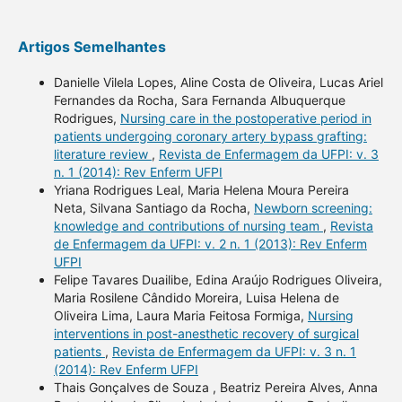
Artigos Semelhantes
Danielle Vilela Lopes, Aline Costa de Oliveira, Lucas Ariel
Fernandes da Rocha, Sara Fernanda Albuquerque
Rodrigues,
Nursing care in the postoperative period in
patients undergoing coronary artery bypass grafting:
literature review
,
Revista de Enfermagem da UFPI: v. 3
n. 1 (2014): Rev Enferm UFPI
Yriana Rodrigues Leal, Maria Helena Moura Pereira
Neta, Silvana Santiago da Rocha,
Newborn screening:
knowledge and contributions of nursing team
,
Revista
de Enfermagem da UFPI: v. 2 n. 1 (2013): Rev Enferm
UFPI
Felipe Tavares Duailibe, Edina Araújo Rodrigues Oliveira,
Maria Rosilene Cândido Moreira, Luisa Helena de
Oliveira Lima, Laura Maria Feitosa Formiga,
Nursing
interventions in post-anesthetic recovery of surgical
patients
,
Revista de Enfermagem da UFPI: v. 3 n. 1
(2014): Rev Enferm UFPI
Thais Gonçalves de Souza , Beatriz Pereira Alves, Anna