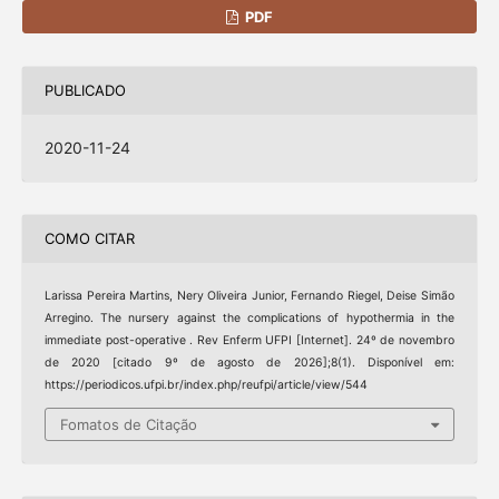
PDF
PUBLICADO
2020-11-24
COMO CITAR
Larissa Pereira Martins, Nery Oliveira Junior, Fernando Riegel, Deise Simão
Arregino. The nursery against the complications of hypothermia in the
immediate post-operative . Rev Enferm UFPI [Internet]. 24º de novembro
de 2020 [citado 9º de agosto de 2026];8(1). Disponível em:
https://periodicos.ufpi.br/index.php/reufpi/article/view/544
Fomatos de Citação