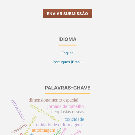
ENVIAR SUBMISSÃO
IDIOMA
English
Português (Brasil)
PALAVRAS-CHAVE
dimensionamento espacial
antioxidantes
nutrição do idoso
jornada de trabalho
neoplasias ósseas
prata coloidal
toxicidade
vestuário
cuidado de enfermagem
etiologia
atitude
autoimagem