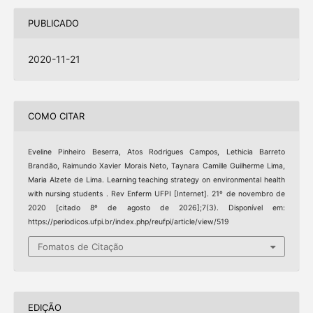
PUBLICADO
2020-11-21
COMO CITAR
Eveline Pinheiro Beserra, Atos Rodrigues Campos, Lethicia Barreto
Brandão, Raimundo Xavier Morais Neto, Taynara Camille Guilherme Lima,
Maria Alzete de Lima. Learning teaching strategy on environmental health
with nursing students . Rev Enferm UFPI [Internet]. 21º de novembro de
2020 [citado 8º de agosto de 2026];7(3). Disponível em:
https://periodicos.ufpi.br/index.php/reufpi/article/view/519
Fomatos de Citação
EDIÇÃO