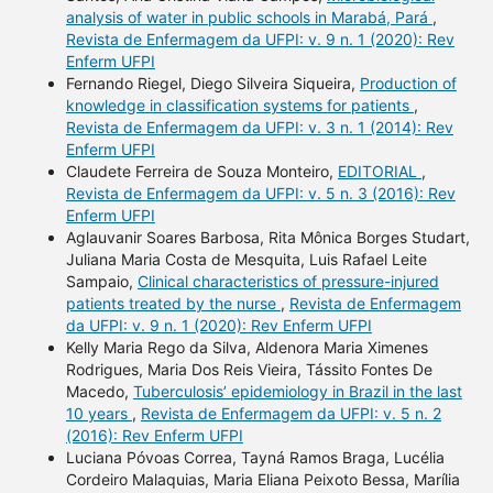
analysis of water in public schools in Marabá, Pará
,
Revista de Enfermagem da UFPI: v. 9 n. 1 (2020): Rev
Enferm UFPI
Fernando Riegel, Diego Silveira Siqueira,
Production of
knowledge in classification systems for patients
,
Revista de Enfermagem da UFPI: v. 3 n. 1 (2014): Rev
Enferm UFPI
Claudete Ferreira de Souza Monteiro,
EDITORIAL
,
Revista de Enfermagem da UFPI: v. 5 n. 3 (2016): Rev
Enferm UFPI
Aglauvanir Soares Barbosa, Rita Mônica Borges Studart,
Juliana Maria Costa de Mesquita, Luis Rafael Leite
Sampaio,
Clinical characteristics of pressure-injured
patients treated by the nurse
,
Revista de Enfermagem
da UFPI: v. 9 n. 1 (2020): Rev Enferm UFPI
Kelly Maria Rego da Silva, Aldenora Maria Ximenes
Rodrigues, Maria Dos Reis Vieira, Tássito Fontes De
Macedo,
Tuberculosis’ epidemiology in Brazil in the last
10 years
,
Revista de Enfermagem da UFPI: v. 5 n. 2
(2016): Rev Enferm UFPI
Luciana Póvoas Correa, Tayná Ramos Braga, Lucélia
Cordeiro Malaquias, Maria Eliana Peixoto Bessa, Marília