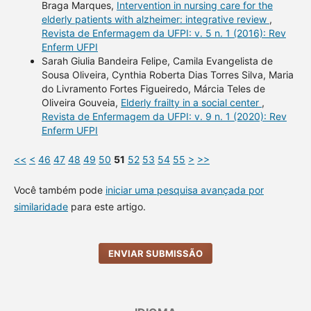
Braga Marques,
Intervention in nursing care for the
elderly patients with alzheimer: integrative review
,
Revista de Enfermagem da UFPI: v. 5 n. 1 (2016): Rev
Enferm UFPI
Sarah Giulia Bandeira Felipe, Camila Evangelista de
Sousa Oliveira, Cynthia Roberta Dias Torres Silva, Maria
do Livramento Fortes Figueiredo, Márcia Teles de
Oliveira Gouveia,
Elderly frailty in a social center
,
Revista de Enfermagem da UFPI: v. 9 n. 1 (2020): Rev
Enferm UFPI
<<
<
46
47
48
49
50
51
52
53
54
55
>
>>
Você também pode
iniciar uma pesquisa avançada por
similaridade
para este artigo.
ENVIAR SUBMISSÃO