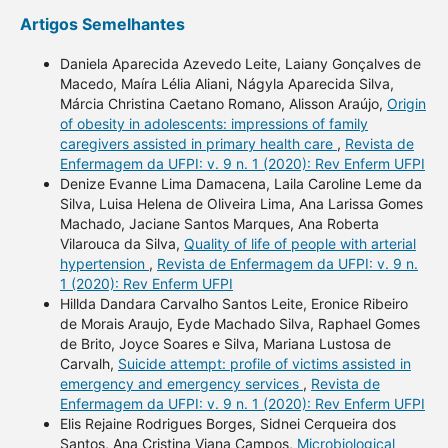
Artigos Semelhantes
Daniela Aparecida Azevedo Leite, Laiany Gonçalves de
Macedo, Maíra Lélia Aliani, Nágyla Aparecida Silva,
Márcia Christina Caetano Romano, Alisson Araújo,
Origin
of obesity in adolescents: impressions of family
caregivers assisted in primary health care
,
Revista de
Enfermagem da UFPI: v. 9 n. 1 (2020): Rev Enferm UFPI
Denize Evanne Lima Damacena, Laila Caroline Leme da
Silva, Luisa Helena de Oliveira Lima, Ana Larissa Gomes
Machado, Jaciane Santos Marques, Ana Roberta
Vilarouca da Silva,
Quality of life of people with arterial
hypertension
,
Revista de Enfermagem da UFPI: v. 9 n.
1 (2020): Rev Enferm UFPI
Hillda Dandara Carvalho Santos Leite, Eronice Ribeiro
de Morais Araujo, Eyde Machado Silva, Raphael Gomes
de Brito, Joyce Soares e Silva, Mariana Lustosa de
Carvalh,
Suicide attempt: profile of victims assisted in
emergency and emergency services
,
Revista de
Enfermagem da UFPI: v. 9 n. 1 (2020): Rev Enferm UFPI
Elis Rejaine Rodrigues Borges, Sidnei Cerqueira dos
Santos, Ana Cristina Viana Campos,
Microbiological