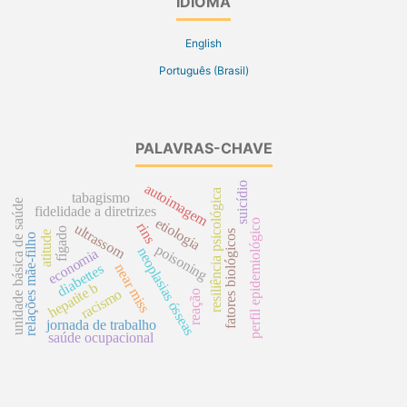
IDIOMA
English
Português (Brasil)
PALAVRAS-CHAVE
suicídio
autoimagem
resiliência psicológica
tabagismo
unidade básica de saúde
fidelidade a diretrizes
etiologia
perfil epidemiológico
rins
ultrassom
fígado
fatores biológicos
atitude
relações mãe-filho
poisoning
neoplasias ósseas
economia
diabettes
near miss
hepatite b
racismo
reação
jornada de trabalho
saúde ocupacional