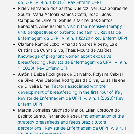
da UFPI: v. 4 n. 1 (2015): Rev Enferm UFPI
Ritiely Fernanda dos Santos Queiroz, Verusca Soares de
Souza, Maria Antônia Ramos Costa, João Lucas
Campos de Oliveira, Gabriella Michel dos Santos
Benedetti, Aline Barbieri,
Visit in the intensive therapy
unit: perspectives of patients and family
,
Revista de
Enfermagem da UFPI: v. 9 n. 1 (2020): Rev Enferm UFPI
Clariane Ramos Lobo, Amanda Soares Ribeiro, Laís
Cristina da Cunha Silva, Thaís Moura de Ataídes,
Knowledge of pregnant women about exclusive
breastfeeding
,
Revista de Enfermagem da UFPI: v. 9 n.
1 (2020): Rev Enferm UFPI
Antônia Deiza Rodrigues de Carvalho, Polyana Cabral
da Silva, Ana Carolina Rodrigues da Silva, Luisa Helena
de Oliveira Lima,
Factors associated with the
development of breastfeeding in the first hour of life
,
Revista de Enfermagem da UFPI: v. 9 n. 1 (2020): Rev
Enferm UFPI
Márcia Dornelles Machado Mariot, Lílian Cordova do
Espirito Santo, Fernando Riegel,
Implementation of the
strategy breastfeeds and feeds Brazil: tutors'
perceptions
,
Revista de Enfermagem da UFPI: v. 9 n. 1
(2020): Rev Enferm UFPI