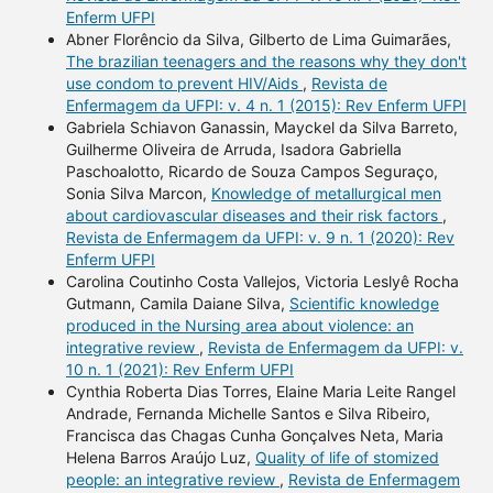
Enferm UFPI
Abner Florêncio da Silva, Gilberto de Lima Guimarães,
The brazilian teenagers and the reasons why they don't
use condom to prevent HIV/Aids
,
Revista de
Enfermagem da UFPI: v. 4 n. 1 (2015): Rev Enferm UFPI
Gabriela Schiavon Ganassin, Mayckel da Silva Barreto,
Guilherme Oliveira de Arruda, Isadora Gabriella
Paschoalotto, Ricardo de Souza Campos Seguraço,
Sonia Silva Marcon,
Knowledge of metallurgical men
about cardiovascular diseases and their risk factors
,
Revista de Enfermagem da UFPI: v. 9 n. 1 (2020): Rev
Enferm UFPI
Carolina Coutinho Costa Vallejos, Victoria Leslyê Rocha
Gutmann, Camila Daiane Silva,
Scientific knowledge
produced in the Nursing area about violence: an
integrative review
,
Revista de Enfermagem da UFPI: v.
10 n. 1 (2021): Rev Enferm UFPI
Cynthia Roberta Dias Torres, Elaine Maria Leite Rangel
Andrade, Fernanda Michelle Santos e Silva Ribeiro,
Francisca das Chagas Cunha Gonçalves Neta, Maria
Helena Barros Araújo Luz,
Quality of life of stomized
people: an integrative review
,
Revista de Enfermagem