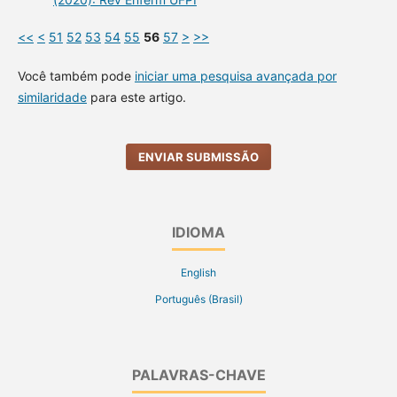
<<
<
51
52
53
54
55
56
57
>
>>
Você também pode
iniciar uma pesquisa avançada por
similaridade
para este artigo.
ENVIAR SUBMISSÃO
IDIOMA
English
Português (Brasil)
PALAVRAS-CHAVE