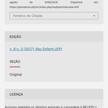
agosto de 2026];6(3). Disponível em:
https://periodicos.ufpi.br/index.php/reufpi/article/view/451
Fomatos de Citação
EDIÇÃO
v. 6 n. 3 (2017): Rev Enferm UFPI
SEÇÃO
Original
LICENÇA
Autores mantém os direitos autorais e concedem à REUFPI o