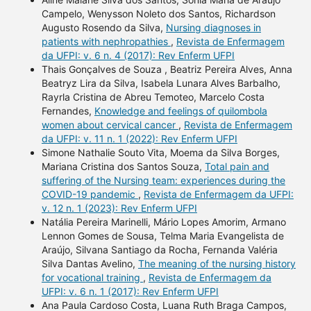
Campelo, Wenysson Noleto dos Santos, Richardson
Augusto Rosendo da Silva,
Nursing diagnoses in
patients with nephropathies
,
Revista de Enfermagem
da UFPI: v. 6 n. 4 (2017): Rev Enferm UFPI
Thais Gonçalves de Souza , Beatriz Pereira Alves, Anna
Beatryz Lira da Silva, Isabela Lunara Alves Barbalho,
Rayrla Cristina de Abreu Temoteo, Marcelo Costa
Fernandes,
Knowledge and feelings of quilombola
women about cervical cancer
,
Revista de Enfermagem
da UFPI: v. 11 n. 1 (2022): Rev Enferm UFPI
Simone Nathalie Souto Vita, Moema da Silva Borges,
Mariana Cristina dos Santos Souza,
Total pain and
suffering of the Nursing team: experiences during the
COVID-19 pandemic
,
Revista de Enfermagem da UFPI:
v. 12 n. 1 (2023): Rev Enferm UFPI
Natália Pereira Marinelli, Mário Lopes Amorim, Armano
Lennon Gomes de Sousa, Telma Maria Evangelista de
Araújo, Silvana Santiago da Rocha, Fernanda Valéria
Silva Dantas Avelino,
The meaning of the nursing history
for vocational training
,
Revista de Enfermagem da
UFPI: v. 6 n. 1 (2017): Rev Enferm UFPI
Ana Paula Cardoso Costa, Luana Ruth Braga Campos,