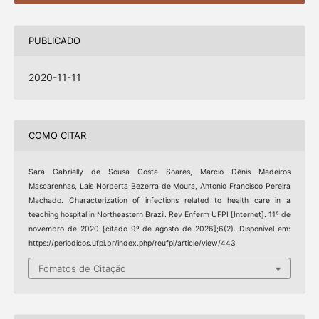
PUBLICADO
2020-11-11
COMO CITAR
Sara Gabrielly de Sousa Costa Soares, Márcio Dênis Medeiros
Mascarenhas, Laís Norberta Bezerra de Moura, Antonio Francisco Pereira
Machado. Characterization of infections related to health care in a
teaching hospital in Northeastern Brazil. Rev Enferm UFPI [Internet]. 11º de
novembro de 2020 [citado 9º de agosto de 2026];6(2). Disponível em:
https://periodicos.ufpi.br/index.php/reufpi/article/view/443
Fomatos de Citação