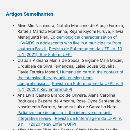
Artigos Semelhantes
Aline Mie Nishimura, Natalia Marciano de Araujo Ferreira,
Rafaela Marioto Montanha, Rejane Kiyomi Furuya, Flávia
Meneguetti Pieri,
Epidemiological characterization of
HIV/AIDS in adolescents who live in a municipality from
southern Brazil
,
Revista de Enfermagem da UFPI: v. 10
n. 1 (2021): Rev Enferm UFPI
Cláudia Aldeana Muniz de Sousa, Sergiane Maia Maciel,
Orquideia da Silva Fernandes, Laise Sousa Siqueira,
Flávia Ferreira Monari,
Humanized care in the context of
the intensive therapy unit: nursing team
comprehensions
,
Revista de Enfermagem da UFPI: v. 9
n. 1 (2020): Rev Enferm UFPI
Ana Lívia Castelo Branco de Oliveira, Alana Carolina
Rodrigues Bezerra de Amorim, Rose-Elyne Santana do
Nascimento Barreto, Amadeu Luis de Carvalho Neto,
Palliative care in nursing in the intensive care unit:
integrative review
,
Revista de Enfermagem da UFPI: v.
9 n. 1 (2020): Rev Enferm UFPI
Aline Maiane Silva dos Santos, Sônia Maria de Araújo