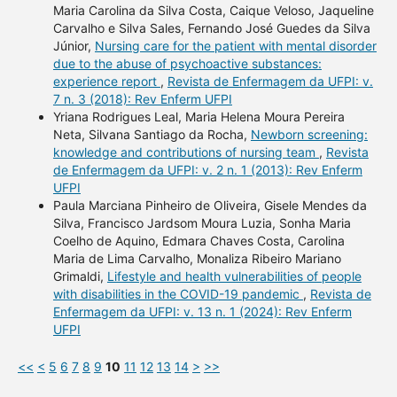
Maria Carolina da Silva Costa, Caique Veloso, Jaqueline
Carvalho e Silva Sales, Fernando José Guedes da Silva
Júnior,
Nursing care for the patient with mental disorder
due to the abuse of psychoactive substances:
experience report
,
Revista de Enfermagem da UFPI: v.
7 n. 3 (2018): Rev Enferm UFPI
Yriana Rodrigues Leal, Maria Helena Moura Pereira
Neta, Silvana Santiago da Rocha,
Newborn screening:
knowledge and contributions of nursing team
,
Revista
de Enfermagem da UFPI: v. 2 n. 1 (2013): Rev Enferm
UFPI
Paula Marciana Pinheiro de Oliveira, Gisele Mendes da
Silva, Francisco Jardsom Moura Luzia, Sonha Maria
Coelho de Aquino, Edmara Chaves Costa, Carolina
Maria de Lima Carvalho, Monaliza Ribeiro Mariano
Grimaldi,
Lifestyle and health vulnerabilities of people
with disabilities in the COVID-19 pandemic
,
Revista de
Enfermagem da UFPI: v. 13 n. 1 (2024): Rev Enferm
UFPI
<<
<
5
6
7
8
9
10
11
12
13
14
>
>>