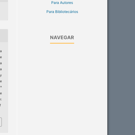
Para Autores
Para Bibliotecários
NAVEGAR
sa
te
la
za
by
re
3º
e
m:
f