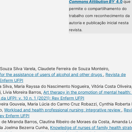
Commons Attibution BY
4.0
que
permite o compartilhamento do
trabalho com reconhecimento da
autoria e publicação inicial nesta
revista.
e Souza Silva Varela, Claudete Ferreira de Souza Monteiro,
for the assistance of users of alcohol and other drugs
,
Revista de
 Enferm UFPI
 Silva, Maria Rayssa do Nascimento Nogueira, Vitória Costa Oliveira
 Lívia Moreira Barros,
Art therapy in the promotion of mental health:
a UFPI: v. 10 n. 1 (2021): Rev Enferm UFPI
liveira Gouveia, Maria Lúcia do Carmo Cruz Robazzi, Cynthia Roberta 
no,
Workload and health professional nursing: integrative review
,
Revi
Rev Enferm UFPI
e de Miranda Barros, Clautina Ribeiro de Moraes da Costa, Amanda L
rla Joelma Bezerra Cunha,
Knowledge of nurses of family health stra