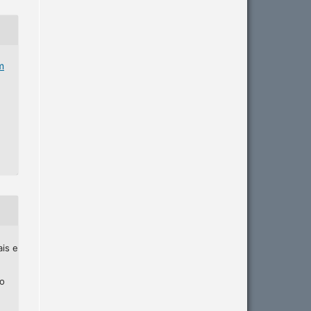
m
ais e
ho