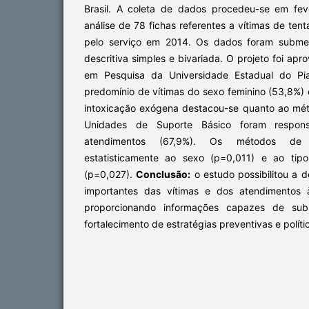
Brasil. A coleta de dados procedeu-se em fev
análise de 78 fichas referentes a vítimas de tent
pelo serviço em 2014. Os dados foram submeti
descritiva simples e bivariada. O projeto foi ap
em Pesquisa da Universidade Estadual do Pi
predomínio de vítimas do sexo feminino (53,8%) e
intoxicação exógena destacou-se quanto ao méto
Unidades de Suporte Básico foram respons
atendimentos (67,9%). Os métodos de e
estatisticamente ao sexo (p=0,011) e ao tipo
(p=0,027).
Conclusão:
o estudo possibilitou a d
importantes das vítimas e dos atendimentos à
proporcionando informações capazes de sub
fortalecimento de estratégias preventivas e políti