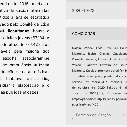
ereiro de 2015, mediante
ativa de suicídio atendidas
2020-10-23
dos à análise estatística
rovado pelo Comitê de Ética
auí.
Resultados:
houve o
COMO CITAR
 adultas jovens (37,1%). A
do utilizado (47,4%) e as
Caique Veloso, Lívia Stela de Sou
áveis pela maioria dos
Monteiro, Isabel Cristina Cavalcan
scolha associaram-se
Carvalho Moreira, Lorena Uchôa Porte
 de ambulância utilizada
Veloso, Claudete Ferreira de Sou
Monteiro. Suicide attempts cared for 
etecção de características
a mobile emergency pre-hospital ca
s tentativas de suicídio,
service. Rev Enferm UFPI [Internet]. 2
sidiar a elaboração e o
de outubro de 2020 [citado 6º d
cas públicas eficazes.
agosto de 2026];5(3). Disponível e
https://periodicos.ufpi.br/index.php/reu
pi/article/view/400
Fomatos de Citação