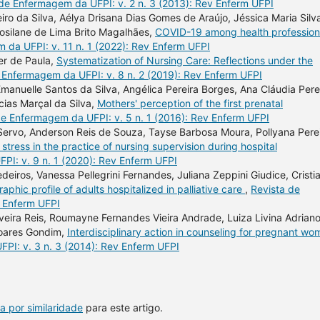
de Enfermagem da UFPI: v. 2 n. 3 (2013): Rev Enferm UFPI
ro da Silva, Aélya Drisana Dias Gomes de Araújo, Jéssica Maria Silv
osilane de Lima Brito Magalhães,
COVID-19 among health profession
 da UFPI: v. 11 n. 1 (2022): Rev Enferm UFPI
ter de Paula,
Systematization of Nursing Care: Reflections under the
 Enfermagem da UFPI: v. 8 n. 2 (2019): Rev Enferm UFPI
manuelle Santos da Silva, Angélica Pereira Borges, Ana Cláudia Pere
cias Marçal da Silva,
Mothers' perception of the first prenatal
de Enfermagem da UFPI: v. 5 n. 1 (2016): Rev Enferm UFPI
 Servo, Anderson Reis de Souza, Tayse Barbosa Moura, Pollyana Pere
stress in the practice of nursing supervision during hospital
PI: v. 9 n. 1 (2020): Rev Enferm UFPI
deiros, Vanessa Pellegrini Fernandes, Juliana Zeppini Giudice, Cristi
phic profile of adults hospitalized in palliative care
,
Revista de
v Enferm UFPI
ilveira Reis, Roumayne Fernandes Vieira Andrade, Luiza Livina Adriano
Soares Gondim,
Interdisciplinary action in counseling for pregnant w
PI: v. 3 n. 3 (2014): Rev Enferm UFPI
a por similaridade
para este artigo.