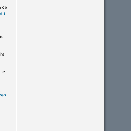
a de
als:
ira
ira
ane
,
omen