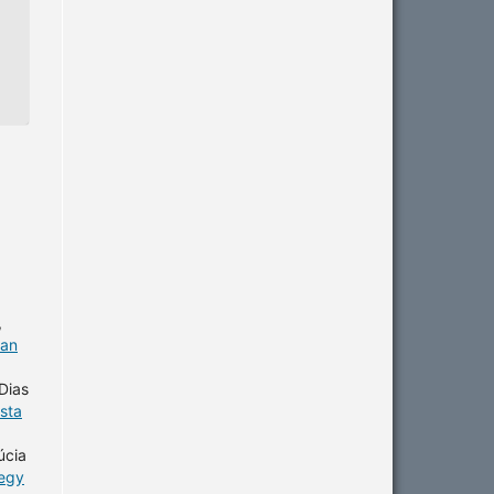
,
 an
Dias
sta
úcia
tegy