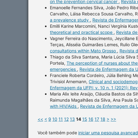
on the prevention cervical cancer
,
Revista 
Emanoelle Fernandes Silva, João Pedro Ribei
Carvalho, Láisa Rebecca Sousa Carvalho, R
a prevalence study
,
Revista de Enfermagem
Emilli Karine Marcomini, Nanci Vergínia Kus
theoretical and practical scope
,
Revista de
Vagner Ferreira do Nascimento, Jeycillane E
Terças, Alisséia Guimarães Lemes, Rulio Gle
consultations within Mato Grosso
,
Revista 
Thiago da Silva Santana, Maria Lúcia Silva
Portela,
The perception of nurses about the 
emergencies
,
Revista de Enfermagem da UF
Franciele Roberta Cordeiro, Júlia Behling Me
Trivisiol Arnemann,
Clinical and sociodemogra
Enfermagem da UFPI: v. 10 n. 1 (2021): Re
Maria Alix leite Araújo, Cláudia Bastos da S
Raimunda Magalhães da Silva, Ana Paula 
with HIV/Aids
,
Revista de Enfermagem da UF
<<
<
9
10
11
12
13
14
15
16
17
18
>
>>
Você também pode
iniciar uma pesquisa avançad