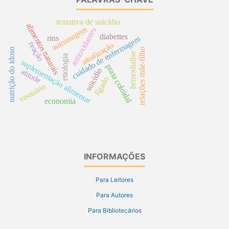
tentativa de suicídio
alimentos naturais
autoimagem
antioxidantes
diabettes
rins
cuidado de enfermagem
reação
atualização
nutrição do idoso
relações mãe-filho
hemodialíse
etiologia
suplementação alimentar
prata coloidal
suicídio
atitude
fígado
vestuário
economia
INFORMAÇÕES
Para Leitores
Para Autores
Para Bibliotecários