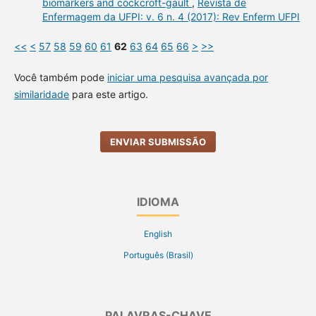
biomarkers and cockcroft-gault
,
Revista de
Enfermagem da UFPI: v. 6 n. 4 (2017): Rev Enferm UFPI
<<
<
57
58
59
60
61
62
63
64
65
66
>
>>
Você também pode
iniciar uma pesquisa avançada por
similaridade
para este artigo.
ENVIAR SUBMISSÃO
IDIOMA
English
Português (Brasil)
PALAVRAS-CHAVE