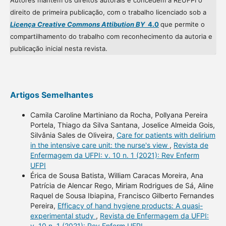
Autores mantém os direitos autorais e concedem à REUFPI o
direito de primeira publicação, com o trabalho licenciado sob a
Licença Creative Commons Attibution BY
4.0
que permite o
compartilhamento do trabalho com reconhecimento da autoria e
publicação inicial nesta revista.
Artigos Semelhantes
Camila Caroline Martiniano da Rocha, Pollyana Pereira
Portela, Thiago da Silva Santana, Joselice Almeida Gois,
Silvânia Sales de Oliveira,
Care for patients with delirium
in the intensive care unit: the nurse's view
,
Revista de
Enfermagem da UFPI: v. 10 n. 1 (2021): Rev Enferm
UFPI
Érica de Sousa Batista, William Caracas Moreira, Ana
Patrícia de Alencar Rego, Miriam Rodrigues de Sá, Aline
Raquel de Sousa Ibiapina, Francisco Gilberto Fernandes
Pereira,
Efficacy of hand hygiene products: A quasi-
experimental study
,
Revista de Enfermagem da UFPI:
v. 10 n. 1 (2021): Rev Enferm UFPI