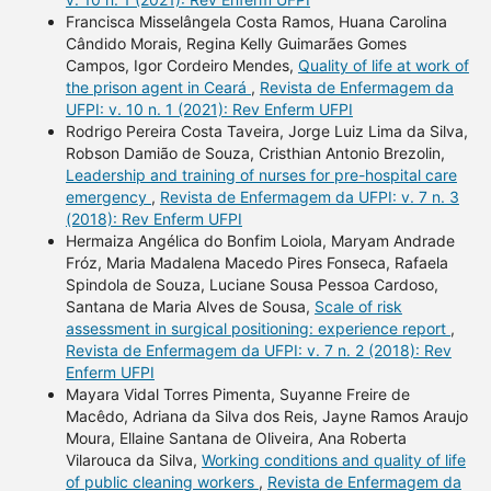
Francisca Misselângela Costa Ramos, Huana Carolina
Cândido Morais, Regina Kelly Guimarães Gomes
Campos, Igor Cordeiro Mendes,
Quality of life at work of
the prison agent in Ceará
,
Revista de Enfermagem da
UFPI: v. 10 n. 1 (2021): Rev Enferm UFPI
Rodrigo Pereira Costa Taveira, Jorge Luiz Lima da Silva,
Robson Damião de Souza, Cristhian Antonio Brezolin,
Leadership and training of nurses for pre-hospital care
emergency
,
Revista de Enfermagem da UFPI: v. 7 n. 3
(2018): Rev Enferm UFPI
Hermaiza Angélica do Bonfim Loiola, Maryam Andrade
Fróz, Maria Madalena Macedo Pires Fonseca, Rafaela
Spindola de Souza, Luciane Sousa Pessoa Cardoso,
Santana de Maria Alves de Sousa,
Scale of risk
assessment in surgical positioning: experience report
,
Revista de Enfermagem da UFPI: v. 7 n. 2 (2018): Rev
Enferm UFPI
Mayara Vidal Torres Pimenta, Suyanne Freire de
Macêdo, Adriana da Silva dos Reis, Jayne Ramos Araujo
Moura, Ellaine Santana de Oliveira, Ana Roberta
Vilarouca da Silva,
Working conditions and quality of life
of public cleaning workers
,
Revista de Enfermagem da