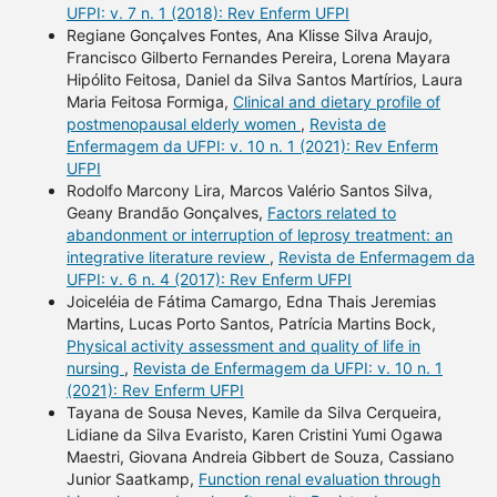
UFPI: v. 7 n. 1 (2018): Rev Enferm UFPI
Regiane Gonçalves Fontes, Ana Klisse Silva Araujo,
Francisco Gilberto Fernandes Pereira, Lorena Mayara
Hipólito Feitosa, Daniel da Silva Santos Martírios, Laura
Maria Feitosa Formiga,
Clinical and dietary profile of
postmenopausal elderly women
,
Revista de
Enfermagem da UFPI: v. 10 n. 1 (2021): Rev Enferm
UFPI
Rodolfo Marcony Lira, Marcos Valério Santos Silva,
Geany Brandão Gonçalves,
Factors related to
abandonment or interruption of leprosy treatment: an
integrative literature review
,
Revista de Enfermagem da
UFPI: v. 6 n. 4 (2017): Rev Enferm UFPI
Joiceléia de Fátima Camargo, Edna Thais Jeremias
Martins, Lucas Porto Santos, Patrícia Martins Bock,
Physical activity assessment and quality of life in
nursing
,
Revista de Enfermagem da UFPI: v. 10 n. 1
(2021): Rev Enferm UFPI
Tayana de Sousa Neves, Kamile da Silva Cerqueira,
Lidiane da Silva Evaristo, Karen Cristini Yumi Ogawa
Maestri, Giovana Andreia Gibbert de Souza, Cassiano
Junior Saatkamp,
Function renal evaluation through