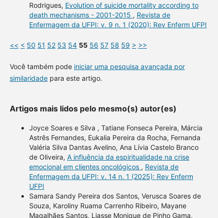
Rodrigues,
Evolution of suicide mortality according to
death mechanisms - 2001-2015
,
Revista de
Enfermagem da UFPI: v. 9 n. 1 (2020): Rev Enferm UFPI
<<
<
50
51
52
53
54
55
56
57
58
59
>
>>
Você também pode
iniciar uma pesquisa avançada por
similaridade
para este artigo.
Artigos mais lidos pelo mesmo(s) autor(es)
Joyce Soares e Silva , Tatiane Fonseca Pereira, Márcia
Astrês Fernandes, Eukalia Pereira da Rocha, Fernanda
Valéria Silva Dantas Avelino, Ana Lívia Castelo Branco
de Oliveira,
A influência da espiritualidade na crise
emocional em clientes oncológicos
,
Revista de
Enfermagem da UFPI: v. 14 n. 1 (2025): Rev Enferm
UFPI
Samara Sandy Pereira dos Santos, Verusca Soares de
Souza, Karoliny Ruama Carrenho Ribeiro, Mayane
Magalhães Santos, Liasse Monique de Pinho Gama,