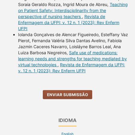
Soraia Geraldo Rozza, Ingrid Moura de Abreu,
Teaching
on Patient Safety: Interdisciplinarity from the
perspective of nursing teachers
,
Revista de
Enfermagem da UFPI: v. 12 n. 1 (2023): Rev Enferm
UFPI
Iolanda Gonçalves de Alencar Figueiredo, Esteffany Vaz
Pierot, Fernanda Valéria Silva Dantas Avelino, Fabiola
Jazmin Caceres Navarro, Loisláyne Barros Leal, Ana
Luiza Barbosa Negreiros,
Safe use of medications:
learning needs and strengths for teaching mediated by
virtual technologies
,
Revista de Enfermagem da UFPI:
v. 12 n. 1 (2023): Rev Enferm UFPI
ENVIAR SUBMISSÃO
IDIOMA
English