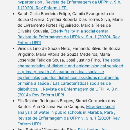
hypertension
,
Revista de Enfermagem da UFPI: v. 9 n.
1 (2020): Rev Enferm UFPI
Sarah Giulia Bandeira Felipe, Camila Evangelista de
Sousa Oliveira, Cynthia Roberta Dias Torres Silva, Maria
do Livramento Fortes Figueiredo, Márcia Teles de
Oliveira Gouveia,
Elderly frailty in a social center
,
Revista de Enfermagem da UFPI: v. 9 n. 1 (2020): Rev
Enferm UFPI
Vinicius Lino de Souza Neto, Fernando Silvio de Souza
Vrigolino, Maria Vitória de Souza Medeiros, Maria
Josenilda Félix de Sousa, José Justino Filho,
The social
characteristics of diabetic and epidemiological serviced
in primary health / As características sociais e
epidemiológicas dos diabéticos assistidos na atenção
primária a saúde / Las características sociales de
diabéticos..
,
Revista de Enfermagem da UFPI: v. 3 n. 1
(2014): Rev Enferm UFPI
Elis Rejaine Rodrigues Borges, Sidnei Cerqueira dos
Santos, Ana Cristina Viana Campos,
Microbiological
analysis of water in public schools in Marabá, Pará
,
Revista de Enfermagem da UFPI: v. 9 n. 1 (2020): Rev
Enferm UFPI
Ana Roberta Vilarouca da Silva,
Risk factors for