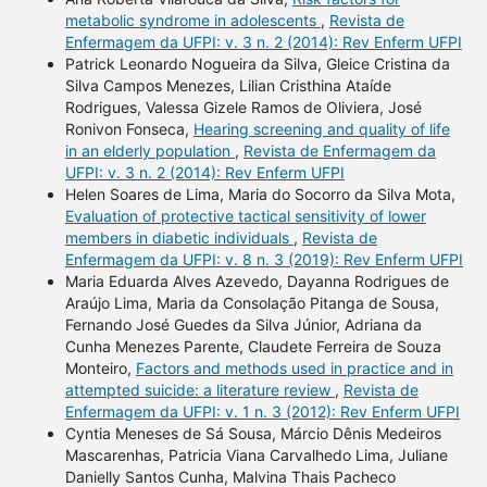
metabolic syndrome in adolescents
,
Revista de
Enfermagem da UFPI: v. 3 n. 2 (2014): Rev Enferm UFPI
Patrick Leonardo Nogueira da Silva, Gleice Cristina da
Silva Campos Menezes, Lilian Cristhina Ataíde
Rodrigues, Valessa Gizele Ramos de Oliviera, José
Ronivon Fonseca,
Hearing screening and quality of life
in an elderly population
,
Revista de Enfermagem da
UFPI: v. 3 n. 2 (2014): Rev Enferm UFPI
Helen Soares de Lima, Maria do Socorro da Silva Mota,
Evaluation of protective tactical sensitivity of lower
members in diabetic individuals
,
Revista de
Enfermagem da UFPI: v. 8 n. 3 (2019): Rev Enferm UFPI
Maria Eduarda Alves Azevedo, Dayanna Rodrigues de
Araújo Lima, Maria da Consolação Pitanga de Sousa,
Fernando José Guedes da Silva Júnior, Adriana da
Cunha Menezes Parente, Claudete Ferreira de Souza
Monteiro,
Factors and methods used in practice and in
attempted suicide: a literature review
,
Revista de
Enfermagem da UFPI: v. 1 n. 3 (2012): Rev Enferm UFPI
Cyntia Meneses de Sá Sousa, Márcio Dênis Medeiros
Mascarenhas, Patricia Viana Carvalhedo Lima, Juliane
Danielly Santos Cunha, Malvina Thais Pacheco