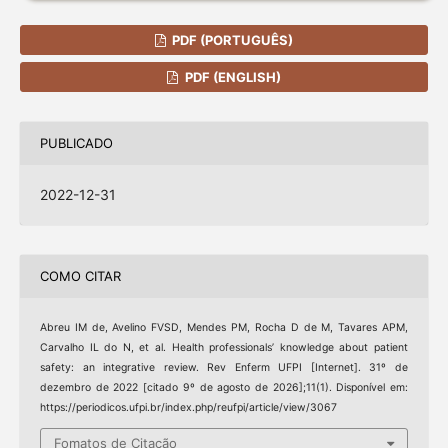
PDF (PORTUGUÊS)
PDF (ENGLISH)
PUBLICADO
2022-12-31
COMO CITAR
Abreu IM de, Avelino FVSD, Mendes PM, Rocha D de M, Tavares APM,
Carvalho IL do N, et al. Health professionals’ knowledge about patient
safety: an integrative review. Rev Enferm UFPI [Internet]. 31º de
dezembro de 2022 [citado 9º de agosto de 2026];11(1). Disponível em:
https://periodicos.ufpi.br/index.php/reufpi/article/view/3067
Fomatos de Citação